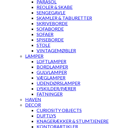
PARASOL
REOLER & SKABE
SENGEGAVLE
SKAMLER & TABURETTER
SKRIVEBORDE
SOFABORDE
SOFAER
SPISEBORDE
STOLE
VINTAGEMØBLER
LAMPER
LOFTLAMPER
BORDLAMPER
GULVLAMPER
VÆGLAMPER
UDENDØRSLAMPER
LYSKILDER/PÆRER
FATNINGER
HAVEN
DECOR
CURIOSITY OBJECTS
DUFTLYS
KNAGERÆKKER & STUMTJENERE
KONTORARTIKLER