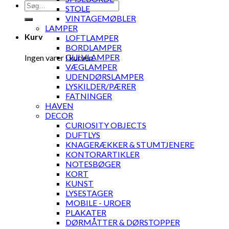
Søg
STOLE
efter:
VINTAGEMØBLER
LAMPER
Kurv
LOFTLAMPER
BORDLAMPER
GULVLAMPER
Ingen varer i kurven.
VÆGLAMPER
UDENDØRSLAMPER
LYSKILDER/PÆRER
FATNINGER
HAVEN
DECOR
CURIOSITY OBJECTS
DUFTLYS
KNAGERÆKKER & STUMTJENERE
KONTORARTIKLER
NOTESBØGER
KORT
KUNST
LYSESTAGER
MOBILE - UROER
PLAKATER
DØRMÅTTER & DØRSTOPPER