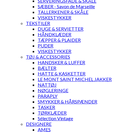
SERVERINGSFADE & SKÅLE
SÆBER - Savon de Marseille
TALLERKENER & SKÅLE
VISKESTYKKER
TEKSTILER
DUGE & SERVIETTER
HÅNDKLÆDER
TÆPPER & PLAIDER
PUDER
VISKESTYKKER
TØJ & ACCESSORIES
HANDSKER & LUFFER
BÆLTER
HATTE & KASKETTER
LE MONT SAINT MICHEL JAKKER
NATTØJ
NØGLERINGE
PARAPLY
SMYKKER & HÅRSPÆNDER
TASKER
TØRKLÆDER
Sélection Vintage
DESIGNERE
AMES