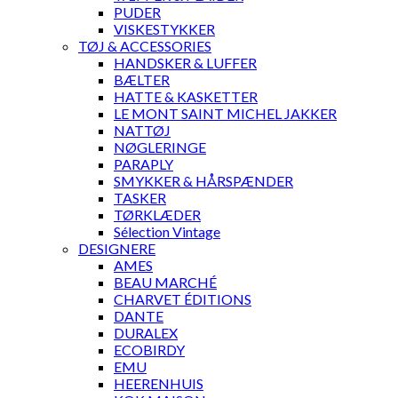
PUDER
VISKESTYKKER
TØJ & ACCESSORIES
HANDSKER & LUFFER
BÆLTER
HATTE & KASKETTER
LE MONT SAINT MICHEL JAKKER
NATTØJ
NØGLERINGE
PARAPLY
SMYKKER & HÅRSPÆNDER
TASKER
TØRKLÆDER
Sélection Vintage
DESIGNERE
AMES
BEAU MARCHÉ
CHARVET ÉDITIONS
DANTE
DURALEX
ECOBIRDY
EMU
HEERENHUIS