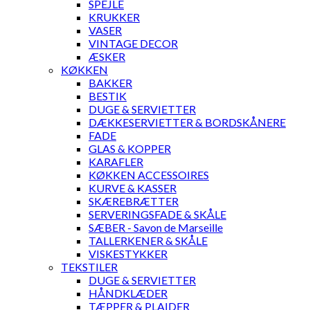
SPEJLE
KRUKKER
VASER
VINTAGE DECOR
ÆSKER
KØKKEN
BAKKER
BESTIK
DUGE & SERVIETTER
DÆKKESERVIETTER & BORDSKÅNERE
FADE
GLAS & KOPPER
KARAFLER
KØKKEN ACCESSOIRES
KURVE & KASSER
SKÆREBRÆTTER
SERVERINGSFADE & SKÅLE
SÆBER - Savon de Marseille
TALLERKENER & SKÅLE
VISKESTYKKER
TEKSTILER
DUGE & SERVIETTER
HÅNDKLÆDER
TÆPPER & PLAIDER