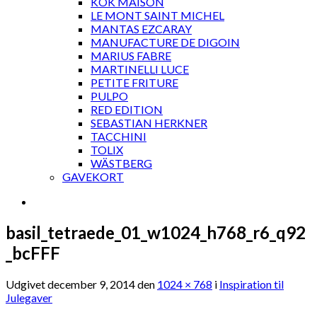
KOK MAISON
LE MONT SAINT MICHEL
MANTAS EZCARAY
MANUFACTURE DE DIGOIN
MARIUS FABRE
MARTINELLI LUCE
PETITE FRITURE
PULPO
RED EDITION
SEBASTIAN HERKNER
TACCHINI
TOLIX
WÄSTBERG
GAVEKORT
basil_tetraede_01_w1024_h768_r6_q92
_bcFFF
Udgivet
december 9, 2014
den
1024 × 768
i
Inspiration til
Julegaver