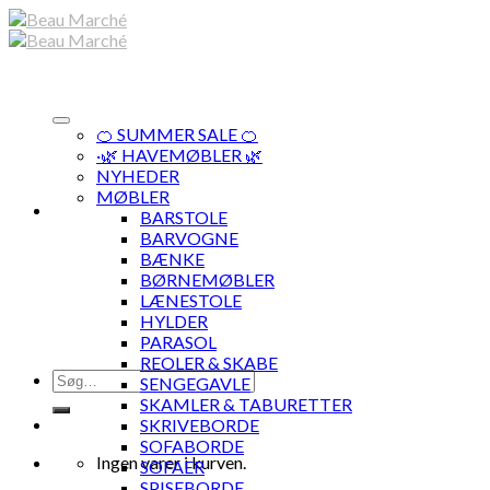
Skip
to
content
🍊 SUMMER SALE 🍊
·🌿 HAVEMØBLER 🌿
NYHEDER
MØBLER
BARSTOLE
BARVOGNE
BÆNKE
BØRNEMØBLER
LÆNESTOLE
HYLDER
PARASOL
REOLER & SKABE
Søg
SENGEGAVLE
efter:
SKAMLER & TABURETTER
SKRIVEBORDE
SOFABORDE
Ingen varer i kurven.
SOFAER
SPISEBORDE