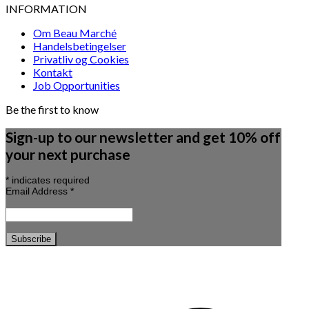
INFORMATION
Om Beau Marché
Handelsbetingelser
Privatliv og Cookies
Kontakt
Job Opportunities
Be the first to know
Sign-up to our newsletter and get 10% off
your next purchase
*
indicates required
Email Address
*