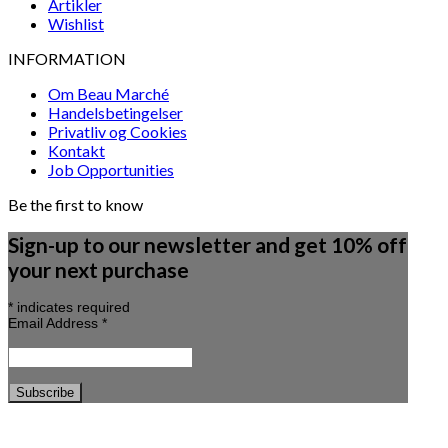
Artikler
Wishlist
INFORMATION
Om Beau Marché
Handelsbetingelser
Privatliv og Cookies
Kontakt
Job Opportunities
Be the first to know
Sign-up to our newsletter and get 10% off
your next purchase
*
indicates required
Email Address
*