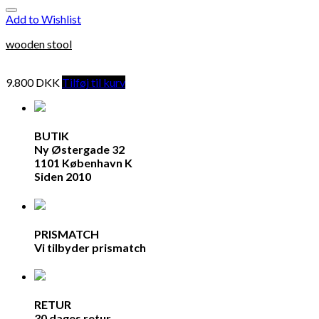
Add to Wishlist
wooden stool
9.800
DKK
Tilføj til kurv
BUTIK
Ny Østergade 32
1101 København K
Siden 2010
PRISMATCH
Vi tilbyder prismatch
RETUR
30 dages retur