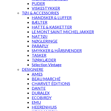
PUDER
VISKESTYKKER
TØJ & ACCESSORIES
HANDSKER & LUFFER
BÆLTER
HATTE & KASKETTER
LE MONT SAINT MICHEL JAKKER
NATTØJ
NØGLERINGE
PARAPLY
SMYKKER & HÅRSPÆNDER
TASKER
TØRKLÆDER
Sélection Vintage
DESIGNERE
AMES
BEAU MARCHÉ
CHARVET ÉDITIONS
DANTE
DURALEX
ECOBIRDY
EMU
HEERENHUIS