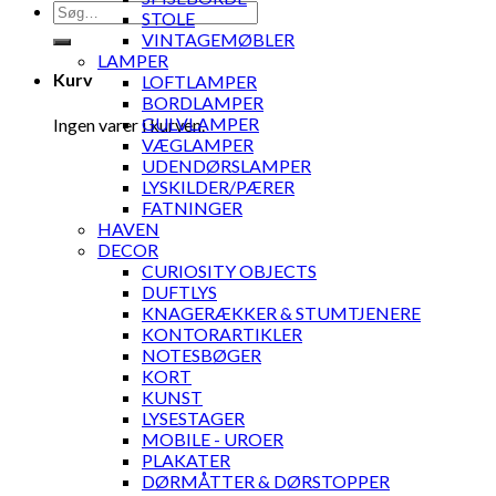
Søg
STOLE
efter:
VINTAGEMØBLER
LAMPER
Kurv
LOFTLAMPER
BORDLAMPER
GULVLAMPER
Ingen varer i kurven.
VÆGLAMPER
UDENDØRSLAMPER
LYSKILDER/PÆRER
FATNINGER
HAVEN
DECOR
CURIOSITY OBJECTS
DUFTLYS
KNAGERÆKKER & STUMTJENERE
KONTORARTIKLER
NOTESBØGER
KORT
KUNST
LYSESTAGER
MOBILE - UROER
PLAKATER
DØRMÅTTER & DØRSTOPPER