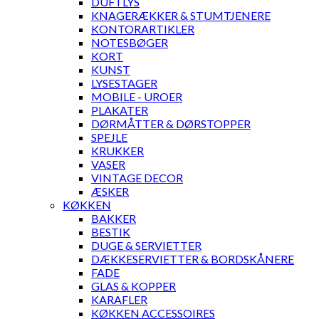
DUFTLYS
KNAGERÆKKER & STUMTJENERE
KONTORARTIKLER
NOTESBØGER
KORT
KUNST
LYSESTAGER
MOBILE - UROER
PLAKATER
DØRMÅTTER & DØRSTOPPER
SPEJLE
KRUKKER
VASER
VINTAGE DECOR
ÆSKER
KØKKEN
BAKKER
BESTIK
DUGE & SERVIETTER
DÆKKESERVIETTER & BORDSKÅNERE
FADE
GLAS & KOPPER
KARAFLER
KØKKEN ACCESSOIRES