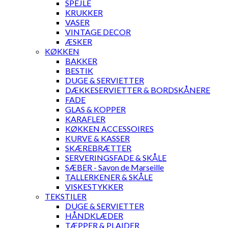
SPEJLE
KRUKKER
VASER
VINTAGE DECOR
ÆSKER
KØKKEN
BAKKER
BESTIK
DUGE & SERVIETTER
DÆKKESERVIETTER & BORDSKÅNERE
FADE
GLAS & KOPPER
KARAFLER
KØKKEN ACCESSOIRES
KURVE & KASSER
SKÆREBRÆTTER
SERVERINGSFADE & SKÅLE
SÆBER - Savon de Marseille
TALLERKENER & SKÅLE
VISKESTYKKER
TEKSTILER
DUGE & SERVIETTER
HÅNDKLÆDER
TÆPPER & PLAIDER