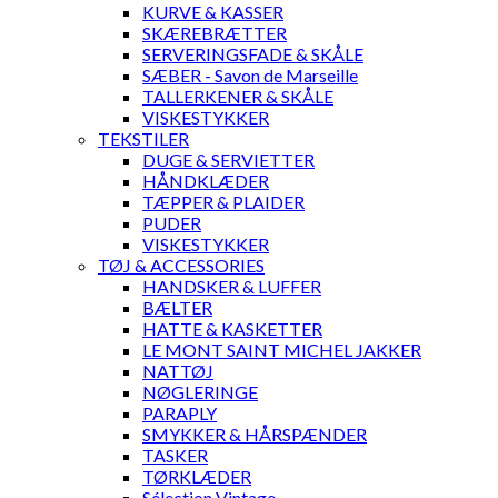
KURVE & KASSER
SKÆREBRÆTTER
SERVERINGSFADE & SKÅLE
SÆBER - Savon de Marseille
TALLERKENER & SKÅLE
VISKESTYKKER
TEKSTILER
DUGE & SERVIETTER
HÅNDKLÆDER
TÆPPER & PLAIDER
PUDER
VISKESTYKKER
TØJ & ACCESSORIES
HANDSKER & LUFFER
BÆLTER
HATTE & KASKETTER
LE MONT SAINT MICHEL JAKKER
NATTØJ
NØGLERINGE
PARAPLY
SMYKKER & HÅRSPÆNDER
TASKER
TØRKLÆDER
Sélection Vintage