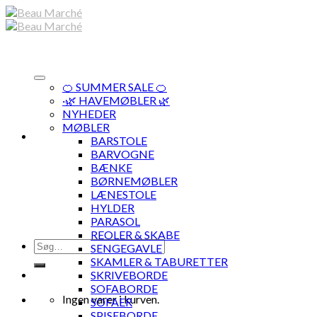
Skip
to
content
🍊 SUMMER SALE 🍊
·🌿 HAVEMØBLER 🌿
NYHEDER
MØBLER
BARSTOLE
BARVOGNE
BÆNKE
BØRNEMØBLER
LÆNESTOLE
HYLDER
PARASOL
REOLER & SKABE
Søg
SENGEGAVLE
efter:
SKAMLER & TABURETTER
SKRIVEBORDE
SOFABORDE
Ingen varer i kurven.
SOFAER
SPISEBORDE