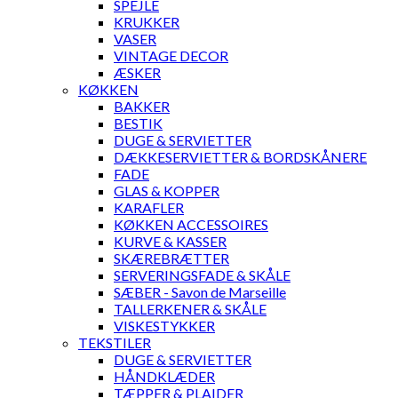
SPEJLE
KRUKKER
VASER
VINTAGE DECOR
ÆSKER
KØKKEN
BAKKER
BESTIK
DUGE & SERVIETTER
DÆKKESERVIETTER & BORDSKÅNERE
FADE
GLAS & KOPPER
KARAFLER
KØKKEN ACCESSOIRES
KURVE & KASSER
SKÆREBRÆTTER
SERVERINGSFADE & SKÅLE
SÆBER - Savon de Marseille
TALLERKENER & SKÅLE
VISKESTYKKER
TEKSTILER
DUGE & SERVIETTER
HÅNDKLÆDER
TÆPPER & PLAIDER