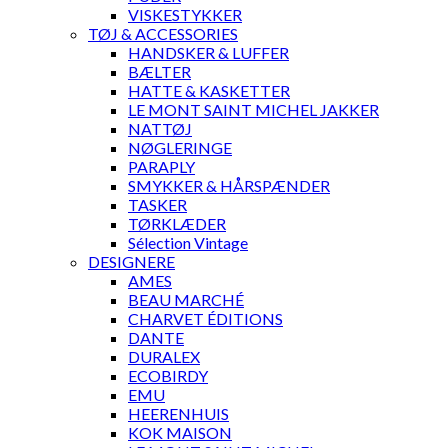
VISKESTYKKER
TØJ & ACCESSORIES
HANDSKER & LUFFER
BÆLTER
HATTE & KASKETTER
LE MONT SAINT MICHEL JAKKER
NATTØJ
NØGLERINGE
PARAPLY
SMYKKER & HÅRSPÆNDER
TASKER
TØRKLÆDER
Sélection Vintage
DESIGNERE
AMES
BEAU MARCHÉ
CHARVET ÉDITIONS
DANTE
DURALEX
ECOBIRDY
EMU
HEERENHUIS
KOK MAISON