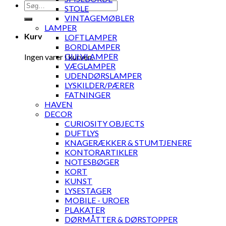
Søg
STOLE
efter:
VINTAGEMØBLER
LAMPER
Kurv
LOFTLAMPER
BORDLAMPER
GULVLAMPER
Ingen varer i kurven.
VÆGLAMPER
UDENDØRSLAMPER
LYSKILDER/PÆRER
FATNINGER
HAVEN
DECOR
CURIOSITY OBJECTS
DUFTLYS
KNAGERÆKKER & STUMTJENERE
KONTORARTIKLER
NOTESBØGER
KORT
KUNST
LYSESTAGER
MOBILE - UROER
PLAKATER
DØRMÅTTER & DØRSTOPPER