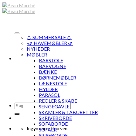
Skip
to
content
🍊 SUMMER SALE 🍊
·🌿 HAVEMØBLER 🌿
NYHEDER
MØBLER
BARSTOLE
BARVOGNE
BÆNKE
BØRNEMØBLER
LÆNESTOLE
HYLDER
PARASOL
REOLER & SKABE
Søg
SENGEGAVLE
efter:
SKAMLER & TABURETTER
SKRIVEBORDE
SOFABORDE
Ingen varer i kurven.
SOFAER
SPISEBORDE