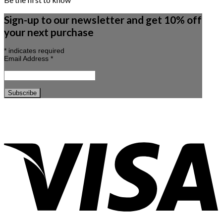
Sign-up to our newsletter and get 10% off
your next purchase
*
indicates required
Email Address
*