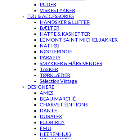
PUDER
VISKESTYKKER
TØJ & ACCESSORIES
HANDSKER & LUFFER
BÆLTER
HATTE & KASKETTER
LE MONT SAINT MICHEL JAKKER
NATTØJ
NØGLERINGE
PARAPLY
SMYKKER & HÅRSPÆNDER
TASKER
TØRKLÆDER
Sélection Vintage
DESIGNERE
AMES
BEAU MARCHÉ
CHARVET ÉDITIONS
DANTE
DURALEX
ECOBIRDY
EMU
HEERENHUIS