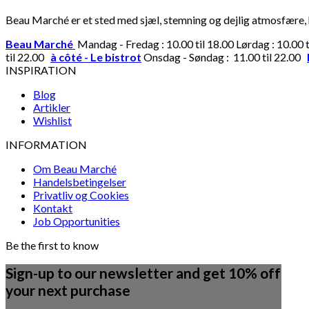
Beau Marché er et sted med sjæl, stemning og dejlig atmosfære, hv
Beau Marché
Mandag - Fredag : 10.00 til 18.00 Lørdag : 10.00 
til 22.00
à côté - Le bistrot
Onsdag - Søndag : 11.00 til 22.00
INSPIRATION
Blog
Artikler
Wishlist
INFORMATION
Om Beau Marché
Handelsbetingelser
Privatliv og Cookies
Kontakt
Job Opportunities
Be the first to know
Sign-up to our newsletter and get 10% off
your next purchase