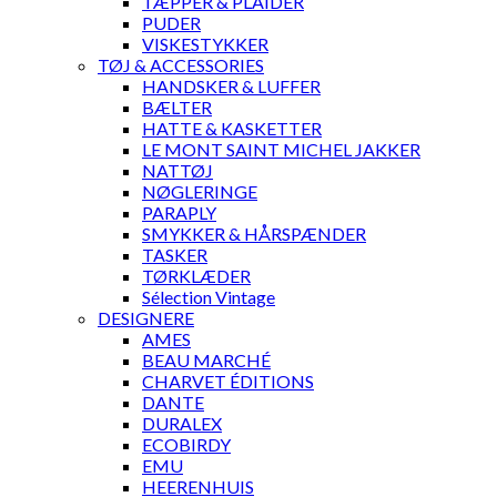
TÆPPER & PLAIDER
PUDER
VISKESTYKKER
TØJ & ACCESSORIES
HANDSKER & LUFFER
BÆLTER
HATTE & KASKETTER
LE MONT SAINT MICHEL JAKKER
NATTØJ
NØGLERINGE
PARAPLY
SMYKKER & HÅRSPÆNDER
TASKER
TØRKLÆDER
Sélection Vintage
DESIGNERE
AMES
BEAU MARCHÉ
CHARVET ÉDITIONS
DANTE
DURALEX
ECOBIRDY
EMU
HEERENHUIS