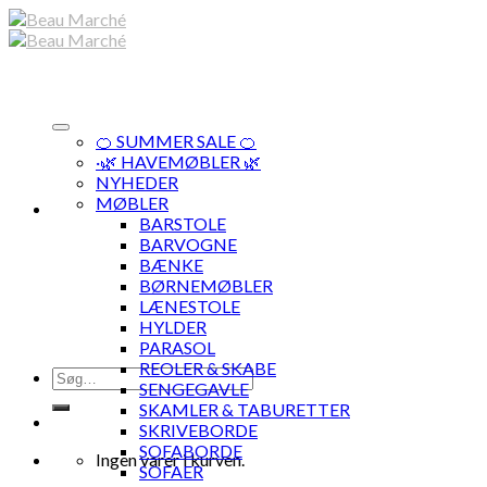
Skip
to
content
🍊 SUMMER SALE 🍊
·🌿 HAVEMØBLER 🌿
NYHEDER
MØBLER
BARSTOLE
BARVOGNE
BÆNKE
BØRNEMØBLER
LÆNESTOLE
HYLDER
PARASOL
REOLER & SKABE
Søg
SENGEGAVLE
efter:
SKAMLER & TABURETTER
SKRIVEBORDE
SOFABORDE
Ingen varer i kurven.
SOFAER