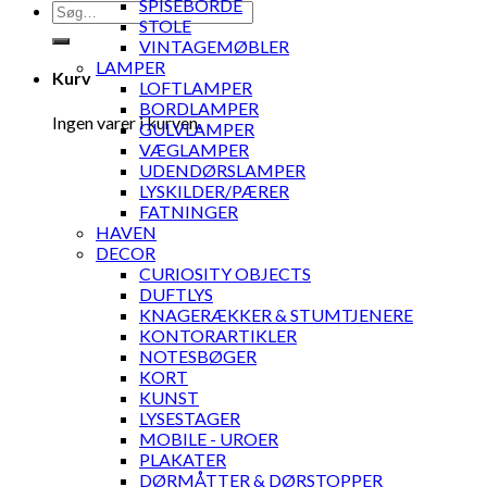
SPISEBORDE
Søg
STOLE
efter:
VINTAGEMØBLER
LAMPER
Kurv
LOFTLAMPER
BORDLAMPER
Ingen varer i kurven.
GULVLAMPER
VÆGLAMPER
UDENDØRSLAMPER
LYSKILDER/PÆRER
FATNINGER
HAVEN
DECOR
CURIOSITY OBJECTS
DUFTLYS
KNAGERÆKKER & STUMTJENERE
KONTORARTIKLER
NOTESBØGER
KORT
KUNST
LYSESTAGER
MOBILE - UROER
PLAKATER
DØRMÅTTER & DØRSTOPPER