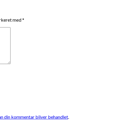
arkeret med
*
n din kommentar bliver behandlet
.