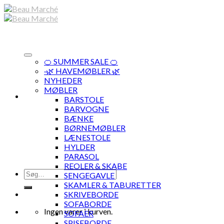
Skip
to
content
🍊 SUMMER SALE 🍊
·🌿 HAVEMØBLER 🌿
NYHEDER
MØBLER
BARSTOLE
BARVOGNE
BÆNKE
BØRNEMØBLER
LÆNESTOLE
HYLDER
PARASOL
REOLER & SKABE
Søg
SENGEGAVLE
efter:
SKAMLER & TABURETTER
SKRIVEBORDE
SOFABORDE
Ingen varer i kurven.
SOFAER
SPISEBORDE