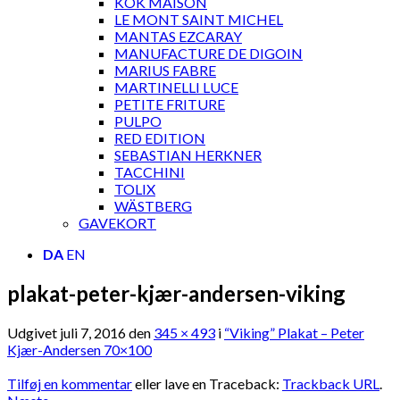
KOK MAISON
LE MONT SAINT MICHEL
MANTAS EZCARAY
MANUFACTURE DE DIGOIN
MARIUS FABRE
MARTINELLI LUCE
PETITE FRITURE
PULPO
RED EDITION
SEBASTIAN HERKNER
TACCHINI
TOLIX
WÄSTBERG
GAVEKORT
DA
EN
plakat-peter-kjær-andersen-viking
Udgivet
juli 7, 2016
den
345 × 493
i
“Viking” Plakat – Peter
Kjær-Andersen 70×100
Tilføj en kommentar
eller lave en Traceback:
Trackback URL
.