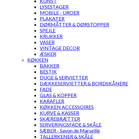
KUNST
LYSESTAGER
MOBILE - UROER
PLAKATER
DØRMÅTTER & DØRSTOPPER
SPEJLE
KRUKKER
VASER
VINTAGE DECOR
ÆSKER
KØKKEN
BAKKER
BESTIK
DUGE & SERVIETTER
DÆKKESERVIETTER & BORDSKÅNERE
FADE
GLAS & KOPPER
KARAFLER
KØKKEN ACCESSOIRES
KURVE & KASSER
SKÆREBRÆTTER
SERVERINGSFADE & SKÅLE
SÆBER - Savon de Marseille
TALLERKENER & SKÅLE