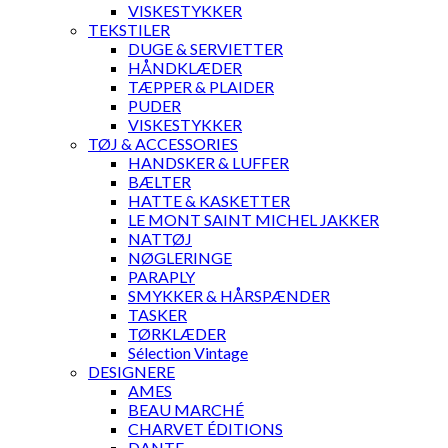
VISKESTYKKER
TEKSTILER
DUGE & SERVIETTER
HÅNDKLÆDER
TÆPPER & PLAIDER
PUDER
VISKESTYKKER
TØJ & ACCESSORIES
HANDSKER & LUFFER
BÆLTER
HATTE & KASKETTER
LE MONT SAINT MICHEL JAKKER
NATTØJ
NØGLERINGE
PARAPLY
SMYKKER & HÅRSPÆNDER
TASKER
TØRKLÆDER
Sélection Vintage
DESIGNERE
AMES
BEAU MARCHÉ
CHARVET ÉDITIONS
DANTE