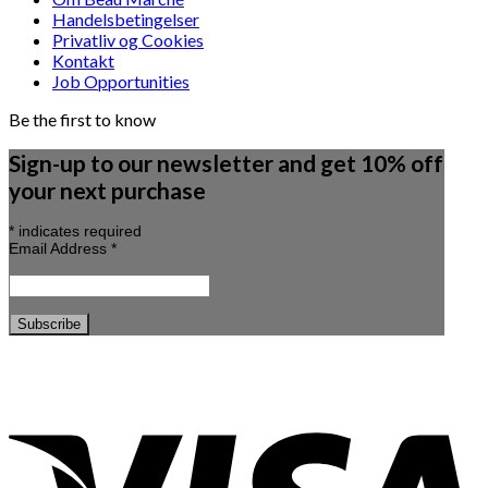
Handelsbetingelser
Privatliv og Cookies
Kontakt
Job Opportunities
Be the first to know
Sign-up to our newsletter and get 10% off
your next purchase
*
indicates required
Email Address
*