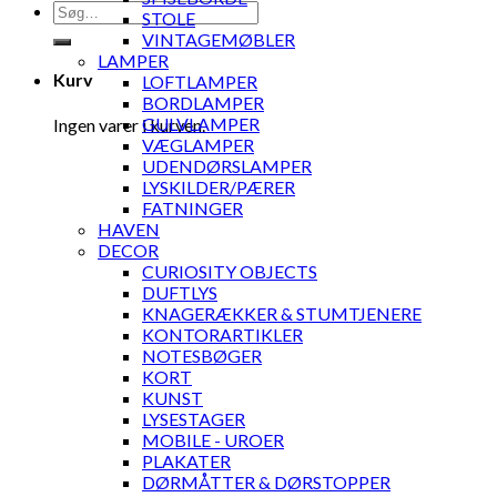
Søg
STOLE
efter:
VINTAGEMØBLER
LAMPER
Kurv
LOFTLAMPER
BORDLAMPER
GULVLAMPER
Ingen varer i kurven.
VÆGLAMPER
UDENDØRSLAMPER
LYSKILDER/PÆRER
FATNINGER
HAVEN
DECOR
CURIOSITY OBJECTS
DUFTLYS
KNAGERÆKKER & STUMTJENERE
KONTORARTIKLER
NOTESBØGER
KORT
KUNST
LYSESTAGER
MOBILE - UROER
PLAKATER
DØRMÅTTER & DØRSTOPPER