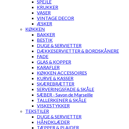
SPEJLE
KRUKKER
VASER
VINTAGE DECOR
ÆSKER
KØKKEN
BAKKER
BESTIK
DUGE & SERVIETTER
DÆKKESERVIETTER & BORDSKÅNERE
FADE
GLAS & KOPPER
KARAFLER
KØKKEN ACCESSOIRES
KURVE & KASSER
SKÆREBRÆTTER
SERVERINGSFADE & SKÅLE
SÆBER - Savon de Marseille
TALLERKENER & SKÅLE
VISKESTYKKER
TEKSTILER
DUGE & SERVIETTER
HÅNDKLÆDER
TÆPPER & PLAIDER