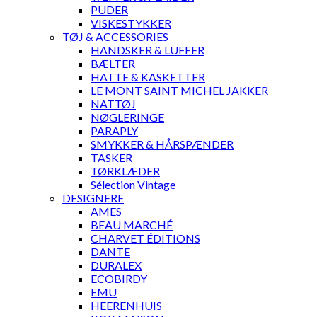
PUDER
VISKESTYKKER
TØJ & ACCESSORIES
HANDSKER & LUFFER
BÆLTER
HATTE & KASKETTER
LE MONT SAINT MICHEL JAKKER
NATTØJ
NØGLERINGE
PARAPLY
SMYKKER & HÅRSPÆNDER
TASKER
TØRKLÆDER
Sélection Vintage
DESIGNERE
AMES
BEAU MARCHÉ
CHARVET ÉDITIONS
DANTE
DURALEX
ECOBIRDY
EMU
HEERENHUIS