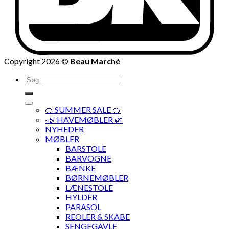
Copyright 2026 ©
Beau Marché
Søg
efter:
🍊 SUMMER SALE 🍊
·🌿 HAVEMØBLER 🌿
NYHEDER
MØBLER
BARSTOLE
BARVOGNE
BÆNKE
BØRNEMØBLER
LÆNESTOLE
HYLDER
PARASOL
REOLER & SKABE
SENGEGAVLE