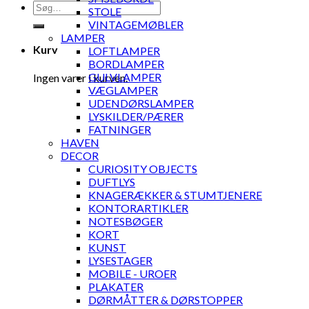
Søg
STOLE
efter:
VINTAGEMØBLER
LAMPER
Kurv
LOFTLAMPER
BORDLAMPER
GULVLAMPER
Ingen varer i kurven.
VÆGLAMPER
UDENDØRSLAMPER
LYSKILDER/PÆRER
FATNINGER
HAVEN
DECOR
CURIOSITY OBJECTS
DUFTLYS
KNAGERÆKKER & STUMTJENERE
KONTORARTIKLER
NOTESBØGER
KORT
KUNST
LYSESTAGER
MOBILE - UROER
PLAKATER
DØRMÅTTER & DØRSTOPPER