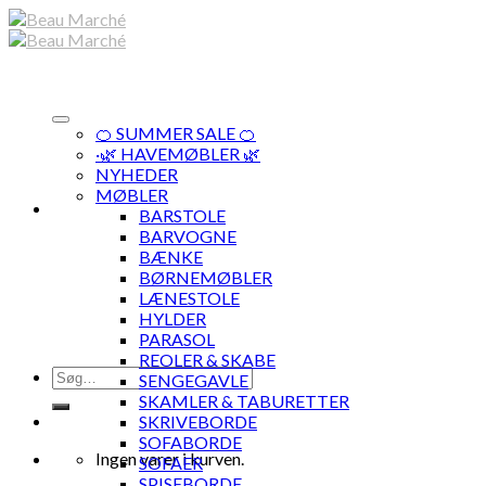
Skip
to
content
🍊 SUMMER SALE 🍊
·🌿 HAVEMØBLER 🌿
NYHEDER
MØBLER
BARSTOLE
BARVOGNE
BÆNKE
BØRNEMØBLER
LÆNESTOLE
HYLDER
PARASOL
REOLER & SKABE
Søg
SENGEGAVLE
efter:
SKAMLER & TABURETTER
SKRIVEBORDE
SOFABORDE
Ingen varer i kurven.
SOFAER
SPISEBORDE