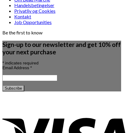
Handelsbetingelser
Privatliv og Cookies
Kontakt
Job Opportunities
Be the first to know
Sign-up to our newsletter and get 10% off
your next purchase
*
indicates required
Email Address
*