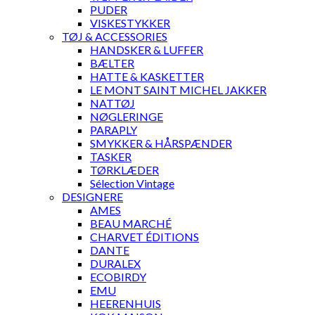
PUDER
VISKESTYKKER
TØJ & ACCESSORIES
HANDSKER & LUFFER
BÆLTER
HATTE & KASKETTER
LE MONT SAINT MICHEL JAKKER
NATTØJ
NØGLERINGE
PARAPLY
SMYKKER & HÅRSPÆNDER
TASKER
TØRKLÆDER
Sélection Vintage
DESIGNERE
AMES
BEAU MARCHÉ
CHARVET ÉDITIONS
DANTE
DURALEX
ECOBIRDY
EMU
HEERENHUIS