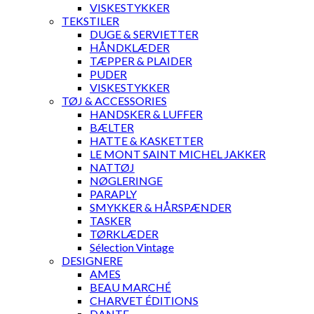
VISKESTYKKER
TEKSTILER
DUGE & SERVIETTER
HÅNDKLÆDER
TÆPPER & PLAIDER
PUDER
VISKESTYKKER
TØJ & ACCESSORIES
HANDSKER & LUFFER
BÆLTER
HATTE & KASKETTER
LE MONT SAINT MICHEL JAKKER
NATTØJ
NØGLERINGE
PARAPLY
SMYKKER & HÅRSPÆNDER
TASKER
TØRKLÆDER
Sélection Vintage
DESIGNERE
AMES
BEAU MARCHÉ
CHARVET ÉDITIONS
DANTE