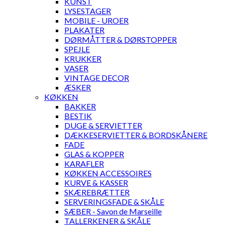
KUNST
LYSESTAGER
MOBILE - UROER
PLAKATER
DØRMÅTTER & DØRSTOPPER
SPEJLE
KRUKKER
VASER
VINTAGE DECOR
ÆSKER
KØKKEN
BAKKER
BESTIK
DUGE & SERVIETTER
DÆKKESERVIETTER & BORDSKÅNERE
FADE
GLAS & KOPPER
KARAFLER
KØKKEN ACCESSOIRES
KURVE & KASSER
SKÆREBRÆTTER
SERVERINGSFADE & SKÅLE
SÆBER - Savon de Marseille
TALLERKENER & SKÅLE