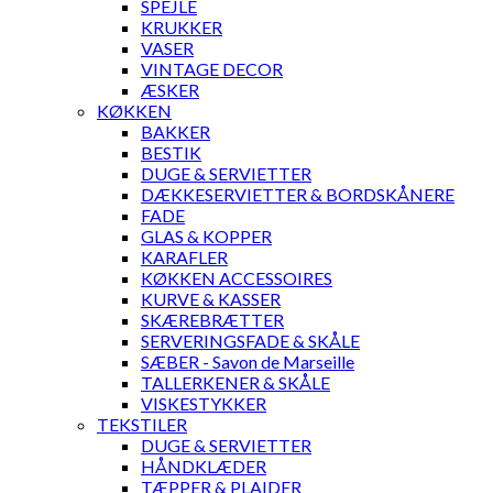
SPEJLE
KRUKKER
VASER
VINTAGE DECOR
ÆSKER
KØKKEN
BAKKER
BESTIK
DUGE & SERVIETTER
DÆKKESERVIETTER & BORDSKÅNERE
FADE
GLAS & KOPPER
KARAFLER
KØKKEN ACCESSOIRES
KURVE & KASSER
SKÆREBRÆTTER
SERVERINGSFADE & SKÅLE
SÆBER - Savon de Marseille
TALLERKENER & SKÅLE
VISKESTYKKER
TEKSTILER
DUGE & SERVIETTER
HÅNDKLÆDER
TÆPPER & PLAIDER