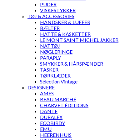
PUDER
VISKESTYKKER
TØJ & ACCESSORIES
HANDSKER & LUFFER
BÆLTER
HATTE & KASKETTER
LE MONT SAINT MICHEL JAKKER
NATTØJ
NØGLERINGE
PARAPLY
SMYKKER & HÅRSPÆNDER
TASKER
TØRKLÆDER
Sélection Vintage
DESIGNERE
AMES
BEAU MARCHÉ
CHARVET ÉDITIONS
DANTE
DURALEX
ECOBIRDY
EMU
HEERENHUIS