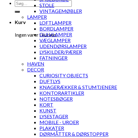
Søg
STOLE
efter:
VINTAGEMØBLER
LAMPER
Kurv
LOFTLAMPER
BORDLAMPER
GULVLAMPER
Ingen varer i kurven.
VÆGLAMPER
UDENDØRSLAMPER
LYSKILDER/PÆRER
FATNINGER
HAVEN
DECOR
CURIOSITY OBJECTS
DUFTLYS
KNAGERÆKKER & STUMTJENERE
KONTORARTIKLER
NOTESBØGER
KORT
KUNST
LYSESTAGER
MOBILE - UROER
PLAKATER
DØRMÅTTER & DØRSTOPPER