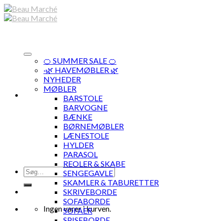
Skip
to
content
🍊 SUMMER SALE 🍊
·🌿 HAVEMØBLER 🌿
NYHEDER
MØBLER
BARSTOLE
BARVOGNE
BÆNKE
BØRNEMØBLER
LÆNESTOLE
HYLDER
PARASOL
REOLER & SKABE
Søg
SENGEGAVLE
efter:
SKAMLER & TABURETTER
SKRIVEBORDE
SOFABORDE
Ingen varer i kurven.
SOFAER
SPISEBORDE