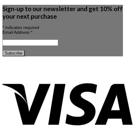
Sign-up to our newsletter and get 10% off
your next purchase
*
indicates required
Email Address
*