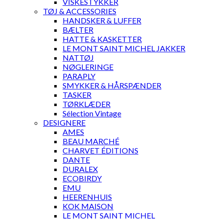
VISKESTYKKER
TØJ & ACCESSORIES
HANDSKER & LUFFER
BÆLTER
HATTE & KASKETTER
LE MONT SAINT MICHEL JAKKER
NATTØJ
NØGLERINGE
PARAPLY
SMYKKER & HÅRSPÆNDER
TASKER
TØRKLÆDER
Sélection Vintage
DESIGNERE
AMES
BEAU MARCHÉ
CHARVET ÉDITIONS
DANTE
DURALEX
ECOBIRDY
EMU
HEERENHUIS
KOK MAISON
LE MONT SAINT MICHEL