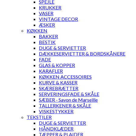
SPEJLE
KRUKKER
VASER
VINTAGE DECOR
ÆSKER
KØKKEN
BAKKER
BESTIK
DUGE & SERVIETTER
DÆKKESERVIETTER & BORDSKÅNERE
FADE
GLAS & KOPPER
KARAFLER
KØKKEN ACCESSOIRES
KURVE & KASSER
SKÆREBRÆTTER
SERVERINGSFADE & SKÅLE
SÆBER - Savon de Marseille
TALLERKENER & SKÅLE
VISKESTYKKER
TEKSTILER
DUGE & SERVIETTER
HÅNDKLÆDER
TÆPPER & PLAIDER