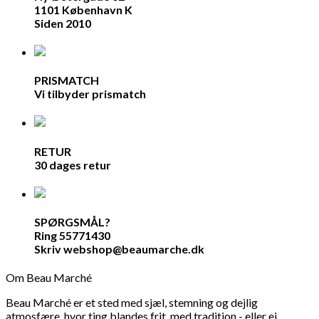
1101 København K
Siden 2010
PRISMATCH
Vi tilbyder prismatch
RETUR
30 dages retur
SPØRGSMÅL?
Ring 55771430
Skriv webshop@beaumarche.dk
Om Beau Marché
Beau Marché er et sted med sjæl, stemning og dejlig
atmosfære, hvor ting blandes frit, med tradition - eller ej,