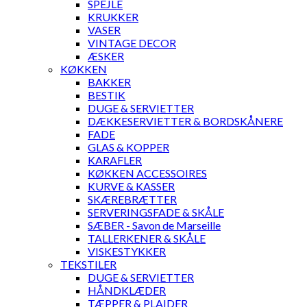
SPEJLE
KRUKKER
VASER
VINTAGE DECOR
ÆSKER
KØKKEN
BAKKER
BESTIK
DUGE & SERVIETTER
DÆKKESERVIETTER & BORDSKÅNERE
FADE
GLAS & KOPPER
KARAFLER
KØKKEN ACCESSOIRES
KURVE & KASSER
SKÆREBRÆTTER
SERVERINGSFADE & SKÅLE
SÆBER - Savon de Marseille
TALLERKENER & SKÅLE
VISKESTYKKER
TEKSTILER
DUGE & SERVIETTER
HÅNDKLÆDER
TÆPPER & PLAIDER