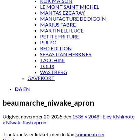
KOK MAISON
LE MONT SAINT MICHEL
MANTAS EZCARAY
MANUFACTURE DE DIGOIN
MARIUS FABRE
MARTINELLI LUCE
PETITE FRITURE
PULPO
RED EDITION
SEBASTIAN HERKNER
TACCHINI
TOLIX
WÄSTBERG
GAVEKORT
DA
EN
beaumarche_niwake_apron
Udgivet
november 20, 2025
den
1536 × 2048
i
Eley Kishimoto
x Niwaki flash apron
Trackbacks er lukket, men du kan
kommenterer
.