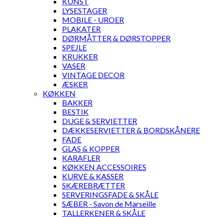
KUNST
LYSESTAGER
MOBILE - UROER
PLAKATER
DØRMÅTTER & DØRSTOPPER
SPEJLE
KRUKKER
VASER
VINTAGE DECOR
ÆSKER
KØKKEN
BAKKER
BESTIK
DUGE & SERVIETTER
DÆKKESERVIETTER & BORDSKÅNERE
FADE
GLAS & KOPPER
KARAFLER
KØKKEN ACCESSOIRES
KURVE & KASSER
SKÆREBRÆTTER
SERVERINGSFADE & SKÅLE
SÆBER - Savon de Marseille
TALLERKENER & SKÅLE