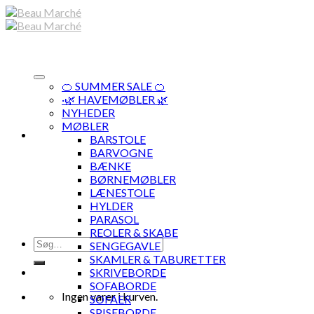
Skip
to
content
🍊 SUMMER SALE 🍊
·🌿 HAVEMØBLER 🌿
NYHEDER
MØBLER
BARSTOLE
BARVOGNE
BÆNKE
BØRNEMØBLER
LÆNESTOLE
HYLDER
PARASOL
REOLER & SKABE
Søg
SENGEGAVLE
efter:
SKAMLER & TABURETTER
SKRIVEBORDE
SOFABORDE
Ingen varer i kurven.
SOFAER
SPISEBORDE