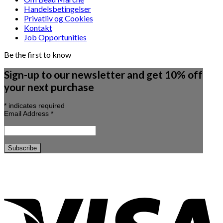
Handelsbetingelser
Privatliv og Cookies
Kontakt
Job Opportunities
Be the first to know
Sign-up to our newsletter and get 10% off
your next purchase
*
indicates required
Email Address
*