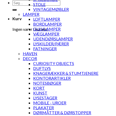
Søg
STOLE
efter:
VINTAGEMØBLER
LAMPER
Kurv
LOFTLAMPER
BORDLAMPER
GULVLAMPER
Ingen varer i kurven.
VÆGLAMPER
UDENDØRSLAMPER
LYSKILDER/PÆRER
FATNINGER
HAVEN
DECOR
CURIOSITY OBJECTS
DUFTLYS
KNAGERÆKKER & STUMTJENERE
KONTORARTIKLER
NOTESBØGER
KORT
KUNST
LYSESTAGER
MOBILE - UROER
PLAKATER
DØRMÅTTER & DØRSTOPPER