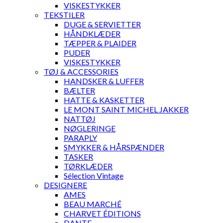
VISKESTYKKER
TEKSTILER
DUGE & SERVIETTER
HÅNDKLÆDER
TÆPPER & PLAIDER
PUDER
VISKESTYKKER
TØJ & ACCESSORIES
HANDSKER & LUFFER
BÆLTER
HATTE & KASKETTER
LE MONT SAINT MICHEL JAKKER
NATTØJ
NØGLERINGE
PARAPLY
SMYKKER & HÅRSPÆNDER
TASKER
TØRKLÆDER
Sélection Vintage
DESIGNERE
AMES
BEAU MARCHÉ
CHARVET ÉDITIONS
DANTE