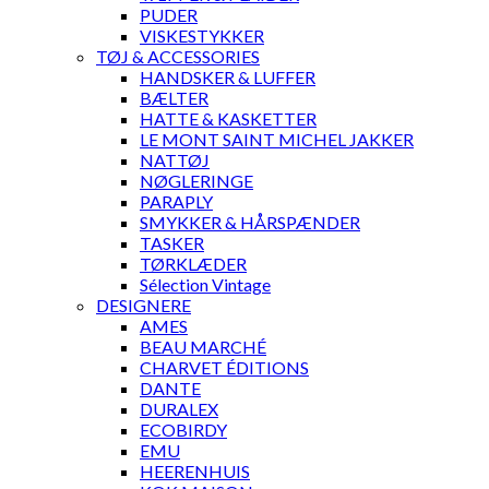
PUDER
VISKESTYKKER
TØJ & ACCESSORIES
HANDSKER & LUFFER
BÆLTER
HATTE & KASKETTER
LE MONT SAINT MICHEL JAKKER
NATTØJ
NØGLERINGE
PARAPLY
SMYKKER & HÅRSPÆNDER
TASKER
TØRKLÆDER
Sélection Vintage
DESIGNERE
AMES
BEAU MARCHÉ
CHARVET ÉDITIONS
DANTE
DURALEX
ECOBIRDY
EMU
HEERENHUIS