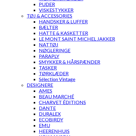
PUDER
VISKESTYKKER
TØJ & ACCESSORIES
HANDSKER & LUFFER
BÆLTER
HATTE & KASKETTER
LE MONT SAINT MICHEL JAKKER
NATTØJ
NØGLERINGE
PARAPLY
SMYKKER & HÅRSPÆNDER
TASKER
TØRKLÆDER
Sélection Vintage
DESIGNERE
AMES
BEAU MARCHÉ
CHARVET ÉDITIONS
DANTE
DURALEX
ECOBIRDY
EMU
HEERENHUIS