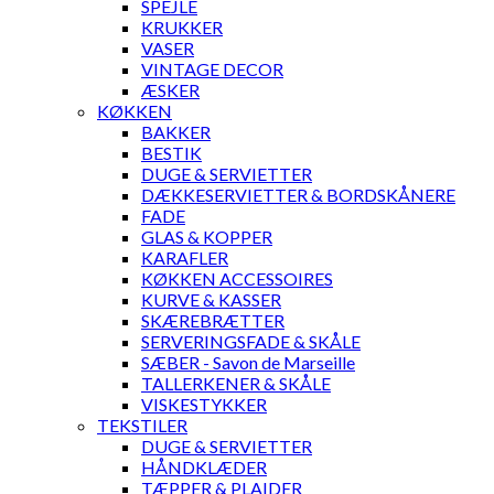
SPEJLE
KRUKKER
VASER
VINTAGE DECOR
ÆSKER
KØKKEN
BAKKER
BESTIK
DUGE & SERVIETTER
DÆKKESERVIETTER & BORDSKÅNERE
FADE
GLAS & KOPPER
KARAFLER
KØKKEN ACCESSOIRES
KURVE & KASSER
SKÆREBRÆTTER
SERVERINGSFADE & SKÅLE
SÆBER - Savon de Marseille
TALLERKENER & SKÅLE
VISKESTYKKER
TEKSTILER
DUGE & SERVIETTER
HÅNDKLÆDER
TÆPPER & PLAIDER