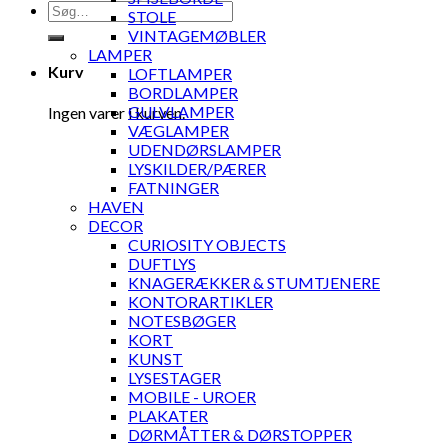
Søg
STOLE
efter:
VINTAGEMØBLER
LAMPER
Kurv
LOFTLAMPER
BORDLAMPER
GULVLAMPER
Ingen varer i kurven.
VÆGLAMPER
UDENDØRSLAMPER
LYSKILDER/PÆRER
FATNINGER
HAVEN
DECOR
CURIOSITY OBJECTS
DUFTLYS
KNAGERÆKKER & STUMTJENERE
KONTORARTIKLER
NOTESBØGER
KORT
KUNST
LYSESTAGER
MOBILE - UROER
PLAKATER
DØRMÅTTER & DØRSTOPPER