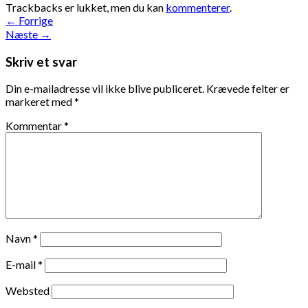
Trackbacks er lukket, men du kan
kommenterer
.
←
Forrige
Næste
→
Skriv et svar
Din e-mailadresse vil ikke blive publiceret.
Krævede felter er
markeret med
*
Kommentar
*
Navn
*
E-mail
*
Websted