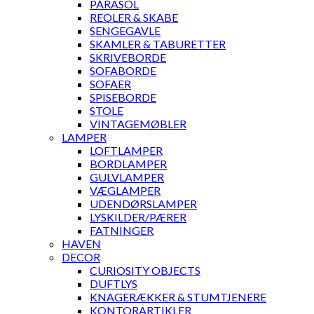
PARASOL
REOLER & SKABE
SENGEGAVLE
SKAMLER & TABURETTER
SKRIVEBORDE
SOFABORDE
SOFAER
SPISEBORDE
STOLE
VINTAGEMØBLER
LAMPER
LOFTLAMPER
BORDLAMPER
GULVLAMPER
VÆGLAMPER
UDENDØRSLAMPER
LYSKILDER/PÆRER
FATNINGER
HAVEN
DECOR
CURIOSITY OBJECTS
DUFTLYS
KNAGERÆKKER & STUMTJENERE
KONTORARTIKLER