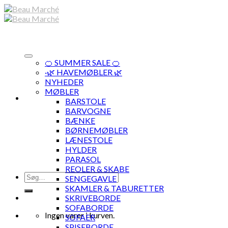
Skip
to
content
🍊 SUMMER SALE 🍊
·🌿 HAVEMØBLER 🌿
NYHEDER
MØBLER
BARSTOLE
BARVOGNE
BÆNKE
BØRNEMØBLER
LÆNESTOLE
HYLDER
PARASOL
REOLER & SKABE
Søg
SENGEGAVLE
efter:
SKAMLER & TABURETTER
SKRIVEBORDE
SOFABORDE
Ingen varer i kurven.
SOFAER
SPISEBORDE