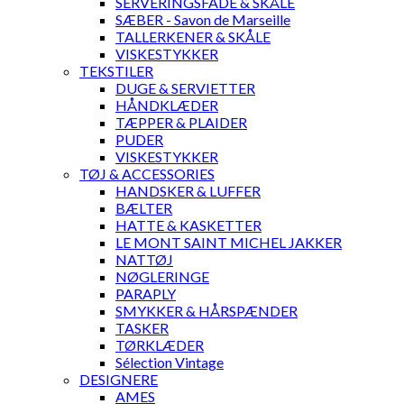
SERVERINGSFADE & SKÅLE
SÆBER - Savon de Marseille
TALLERKENER & SKÅLE
VISKESTYKKER
TEKSTILER
DUGE & SERVIETTER
HÅNDKLÆDER
TÆPPER & PLAIDER
PUDER
VISKESTYKKER
TØJ & ACCESSORIES
HANDSKER & LUFFER
BÆLTER
HATTE & KASKETTER
LE MONT SAINT MICHEL JAKKER
NATTØJ
NØGLERINGE
PARAPLY
SMYKKER & HÅRSPÆNDER
TASKER
TØRKLÆDER
Sélection Vintage
DESIGNERE
AMES