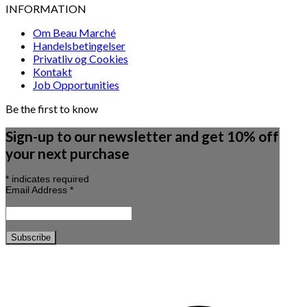
INFORMATION
Om Beau Marché
Handelsbetingelser
Privatliv og Cookies
Kontakt
Job Opportunities
Be the first to know
Sign-up to our newsletter and get 10% off
your next purchase
*
indicates required
Email Address
*