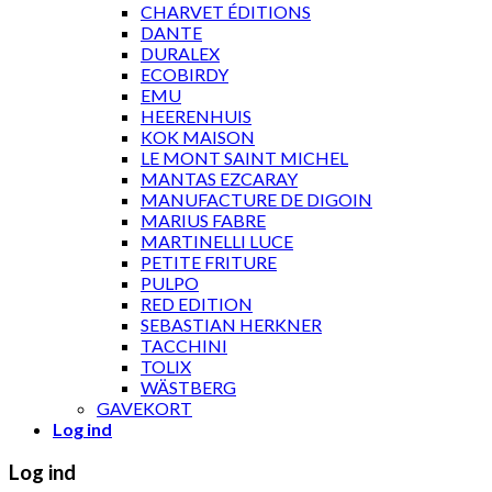
CHARVET ÉDITIONS
DANTE
DURALEX
ECOBIRDY
EMU
HEERENHUIS
KOK MAISON
LE MONT SAINT MICHEL
MANTAS EZCARAY
MANUFACTURE DE DIGOIN
MARIUS FABRE
MARTINELLI LUCE
PETITE FRITURE
PULPO
RED EDITION
SEBASTIAN HERKNER
TACCHINI
TOLIX
WÄSTBERG
GAVEKORT
Log ind
Log ind