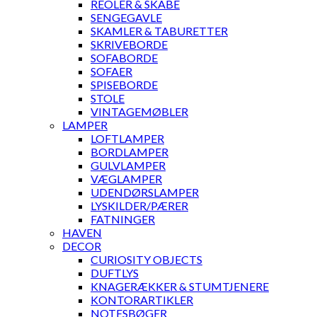
REOLER & SKABE
SENGEGAVLE
SKAMLER & TABURETTER
SKRIVEBORDE
SOFABORDE
SOFAER
SPISEBORDE
STOLE
VINTAGEMØBLER
LAMPER
LOFTLAMPER
BORDLAMPER
GULVLAMPER
VÆGLAMPER
UDENDØRSLAMPER
LYSKILDER/PÆRER
FATNINGER
HAVEN
DECOR
CURIOSITY OBJECTS
DUFTLYS
KNAGERÆKKER & STUMTJENERE
KONTORARTIKLER
NOTESBØGER