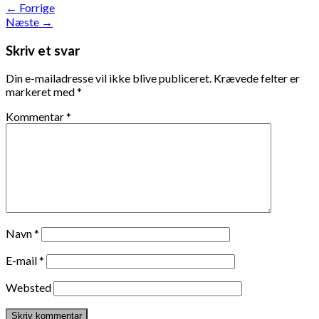
←
Forrige
Næste
→
Skriv et svar
Din e-mailadresse vil ikke blive publiceret.
Krævede felter er
markeret med
*
Kommentar
*
Navn
*
E-mail
*
Websted