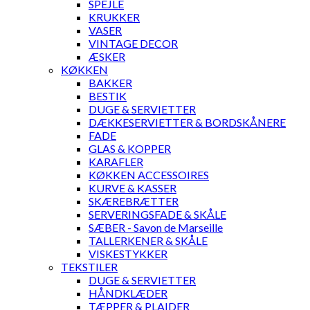
SPEJLE
KRUKKER
VASER
VINTAGE DECOR
ÆSKER
KØKKEN
BAKKER
BESTIK
DUGE & SERVIETTER
DÆKKESERVIETTER & BORDSKÅNERE
FADE
GLAS & KOPPER
KARAFLER
KØKKEN ACCESSOIRES
KURVE & KASSER
SKÆREBRÆTTER
SERVERINGSFADE & SKÅLE
SÆBER - Savon de Marseille
TALLERKENER & SKÅLE
VISKESTYKKER
TEKSTILER
DUGE & SERVIETTER
HÅNDKLÆDER
TÆPPER & PLAIDER