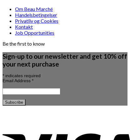
Om Beau Marché
Handelsbetingelser
Privatliv og Cookies
Kontakt
Job Opportunities
Be the first to know
Sign-up to our newsletter and get 10% off
your next purchase
*
indicates required
Email Address
*