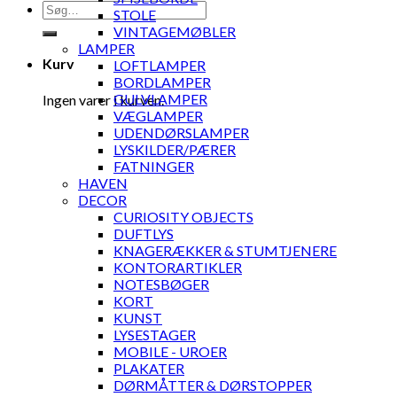
Søg
STOLE
efter:
VINTAGEMØBLER
LAMPER
Kurv
LOFTLAMPER
BORDLAMPER
GULVLAMPER
Ingen varer i kurven.
VÆGLAMPER
UDENDØRSLAMPER
LYSKILDER/PÆRER
FATNINGER
HAVEN
DECOR
CURIOSITY OBJECTS
DUFTLYS
KNAGERÆKKER & STUMTJENERE
KONTORARTIKLER
NOTESBØGER
KORT
KUNST
LYSESTAGER
MOBILE - UROER
PLAKATER
DØRMÅTTER & DØRSTOPPER