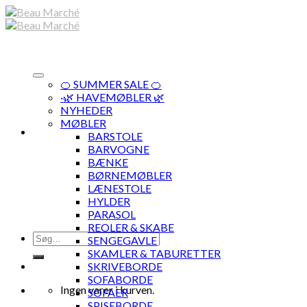
Skip
to
content
🍊 SUMMER SALE 🍊
·🌿 HAVEMØBLER 🌿
NYHEDER
MØBLER
BARSTOLE
BARVOGNE
BÆNKE
BØRNEMØBLER
LÆNESTOLE
HYLDER
PARASOL
REOLER & SKABE
Søg
SENGEGAVLE
efter:
SKAMLER & TABURETTER
SKRIVEBORDE
SOFABORDE
Ingen varer i kurven.
SOFAER
SPISEBORDE