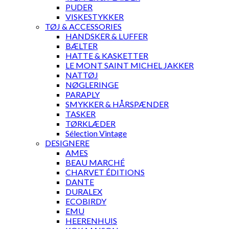
PUDER
VISKESTYKKER
TØJ & ACCESSORIES
HANDSKER & LUFFER
BÆLTER
HATTE & KASKETTER
LE MONT SAINT MICHEL JAKKER
NATTØJ
NØGLERINGE
PARAPLY
SMYKKER & HÅRSPÆNDER
TASKER
TØRKLÆDER
Sélection Vintage
DESIGNERE
AMES
BEAU MARCHÉ
CHARVET ÉDITIONS
DANTE
DURALEX
ECOBIRDY
EMU
HEERENHUIS