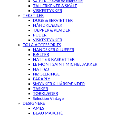
SÆBER - Savon de Marseille
TALLERKENER & SKÅLE
VISKESTYKKER
TEKSTILER
DUGE & SERVIETTER
HÅNDKLÆDER
TÆPPER & PLAIDER
PUDER
VISKESTYKKER
TØJ & ACCESSORIES
HANDSKER & LUFFER
BÆLTER
HATTE & KASKETTER
LE MONT SAINT MICHEL JAKKER
NATTØJ
NØGLERINGE
PARAPLY
SMYKKER & HÅRSPÆNDER
TASKER
TØRKLÆDER
Sélection Vintage
DESIGNERE
AMES
BEAU MARCHÉ