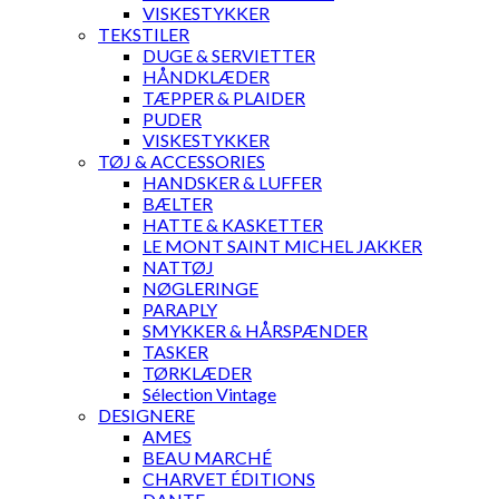
VISKESTYKKER
TEKSTILER
DUGE & SERVIETTER
HÅNDKLÆDER
TÆPPER & PLAIDER
PUDER
VISKESTYKKER
TØJ & ACCESSORIES
HANDSKER & LUFFER
BÆLTER
HATTE & KASKETTER
LE MONT SAINT MICHEL JAKKER
NATTØJ
NØGLERINGE
PARAPLY
SMYKKER & HÅRSPÆNDER
TASKER
TØRKLÆDER
Sélection Vintage
DESIGNERE
AMES
BEAU MARCHÉ
CHARVET ÉDITIONS