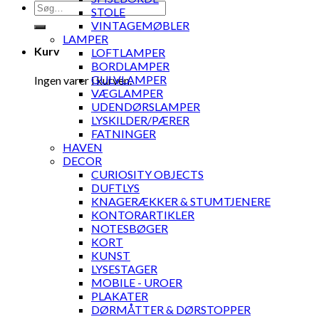
Søg
STOLE
efter:
VINTAGEMØBLER
LAMPER
Kurv
LOFTLAMPER
BORDLAMPER
GULVLAMPER
Ingen varer i kurven.
VÆGLAMPER
UDENDØRSLAMPER
LYSKILDER/PÆRER
FATNINGER
HAVEN
DECOR
CURIOSITY OBJECTS
DUFTLYS
KNAGERÆKKER & STUMTJENERE
KONTORARTIKLER
NOTESBØGER
KORT
KUNST
LYSESTAGER
MOBILE - UROER
PLAKATER
DØRMÅTTER & DØRSTOPPER