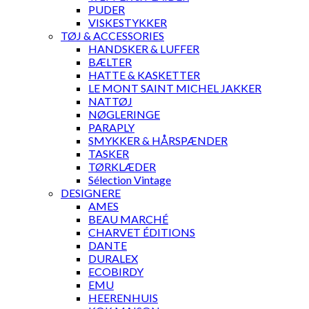
PUDER
VISKESTYKKER
TØJ & ACCESSORIES
HANDSKER & LUFFER
BÆLTER
HATTE & KASKETTER
LE MONT SAINT MICHEL JAKKER
NATTØJ
NØGLERINGE
PARAPLY
SMYKKER & HÅRSPÆNDER
TASKER
TØRKLÆDER
Sélection Vintage
DESIGNERE
AMES
BEAU MARCHÉ
CHARVET ÉDITIONS
DANTE
DURALEX
ECOBIRDY
EMU
HEERENHUIS