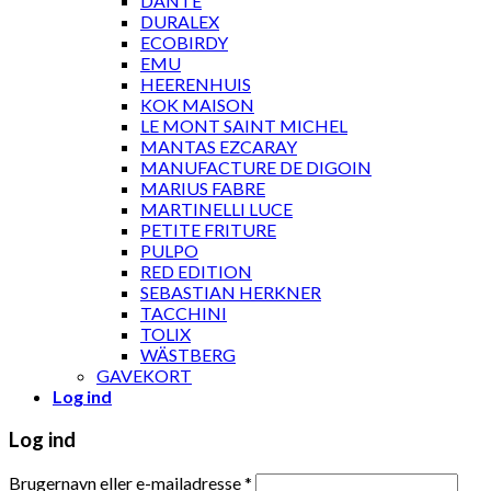
DANTE
DURALEX
ECOBIRDY
EMU
HEERENHUIS
KOK MAISON
LE MONT SAINT MICHEL
MANTAS EZCARAY
MANUFACTURE DE DIGOIN
MARIUS FABRE
MARTINELLI LUCE
PETITE FRITURE
PULPO
RED EDITION
SEBASTIAN HERKNER
TACCHINI
TOLIX
WÄSTBERG
GAVEKORT
Log ind
Log ind
Brugernavn eller e-mailadresse
*