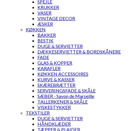
SPEJLE
KRUKKER
VASER
VINTAGE DECOR
ÆSKER
KØKKEN
BAKKER
BESTIK
DUGE & SERVIETTER
DÆKKESERVIETTER & BORDSKÅNERE
FADE
GLAS & KOPPER
KARAFLER
KØKKEN ACCESSOIRES
KURVE & KASSER
SKÆREBRÆTTER
SERVERINGSFADE & SKÅLE
SÆBER - Savon de Marseille
TALLERKENER & SKÅLE
VISKESTYKKER
TEKSTILER
DUGE & SERVIETTER
HÅNDKLÆDER
TÆPPER & PLAIDER