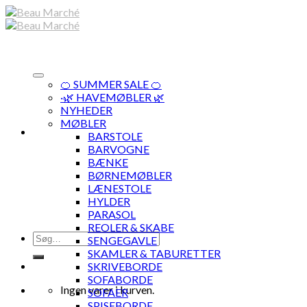
Skip
to
content
🍊 SUMMER SALE 🍊
·🌿 HAVEMØBLER 🌿
NYHEDER
MØBLER
BARSTOLE
BARVOGNE
BÆNKE
BØRNEMØBLER
LÆNESTOLE
HYLDER
PARASOL
REOLER & SKABE
Søg
SENGEGAVLE
efter:
SKAMLER & TABURETTER
SKRIVEBORDE
SOFABORDE
Ingen varer i kurven.
SOFAER
SPISEBORDE