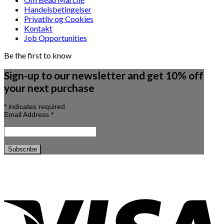
Handelsbetingelser
Privatliv og Cookies
Kontakt
Job Opportunities
Be the first to know
Sign-up to our newsletter and get 10% off
your next purchase
*
indicates required
Email Address
*