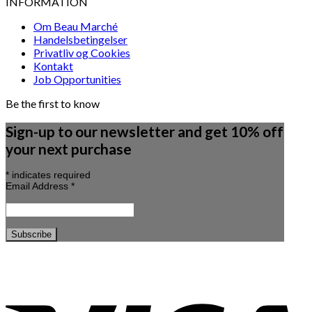
INFORMATION
Om Beau Marché
Handelsbetingelser
Privatliv og Cookies
Kontakt
Job Opportunities
Be the first to know
Sign-up to our newsletter and get 10% off
your next purchase
*
indicates required
Email Address
*