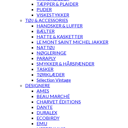
TÆPPER & PLAIDER
PUDER
VISKESTYKKER
TØJ & ACCESSORIES
HANDSKER & LUFFER
BÆLTER
HATTE & KASKETTER
LE MONT SAINT MICHEL JAKKER
NATTØJ
NØGLERINGE
PARAPLY
SMYKKER & HÅRSPÆNDER
TASKER
TØRKLÆDER
Sélection Vintage
DESIGNERE
AMES
BEAU MARCHÉ
CHARVET ÉDITIONS
DANTE
DURALEX
ECOBIRDY
EMU