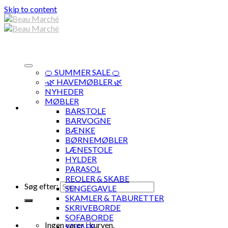
Skip to content
🍊 SUMMER SALE 🍊
·🌿 HAVEMØBLER 🌿
NYHEDER
MØBLER
BARSTOLE
BARVOGNE
BÆNKE
BØRNEMØBLER
LÆNESTOLE
HYLDER
PARASOL
REOLER & SKABE
Søg efter:
SENGEGAVLE
SKAMLER & TABURETTER
SKRIVEBORDE
SOFABORDE
Ingen varer i kurven.
SOFAER