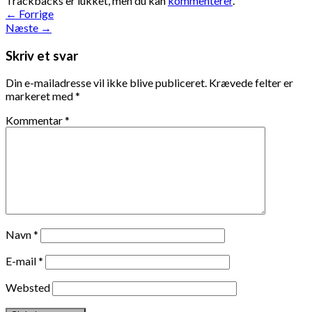
Trackbacks er lukket, men du kan
kommenterer
.
←
Forrige
Næste
→
Skriv et svar
Din e-mailadresse vil ikke blive publiceret.
Krævede felter er
markeret med
*
Kommentar
*
Navn
*
E-mail
*
Websted