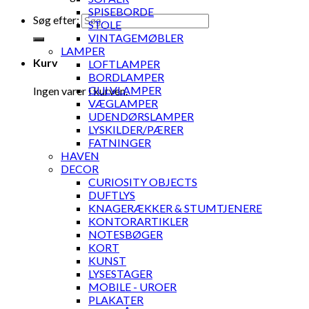
SPISEBORDE
Søg efter:
STOLE
VINTAGEMØBLER
LAMPER
Kurv
LOFTLAMPER
BORDLAMPER
GULVLAMPER
Ingen varer i kurven.
VÆGLAMPER
UDENDØRSLAMPER
LYSKILDER/PÆRER
FATNINGER
HAVEN
DECOR
CURIOSITY OBJECTS
DUFTLYS
KNAGERÆKKER & STUMTJENERE
KONTORARTIKLER
NOTESBØGER
KORT
KUNST
LYSESTAGER
MOBILE - UROER
PLAKATER