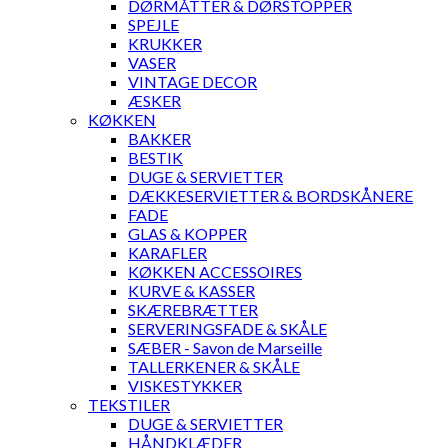
DØRMÅTTER & DØRSTOPPER
SPEJLE
KRUKKER
VASER
VINTAGE DECOR
ÆSKER
KØKKEN
BAKKER
BESTIK
DUGE & SERVIETTER
DÆKKESERVIETTER & BORDSKÅNERE
FADE
GLAS & KOPPER
KARAFLER
KØKKEN ACCESSOIRES
KURVE & KASSER
SKÆREBRÆTTER
SERVERINGSFADE & SKÅLE
SÆBER - Savon de Marseille
TALLERKENER & SKÅLE
VISKESTYKKER
TEKSTILER
DUGE & SERVIETTER
HÅNDKLÆDER