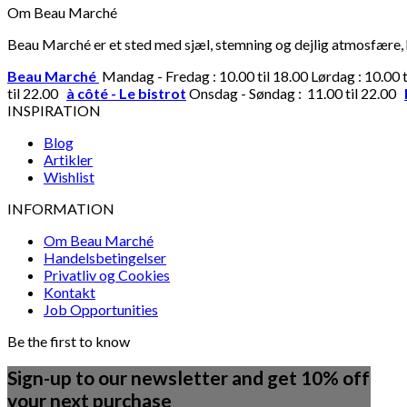
Om Beau Marché
Beau Marché er et sted med sjæl, stemning og dejlig atmosfære, hv
Beau Marché
Mandag - Fredag : 10.00 til 18.00 Lørdag : 10.00 
til 22.00
à côté - Le bistrot
Onsdag - Søndag : 11.00 til 22.00
INSPIRATION
Blog
Artikler
Wishlist
INFORMATION
Om Beau Marché
Handelsbetingelser
Privatliv og Cookies
Kontakt
Job Opportunities
Be the first to know
Sign-up to our newsletter and get 10% off
your next purchase