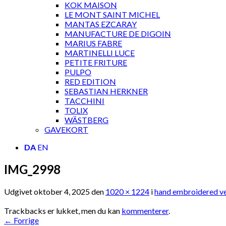
KOK MAISON
LE MONT SAINT MICHEL
MANTAS EZCARAY
MANUFACTURE DE DIGOIN
MARIUS FABRE
MARTINELLI LUCE
PETITE FRITURE
PULPO
RED EDITION
SEBASTIAN HERKNER
TACCHINI
TOLIX
WÄSTBERG
GAVEKORT
DA
EN
IMG_2998
Udgivet
oktober 4, 2025
den
1020 × 1224
i
hand embroidered ve
Trackbacks er lukket, men du kan
kommenterer
.
←
Forrige