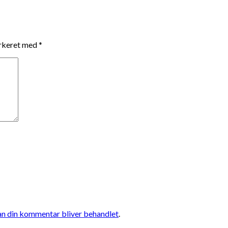
arkeret med
*
n din kommentar bliver behandlet
.