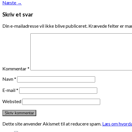
Næste
→
Skriv et svar
Din e-mailadresse vil ikke blive publiceret.
Krævede felter er m
Kommentar
*
Navn
*
E-mail
*
Websted
Dette site anvender Akismet til at reducere spam.
Læs om hvorda