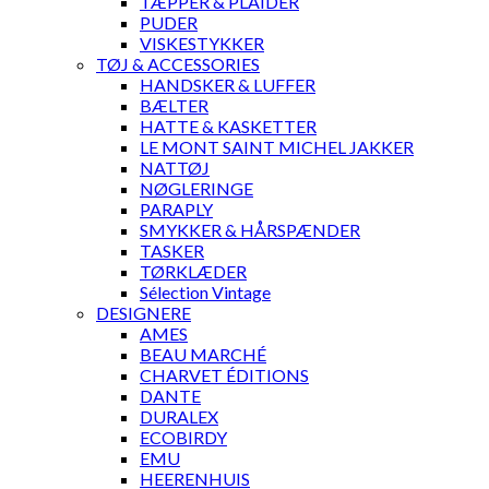
TÆPPER & PLAIDER
PUDER
VISKESTYKKER
TØJ & ACCESSORIES
HANDSKER & LUFFER
BÆLTER
HATTE & KASKETTER
LE MONT SAINT MICHEL JAKKER
NATTØJ
NØGLERINGE
PARAPLY
SMYKKER & HÅRSPÆNDER
TASKER
TØRKLÆDER
Sélection Vintage
DESIGNERE
AMES
BEAU MARCHÉ
CHARVET ÉDITIONS
DANTE
DURALEX
ECOBIRDY
EMU
HEERENHUIS