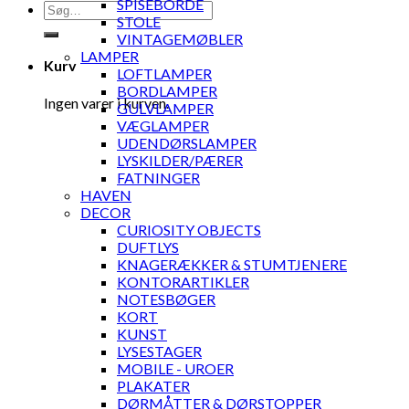
SPISEBORDE
Søg
STOLE
efter:
VINTAGEMØBLER
LAMPER
Kurv
LOFTLAMPER
BORDLAMPER
Ingen varer i kurven.
GULVLAMPER
VÆGLAMPER
UDENDØRSLAMPER
LYSKILDER/PÆRER
FATNINGER
HAVEN
DECOR
CURIOSITY OBJECTS
DUFTLYS
KNAGERÆKKER & STUMTJENERE
KONTORARTIKLER
NOTESBØGER
KORT
KUNST
LYSESTAGER
MOBILE - UROER
PLAKATER
DØRMÅTTER & DØRSTOPPER