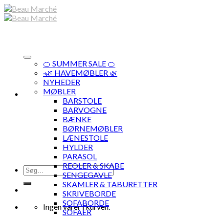
Skip
to
content
🍊 SUMMER SALE 🍊
·🌿 HAVEMØBLER 🌿
NYHEDER
MØBLER
BARSTOLE
BARVOGNE
BÆNKE
BØRNEMØBLER
LÆNESTOLE
HYLDER
PARASOL
REOLER & SKABE
Søg
SENGEGAVLE
efter:
SKAMLER & TABURETTER
SKRIVEBORDE
SOFABORDE
Ingen varer i kurven.
SOFAER