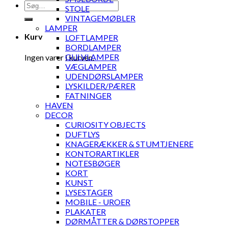
Søg
STOLE
efter:
VINTAGEMØBLER
LAMPER
Kurv
LOFTLAMPER
BORDLAMPER
GULVLAMPER
Ingen varer i kurven.
VÆGLAMPER
UDENDØRSLAMPER
LYSKILDER/PÆRER
FATNINGER
HAVEN
DECOR
CURIOSITY OBJECTS
DUFTLYS
KNAGERÆKKER & STUMTJENERE
KONTORARTIKLER
NOTESBØGER
KORT
KUNST
LYSESTAGER
MOBILE - UROER
PLAKATER
DØRMÅTTER & DØRSTOPPER