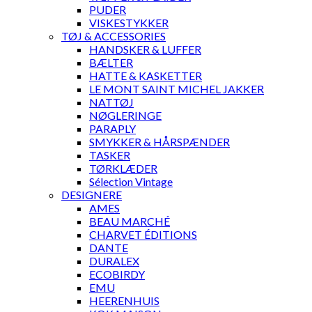
PUDER
VISKESTYKKER
TØJ & ACCESSORIES
HANDSKER & LUFFER
BÆLTER
HATTE & KASKETTER
LE MONT SAINT MICHEL JAKKER
NATTØJ
NØGLERINGE
PARAPLY
SMYKKER & HÅRSPÆNDER
TASKER
TØRKLÆDER
Sélection Vintage
DESIGNERE
AMES
BEAU MARCHÉ
CHARVET ÉDITIONS
DANTE
DURALEX
ECOBIRDY
EMU
HEERENHUIS