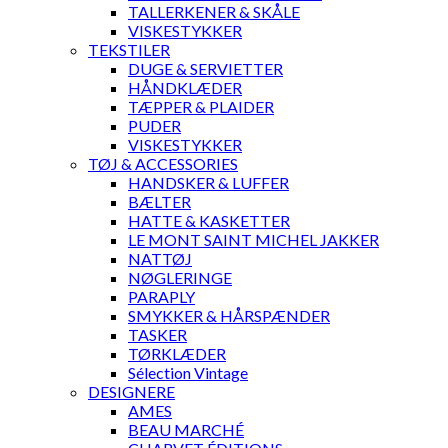
TALLERKENER & SKÅLE
VISKESTYKKER
TEKSTILER
DUGE & SERVIETTER
HÅNDKLÆDER
TÆPPER & PLAIDER
PUDER
VISKESTYKKER
TØJ & ACCESSORIES
HANDSKER & LUFFER
BÆLTER
HATTE & KASKETTER
LE MONT SAINT MICHEL JAKKER
NATTØJ
NØGLERINGE
PARAPLY
SMYKKER & HÅRSPÆNDER
TASKER
TØRKLÆDER
Sélection Vintage
DESIGNERE
AMES
BEAU MARCHÉ