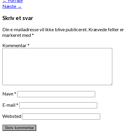
←
Forrige
Næste
→
Skriv et svar
Din e-mailadresse vil ikke blive publiceret.
Krævede felter er
markeret med
*
Kommentar
*
Navn
*
E-mail
*
Websted