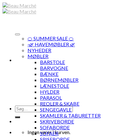
Skip
to
content
🍊 SUMMER SALE 🍊
·🌿 HAVEMØBLER 🌿
NYHEDER
MØBLER
BARSTOLE
BARVOGNE
BÆNKE
BØRNEMØBLER
LÆNESTOLE
HYLDER
PARASOL
REOLER & SKABE
Søg
SENGEGAVLE
efter:
SKAMLER & TABURETTER
SKRIVEBORDE
SOFABORDE
Ingen varer i kurven.
SOFAER
SPISEBORDE