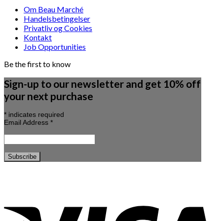
Om Beau Marché
Handelsbetingelser
Privatliv og Cookies
Kontakt
Job Opportunities
Be the first to know
Sign-up to our newsletter and get 10% off
your next purchase
*
indicates required
Email Address
*