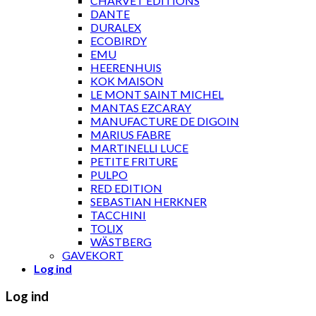
CHARVET ÉDITIONS
DANTE
DURALEX
ECOBIRDY
EMU
HEERENHUIS
KOK MAISON
LE MONT SAINT MICHEL
MANTAS EZCARAY
MANUFACTURE DE DIGOIN
MARIUS FABRE
MARTINELLI LUCE
PETITE FRITURE
PULPO
RED EDITION
SEBASTIAN HERKNER
TACCHINI
TOLIX
WÄSTBERG
GAVEKORT
Log ind
Log ind