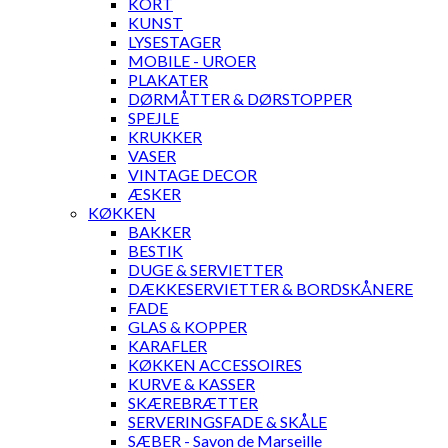
KORT
KUNST
LYSESTAGER
MOBILE - UROER
PLAKATER
DØRMÅTTER & DØRSTOPPER
SPEJLE
KRUKKER
VASER
VINTAGE DECOR
ÆSKER
KØKKEN
BAKKER
BESTIK
DUGE & SERVIETTER
DÆKKESERVIETTER & BORDSKÅNERE
FADE
GLAS & KOPPER
KARAFLER
KØKKEN ACCESSOIRES
KURVE & KASSER
SKÆREBRÆTTER
SERVERINGSFADE & SKÅLE
SÆBER - Savon de Marseille