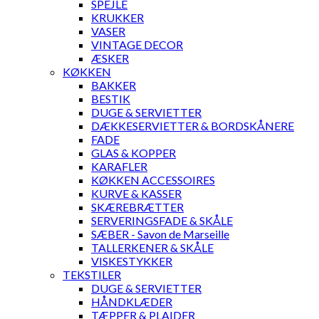
SPEJLE
KRUKKER
VASER
VINTAGE DECOR
ÆSKER
KØKKEN
BAKKER
BESTIK
DUGE & SERVIETTER
DÆKKESERVIETTER & BORDSKÅNERE
FADE
GLAS & KOPPER
KARAFLER
KØKKEN ACCESSOIRES
KURVE & KASSER
SKÆREBRÆTTER
SERVERINGSFADE & SKÅLE
SÆBER - Savon de Marseille
TALLERKENER & SKÅLE
VISKESTYKKER
TEKSTILER
DUGE & SERVIETTER
HÅNDKLÆDER
TÆPPER & PLAIDER