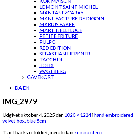
KOK MAISON
LE MONT SAINT MICHEL
MANTAS EZCARAY
MANUFACTURE DE DIGOIN
MARIUS FABRE
MARTINELLI LUCE
PETITE FRITURE
PULPO
RED EDITION
SEBASTIAN HERKNER
TACCHINI
TOLIX
WÄSTBERG
GAVEKORT
DA
EN
IMG_2979
Udgivet
oktober 4, 2025
den
1020 × 1224
i
hand embroidered
velvet box, blue 5cm
Trackbacks er lukket, men du kan
kommenterer
.