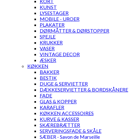
KORT
KUNST
LYSESTAGER
MOBILE - UROER
PLAKATER
DØRMÅTTER & DØRSTOPPER
SPEJLE
KRUKKER
VASER
VINTAGE DECOR
ÆSKER
KØKKEN
BAKKER
BESTIK
DUGE & SERVIETTER
DÆKKESERVIETTER & BORDSKÅNERE
FADE
GLAS & KOPPER
KARAFLER
KØKKEN ACCESSOIRES
KURVE & KASSER
SKÆREBRÆTTER
SERVERINGSFADE & SKÅLE
SÆBER - Savon de Marseille