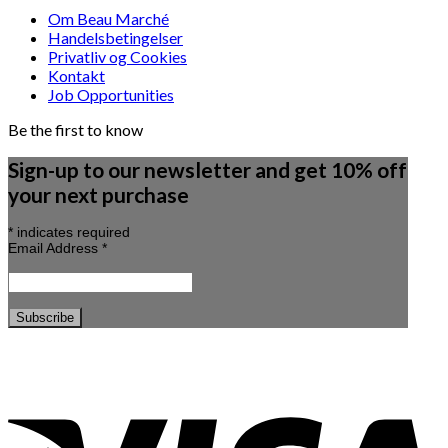
Om Beau Marché
Handelsbetingelser
Privatliv og Cookies
Kontakt
Job Opportunities
Be the first to know
Sign-up to our newsletter and get 10% off
your next purchase
*
indicates required
Email Address
*