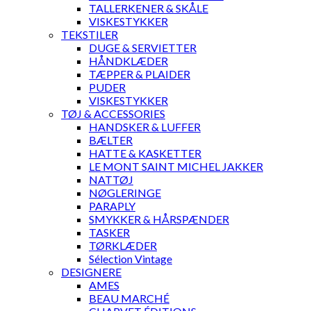
TALLERKENER & SKÅLE
VISKESTYKKER
TEKSTILER
DUGE & SERVIETTER
HÅNDKLÆDER
TÆPPER & PLAIDER
PUDER
VISKESTYKKER
TØJ & ACCESSORIES
HANDSKER & LUFFER
BÆLTER
HATTE & KASKETTER
LE MONT SAINT MICHEL JAKKER
NATTØJ
NØGLERINGE
PARAPLY
SMYKKER & HÅRSPÆNDER
TASKER
TØRKLÆDER
Sélection Vintage
DESIGNERE
AMES
BEAU MARCHÉ