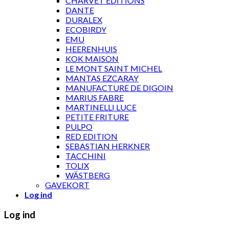
CHARVET ÉDITIONS
DANTE
DURALEX
ECOBIRDY
EMU
HEERENHUIS
KOK MAISON
LE MONT SAINT MICHEL
MANTAS EZCARAY
MANUFACTURE DE DIGOIN
MARIUS FABRE
MARTINELLI LUCE
PETITE FRITURE
PULPO
RED EDITION
SEBASTIAN HERKNER
TACCHINI
TOLIX
WÄSTBERG
GAVEKORT
Log ind
Log ind