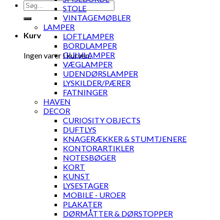
Søg
STOLE
efter:
VINTAGEMØBLER
LAMPER
Kurv
LOFTLAMPER
BORDLAMPER
GULVLAMPER
Ingen varer i kurven.
VÆGLAMPER
UDENDØRSLAMPER
LYSKILDER/PÆRER
FATNINGER
HAVEN
DECOR
CURIOSITY OBJECTS
DUFTLYS
KNAGERÆKKER & STUMTJENERE
KONTORARTIKLER
NOTESBØGER
KORT
KUNST
LYSESTAGER
MOBILE - UROER
PLAKATER
DØRMÅTTER & DØRSTOPPER