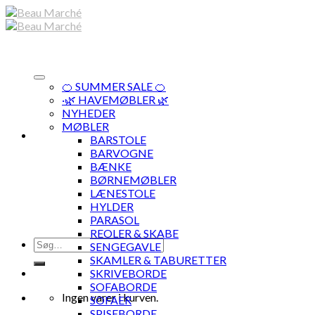
Skip
to
content
🍊 SUMMER SALE 🍊
·🌿 HAVEMØBLER 🌿
NYHEDER
MØBLER
BARSTOLE
BARVOGNE
BÆNKE
BØRNEMØBLER
LÆNESTOLE
HYLDER
PARASOL
REOLER & SKABE
Søg
SENGEGAVLE
efter:
SKAMLER & TABURETTER
SKRIVEBORDE
SOFABORDE
Ingen varer i kurven.
SOFAER
SPISEBORDE