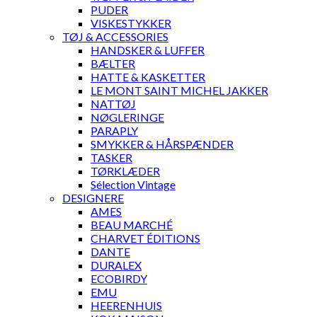
PUDER
VISKESTYKKER
TØJ & ACCESSORIES
HANDSKER & LUFFER
BÆLTER
HATTE & KASKETTER
LE MONT SAINT MICHEL JAKKER
NATTØJ
NØGLERINGE
PARAPLY
SMYKKER & HÅRSPÆNDER
TASKER
TØRKLÆDER
Sélection Vintage
DESIGNERE
AMES
BEAU MARCHÉ
CHARVET ÉDITIONS
DANTE
DURALEX
ECOBIRDY
EMU
HEERENHUIS