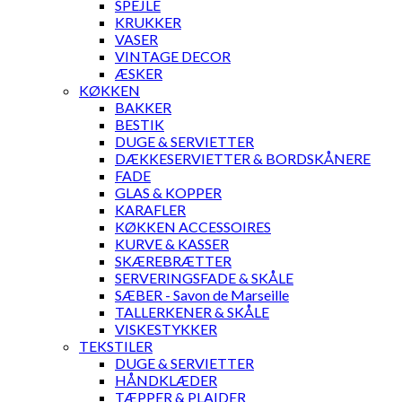
SPEJLE
KRUKKER
VASER
VINTAGE DECOR
ÆSKER
KØKKEN
BAKKER
BESTIK
DUGE & SERVIETTER
DÆKKESERVIETTER & BORDSKÅNERE
FADE
GLAS & KOPPER
KARAFLER
KØKKEN ACCESSOIRES
KURVE & KASSER
SKÆREBRÆTTER
SERVERINGSFADE & SKÅLE
SÆBER - Savon de Marseille
TALLERKENER & SKÅLE
VISKESTYKKER
TEKSTILER
DUGE & SERVIETTER
HÅNDKLÆDER
TÆPPER & PLAIDER