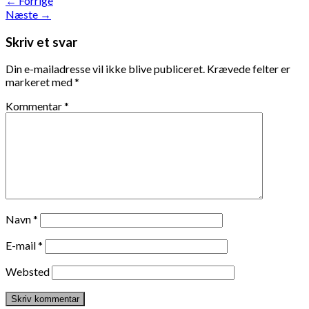
←
Forrige
Næste
→
Skriv et svar
Din e-mailadresse vil ikke blive publiceret.
Krævede felter er
markeret med
*
Kommentar
*
Navn
*
E-mail
*
Websted