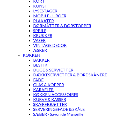
KORT
KUNST
LYSESTAGER
MOBILE - UROER
PLAKATER
DØRMÅTTER & DØRSTOPPER
SPEJLE
KRUKKER
VASER
VINTAGE DECOR
ÆSKER
KØKKEN
BAKKER
BESTIK
DUGE & SERVIETTER
DÆKKESERVIETTER & BORDSKÅNERE
FADE
GLAS & KOPPER
KARAFLER
KØKKEN ACCESSOIRES
KURVE & KASSER
SKÆREBRÆTTER
SERVERINGSFADE & SKÅLE
SÆBER - Savon de Marseille