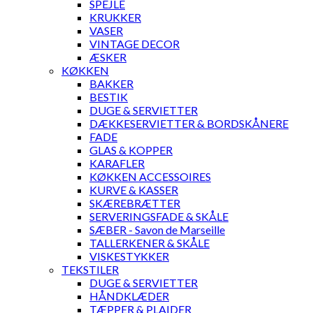
SPEJLE
KRUKKER
VASER
VINTAGE DECOR
ÆSKER
KØKKEN
BAKKER
BESTIK
DUGE & SERVIETTER
DÆKKESERVIETTER & BORDSKÅNERE
FADE
GLAS & KOPPER
KARAFLER
KØKKEN ACCESSOIRES
KURVE & KASSER
SKÆREBRÆTTER
SERVERINGSFADE & SKÅLE
SÆBER - Savon de Marseille
TALLERKENER & SKÅLE
VISKESTYKKER
TEKSTILER
DUGE & SERVIETTER
HÅNDKLÆDER
TÆPPER & PLAIDER