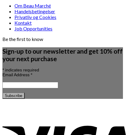
Om Beau Marché
Handelsbetingelser
Privatliv og Cookies
Kontakt
Job Opportunities
Be the first to know
Sign-up to our newsletter and get 10% off
your next purchase
*
indicates required
Email Address
*