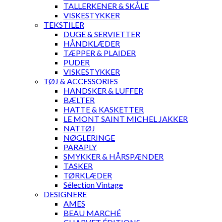
TALLERKENER & SKÅLE
VISKESTYKKER
TEKSTILER
DUGE & SERVIETTER
HÅNDKLÆDER
TÆPPER & PLAIDER
PUDER
VISKESTYKKER
TØJ & ACCESSORIES
HANDSKER & LUFFER
BÆLTER
HATTE & KASKETTER
LE MONT SAINT MICHEL JAKKER
NATTØJ
NØGLERINGE
PARAPLY
SMYKKER & HÅRSPÆNDER
TASKER
TØRKLÆDER
Sélection Vintage
DESIGNERE
AMES
BEAU MARCHÉ