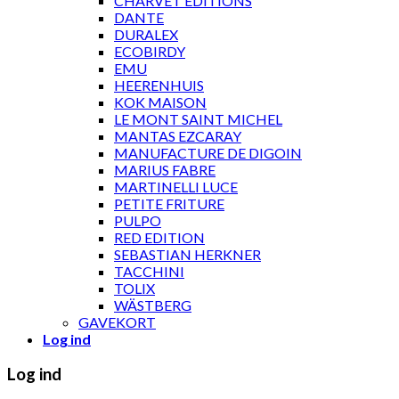
CHARVET ÉDITIONS
DANTE
DURALEX
ECOBIRDY
EMU
HEERENHUIS
KOK MAISON
LE MONT SAINT MICHEL
MANTAS EZCARAY
MANUFACTURE DE DIGOIN
MARIUS FABRE
MARTINELLI LUCE
PETITE FRITURE
PULPO
RED EDITION
SEBASTIAN HERKNER
TACCHINI
TOLIX
WÄSTBERG
GAVEKORT
Log ind
Log ind