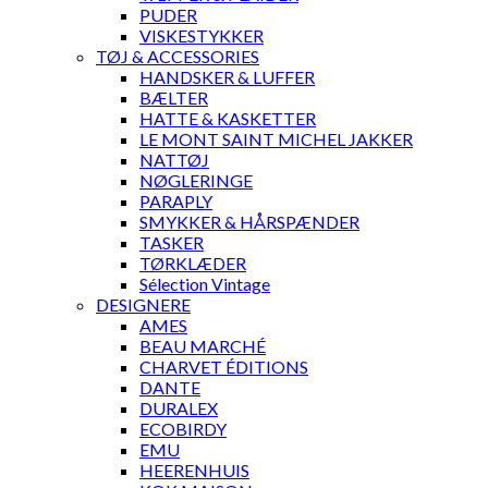
PUDER
VISKESTYKKER
TØJ & ACCESSORIES
HANDSKER & LUFFER
BÆLTER
HATTE & KASKETTER
LE MONT SAINT MICHEL JAKKER
NATTØJ
NØGLERINGE
PARAPLY
SMYKKER & HÅRSPÆNDER
TASKER
TØRKLÆDER
Sélection Vintage
DESIGNERE
AMES
BEAU MARCHÉ
CHARVET ÉDITIONS
DANTE
DURALEX
ECOBIRDY
EMU
HEERENHUIS