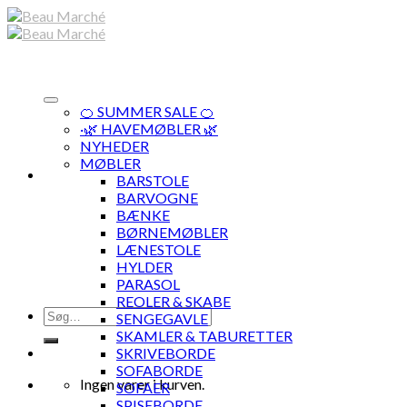
Skip
to
content
🍊 SUMMER SALE 🍊
·🌿 HAVEMØBLER 🌿
NYHEDER
MØBLER
BARSTOLE
BARVOGNE
BÆNKE
BØRNEMØBLER
LÆNESTOLE
HYLDER
PARASOL
REOLER & SKABE
Søg
SENGEGAVLE
efter:
SKAMLER & TABURETTER
SKRIVEBORDE
SOFABORDE
Ingen varer i kurven.
SOFAER
SPISEBORDE