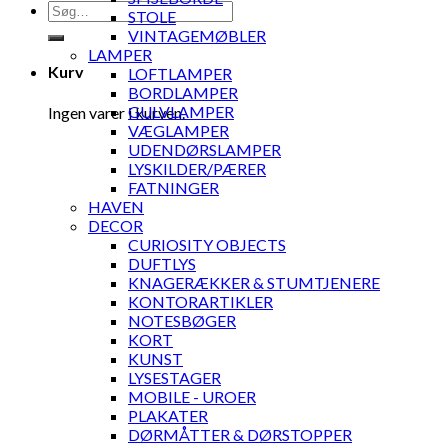
Søg
STOLE
efter:
VINTAGEMØBLER
LAMPER
Kurv
LOFTLAMPER
BORDLAMPER
GULVLAMPER
Ingen varer i kurven.
VÆGLAMPER
UDENDØRSLAMPER
LYSKILDER/PÆRER
FATNINGER
HAVEN
DECOR
CURIOSITY OBJECTS
DUFTLYS
KNAGERÆKKER & STUMTJENERE
KONTORARTIKLER
NOTESBØGER
KORT
KUNST
LYSESTAGER
MOBILE - UROER
PLAKATER
DØRMÅTTER & DØRSTOPPER