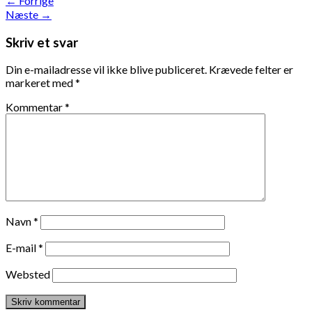
←
Forrige
Næste
→
Skriv et svar
Din e-mailadresse vil ikke blive publiceret.
Krævede felter er
markeret med
*
Kommentar
*
Navn
*
E-mail
*
Websted