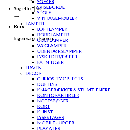
SOFAER
SPISEBORDE
Søg efter:
STOLE
VINTAGEMØBLER
LAMPER
Kurv
LOFTLAMPER
BORDLAMPER
Ingen varer i kurven.
GULVLAMPER
VÆGLAMPER
UDENDØRSLAMPER
LYSKILDER/PÆRER
FATNINGER
HAVEN
DECOR
CURIOSITY OBJECTS
DUFTLYS
KNAGERÆKKER & STUMTJENERE
KONTORARTIKLER
NOTESBØGER
KORT
KUNST
LYSESTAGER
MOBILE - UROER
PLAKATER