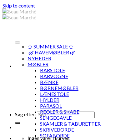
Skip to content
🍊 SUMMER SALE 🍊
·🌿 HAVEMØBLER 🌿
NYHEDER
MØBLER
BARSTOLE
BARVOGNE
BÆNKE
BØRNEMØBLER
LÆNESTOLE
HYLDER
PARASOL
REOLER & SKABE
Søg efter:
SENGEGAVLE
SKAMLER & TABURETTER
SKRIVEBORDE
SOFABORDE
Ingen varer i kurven.