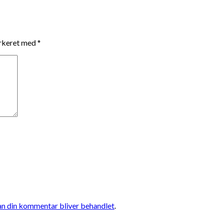
arkeret med
*
n din kommentar bliver behandlet
.