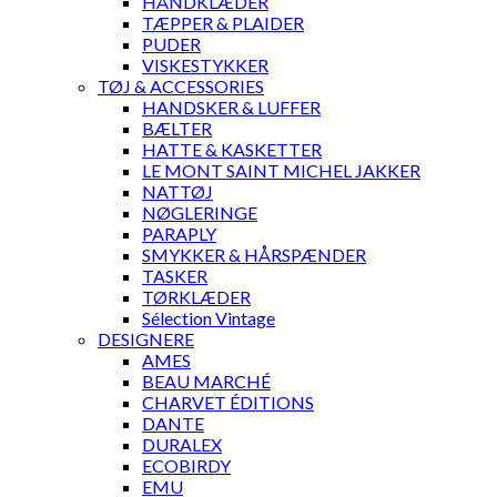
HÅNDKLÆDER
TÆPPER & PLAIDER
PUDER
VISKESTYKKER
TØJ & ACCESSORIES
HANDSKER & LUFFER
BÆLTER
HATTE & KASKETTER
LE MONT SAINT MICHEL JAKKER
NATTØJ
NØGLERINGE
PARAPLY
SMYKKER & HÅRSPÆNDER
TASKER
TØRKLÆDER
Sélection Vintage
DESIGNERE
AMES
BEAU MARCHÉ
CHARVET ÉDITIONS
DANTE
DURALEX
ECOBIRDY
EMU