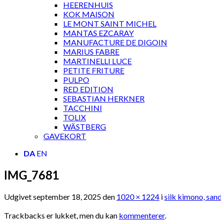
HEERENHUIS
KOK MAISON
LE MONT SAINT MICHEL
MANTAS EZCARAY
MANUFACTURE DE DIGOIN
MARIUS FABRE
MARTINELLI LUCE
PETITE FRITURE
PULPO
RED EDITION
SEBASTIAN HERKNER
TACCHINI
TOLIX
WÄSTBERG
GAVEKORT
DA
EN
IMG_7681
Udgivet
september 18, 2025
den
1020 × 1224
i
silk kimono, san
Trackbacks er lukket, men du kan
kommenterer
.