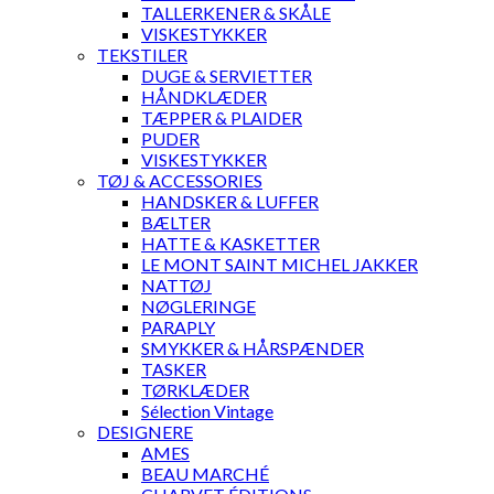
TALLERKENER & SKÅLE
VISKESTYKKER
TEKSTILER
DUGE & SERVIETTER
HÅNDKLÆDER
TÆPPER & PLAIDER
PUDER
VISKESTYKKER
TØJ & ACCESSORIES
HANDSKER & LUFFER
BÆLTER
HATTE & KASKETTER
LE MONT SAINT MICHEL JAKKER
NATTØJ
NØGLERINGE
PARAPLY
SMYKKER & HÅRSPÆNDER
TASKER
TØRKLÆDER
Sélection Vintage
DESIGNERE
AMES
BEAU MARCHÉ