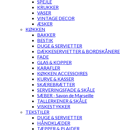
SPEJLE
KRUKKER
VASER
VINTAGE DECOR
ÆSKER
KØKKEN
BAKKER
BESTIK
DUGE & SERVIETTER
DÆKKESERVIETTER & BORDSKÅNERE
FADE
GLAS & KOPPER
KARAFLER
KØKKEN ACCESSOIRES
KURVE & KASSER
SKÆREBRÆTTER
SERVERINGSFADE & SKÅLE
SÆBER - Savon de Marseille
TALLERKENER & SKÅLE
VISKESTYKKER
TEKSTILER
DUGE & SERVIETTER
HÅNDKLÆDER
TÆPPER & PLAIDER