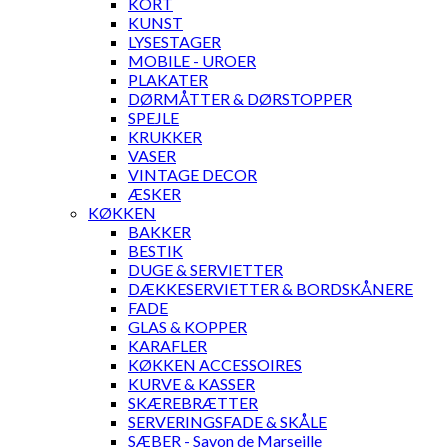
KORT
KUNST
LYSESTAGER
MOBILE - UROER
PLAKATER
DØRMÅTTER & DØRSTOPPER
SPEJLE
KRUKKER
VASER
VINTAGE DECOR
ÆSKER
KØKKEN
BAKKER
BESTIK
DUGE & SERVIETTER
DÆKKESERVIETTER & BORDSKÅNERE
FADE
GLAS & KOPPER
KARAFLER
KØKKEN ACCESSOIRES
KURVE & KASSER
SKÆREBRÆTTER
SERVERINGSFADE & SKÅLE
SÆBER - Savon de Marseille