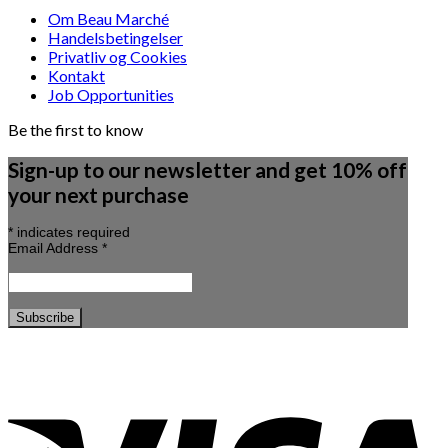
Om Beau Marché
Handelsbetingelser
Privatliv og Cookies
Kontakt
Job Opportunities
Be the first to know
Sign-up to our newsletter and get 10% off
your next purchase
*
indicates required
Email Address
*