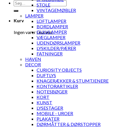
Søg
STOLE
efter:
VINTAGEMØBLER
LAMPER
Kurv
LOFTLAMPER
BORDLAMPER
GULVLAMPER
Ingen varer i kurven.
VÆGLAMPER
UDENDØRSLAMPER
LYSKILDER/PÆRER
FATNINGER
HAVEN
DECOR
CURIOSITY OBJECTS
DUFTLYS
KNAGERÆKKER & STUMTJENERE
KONTORARTIKLER
NOTESBØGER
KORT
KUNST
LYSESTAGER
MOBILE - UROER
PLAKATER
DØRMÅTTER & DØRSTOPPER