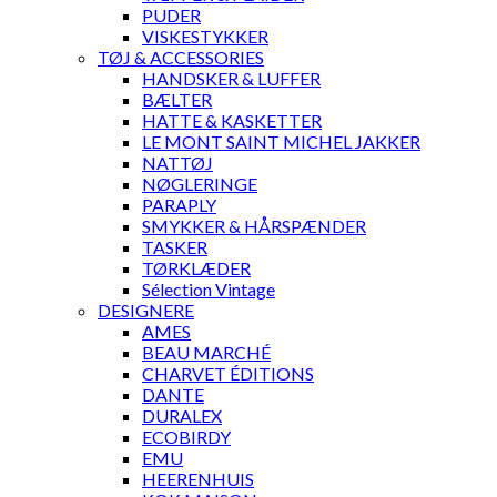
PUDER
VISKESTYKKER
TØJ & ACCESSORIES
HANDSKER & LUFFER
BÆLTER
HATTE & KASKETTER
LE MONT SAINT MICHEL JAKKER
NATTØJ
NØGLERINGE
PARAPLY
SMYKKER & HÅRSPÆNDER
TASKER
TØRKLÆDER
Sélection Vintage
DESIGNERE
AMES
BEAU MARCHÉ
CHARVET ÉDITIONS
DANTE
DURALEX
ECOBIRDY
EMU
HEERENHUIS