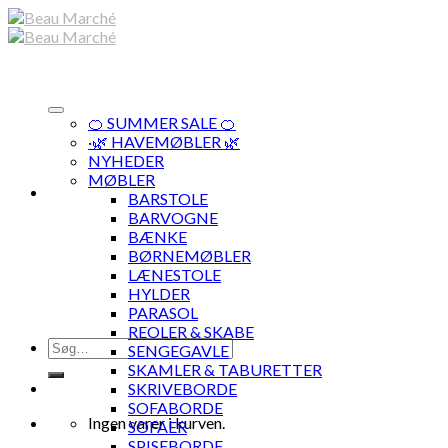
Skip
to
content
🍊 SUMMER SALE 🍊
·🌿 HAVEMØBLER 🌿
NYHEDER
MØBLER
BARSTOLE
BARVOGNE
BÆNKE
BØRNEMØBLER
LÆNESTOLE
HYLDER
PARASOL
REOLER & SKABE
Søg
SENGEGAVLE
efter:
SKAMLER & TABURETTER
SKRIVEBORDE
SOFABORDE
Ingen varer i kurven.
SOFAER
SPISEBORDE