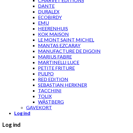
CHARVET ÉDITIONS
DANTE
DURALEX
ECOBIRDY
EMU
HEERENHUIS
KOK MAISON
LE MONT SAINT MICHEL
MANTAS EZCARAY
MANUFACTURE DE DIGOIN
MARIUS FABRE
MARTINELLI LUCE
PETITE FRITURE
PULPO
RED EDITION
SEBASTIAN HERKNER
TACCHINI
TOLIX
WÄSTBERG
GAVEKORT
Log ind
Log ind