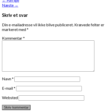
←
Forrige
Næste
→
Skriv et svar
Din e-mailadresse vil ikke blive publiceret.
Krævede felter er
markeret med
*
Kommentar
*
Navn
*
E-mail
*
Websted