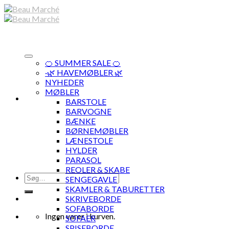
Skip
to
content
🍊 SUMMER SALE 🍊
·🌿 HAVEMØBLER 🌿
NYHEDER
MØBLER
BARSTOLE
BARVOGNE
BÆNKE
BØRNEMØBLER
LÆNESTOLE
HYLDER
PARASOL
REOLER & SKABE
Søg
SENGEGAVLE
efter:
SKAMLER & TABURETTER
SKRIVEBORDE
SOFABORDE
Ingen varer i kurven.
SOFAER
SPISEBORDE