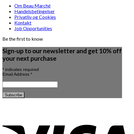
Om Beau Marché
Handelsbetingelser
Privatliv og Cookies
Kontakt
Job Opportunities
Be the first to know
Sign-up to our newsletter and get 10% off
your next purchase
*
indicates required
Email Address
*