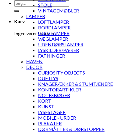
Søg
STOLE
efter:
VINTAGEMØBLER
LAMPER
Kurv
LOFTLAMPER
BORDLAMPER
GULVLAMPER
Ingen varer i kurven.
VÆGLAMPER
UDENDØRSLAMPER
LYSKILDER/PÆRER
FATNINGER
HAVEN
DECOR
CURIOSITY OBJECTS
DUFTLYS
KNAGERÆKKER & STUMTJENERE
KONTORARTIKLER
NOTESBØGER
KORT
KUNST
LYSESTAGER
MOBILE - UROER
PLAKATER
DØRMÅTTER & DØRSTOPPER