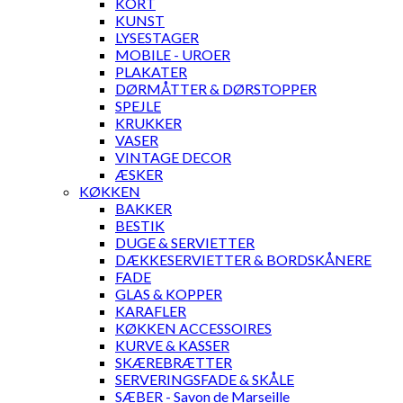
KORT
KUNST
LYSESTAGER
MOBILE - UROER
PLAKATER
DØRMÅTTER & DØRSTOPPER
SPEJLE
KRUKKER
VASER
VINTAGE DECOR
ÆSKER
KØKKEN
BAKKER
BESTIK
DUGE & SERVIETTER
DÆKKESERVIETTER & BORDSKÅNERE
FADE
GLAS & KOPPER
KARAFLER
KØKKEN ACCESSOIRES
KURVE & KASSER
SKÆREBRÆTTER
SERVERINGSFADE & SKÅLE
SÆBER - Savon de Marseille