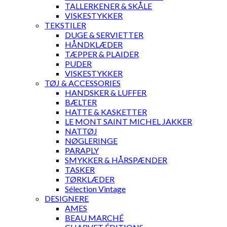
TALLERKENER & SKÅLE
VISKESTYKKER
TEKSTILER
DUGE & SERVIETTER
HÅNDKLÆDER
TÆPPER & PLAIDER
PUDER
VISKESTYKKER
TØJ & ACCESSORIES
HANDSKER & LUFFER
BÆLTER
HATTE & KASKETTER
LE MONT SAINT MICHEL JAKKER
NATTØJ
NØGLERINGE
PARAPLY
SMYKKER & HÅRSPÆNDER
TASKER
TØRKLÆDER
Sélection Vintage
DESIGNERE
AMES
BEAU MARCHÉ