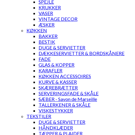
SPEJLE
KRUKKER
VASER
VINTAGE DECOR
ÆSKER
KØKKEN
BAKKER
BESTIK
DUGE & SERVIETTER
DÆKKESERVIETTER & BORDSKÅNERE
FADE
GLAS & KOPPER
KARAFLER
KØKKEN ACCESSOIRES
KURVE & KASSER
SKÆREBRÆTTER
SERVERINGSFADE & SKÅLE
SÆBER - Savon de Marseille
TALLERKENER & SKÅLE
VISKESTYKKER
TEKSTILER
DUGE & SERVIETTER
HÅNDKLÆDER
TÆPPER & PLAIDER