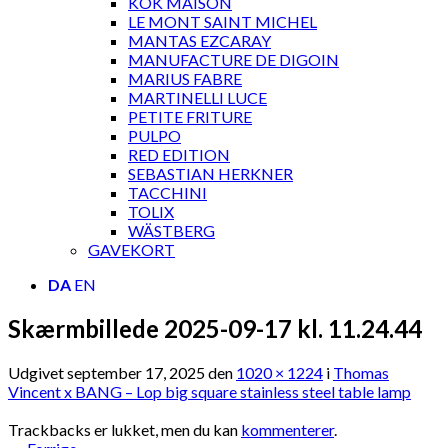
KOK MAISON
LE MONT SAINT MICHEL
MANTAS EZCARAY
MANUFACTURE DE DIGOIN
MARIUS FABRE
MARTINELLI LUCE
PETITE FRITURE
PULPO
RED EDITION
SEBASTIAN HERKNER
TACCHINI
TOLIX
WÄSTBERG
GAVEKORT
DA
EN
Skærmbillede 2025-09-17 kl. 11.24.44
Udgivet
september 17, 2025
den
1020 × 1224
i
Thomas
Vincent x BANG – Lop big square stainless steel table lamp
Trackbacks er lukket, men du kan
kommenterer
.