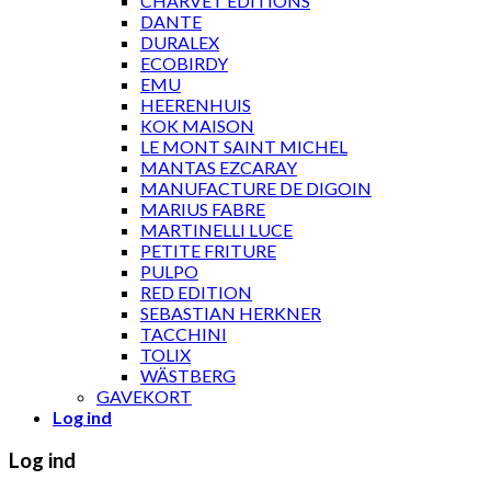
CHARVET ÉDITIONS
DANTE
DURALEX
ECOBIRDY
EMU
HEERENHUIS
KOK MAISON
LE MONT SAINT MICHEL
MANTAS EZCARAY
MANUFACTURE DE DIGOIN
MARIUS FABRE
MARTINELLI LUCE
PETITE FRITURE
PULPO
RED EDITION
SEBASTIAN HERKNER
TACCHINI
TOLIX
WÄSTBERG
GAVEKORT
Log ind
Log ind