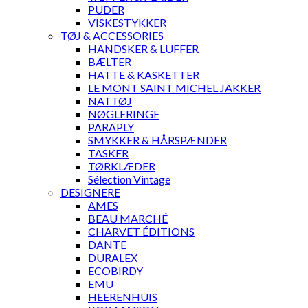
PUDER
VISKESTYKKER
TØJ & ACCESSORIES
HANDSKER & LUFFER
BÆLTER
HATTE & KASKETTER
LE MONT SAINT MICHEL JAKKER
NATTØJ
NØGLERINGE
PARAPLY
SMYKKER & HÅRSPÆNDER
TASKER
TØRKLÆDER
Sélection Vintage
DESIGNERE
AMES
BEAU MARCHÉ
CHARVET ÉDITIONS
DANTE
DURALEX
ECOBIRDY
EMU
HEERENHUIS