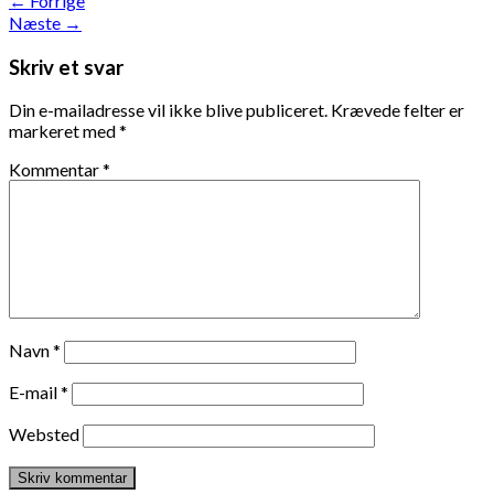
←
Forrige
Næste
→
Skriv et svar
Din e-mailadresse vil ikke blive publiceret.
Krævede felter er
markeret med
*
Kommentar
*
Navn
*
E-mail
*
Websted