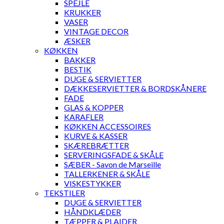
SPEJLE
KRUKKER
VASER
VINTAGE DECOR
ÆSKER
KØKKEN
BAKKER
BESTIK
DUGE & SERVIETTER
DÆKKESERVIETTER & BORDSKÅNERE
FADE
GLAS & KOPPER
KARAFLER
KØKKEN ACCESSOIRES
KURVE & KASSER
SKÆREBRÆTTER
SERVERINGSFADE & SKÅLE
SÆBER - Savon de Marseille
TALLERKENER & SKÅLE
VISKESTYKKER
TEKSTILER
DUGE & SERVIETTER
HÅNDKLÆDER
TÆPPER & PLAIDER