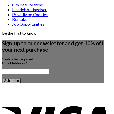
Om Beau Marché
Handelsbetingelser
Privatliv og Cookies
Kontakt
Job Opportunities
Be the first to know
Sign-up to our newsletter and get 10% off
your next purchase
*
indicates required
Email Address
*