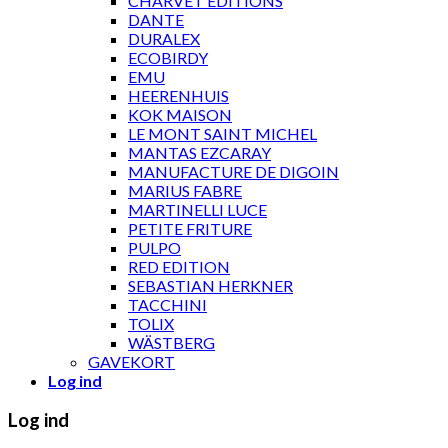
CHARVET ÉDITIONS
DANTE
DURALEX
ECOBIRDY
EMU
HEERENHUIS
KOK MAISON
LE MONT SAINT MICHEL
MANTAS EZCARAY
MANUFACTURE DE DIGOIN
MARIUS FABRE
MARTINELLI LUCE
PETITE FRITURE
PULPO
RED EDITION
SEBASTIAN HERKNER
TACCHINI
TOLIX
WÄSTBERG
GAVEKORT
Log ind
Log ind