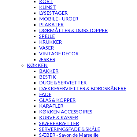
KORT
KUNST
LYSESTAGER
MOBILE - UROER
PLAKATER
DØRMÅTTER & DØRSTOPPER
SPEJLE
KRUKKER
VASER
VINTAGE DECOR
ÆSKER
KØKKEN
BAKKER
BESTIK
DUGE & SERVIETTER
DÆKKESERVIETTER & BORDSKÅNERE
FADE
GLAS & KOPPER
KARAFLER
KØKKEN ACCESSOIRES
KURVE & KASSER
SKÆREBRÆTTER
SERVERINGSFADE & SKÅLE
SÆBER - Savon de Marseille