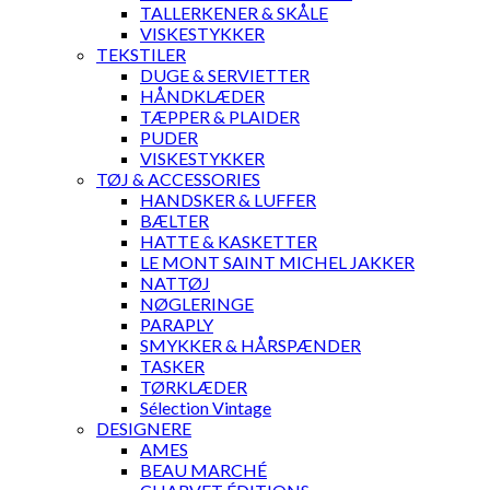
TALLERKENER & SKÅLE
VISKESTYKKER
TEKSTILER
DUGE & SERVIETTER
HÅNDKLÆDER
TÆPPER & PLAIDER
PUDER
VISKESTYKKER
TØJ & ACCESSORIES
HANDSKER & LUFFER
BÆLTER
HATTE & KASKETTER
LE MONT SAINT MICHEL JAKKER
NATTØJ
NØGLERINGE
PARAPLY
SMYKKER & HÅRSPÆNDER
TASKER
TØRKLÆDER
Sélection Vintage
DESIGNERE
AMES
BEAU MARCHÉ