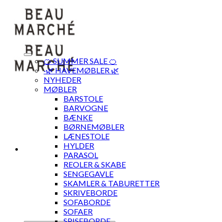
Skip
to
content
🍊 SUMMER SALE 🍊
·🌿 HAVEMØBLER 🌿
NYHEDER
MØBLER
BARSTOLE
BARVOGNE
BÆNKE
BØRNEMØBLER
LÆNESTOLE
HYLDER
PARASOL
REOLER & SKABE
SENGEGAVLE
SKAMLER & TABURETTER
SKRIVEBORDE
SOFABORDE
SOFAER
SPISEBORDE