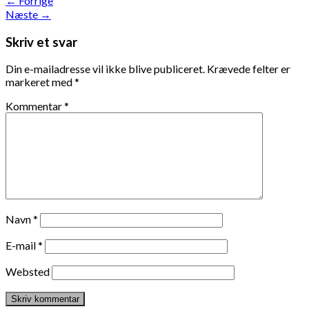
←
Forrige
Næste
→
Skriv et svar
Din e-mailadresse vil ikke blive publiceret.
Krævede felter er
markeret med
*
Kommentar
*
Navn
*
E-mail
*
Websted