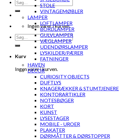
Søg
STOLE
efter:
VINTAGEMØBLER
LAMPER
LOFTLAMPER
Ingen varer i kurven.
BORDLAMPER
GULVLAMPER
Søg
VÆGLAMPER
efter:
UDENDØRSLAMPER
LYSKILDER/PÆRER
Kurv
FATNINGER
HAVEN
Ingen varer i kurven.
DECOR
CURIOSITY OBJECTS
DUFTLYS
KNAGERÆKKER & STUMTJENERE
KONTORARTIKLER
NOTESBØGER
KORT
KUNST
LYSESTAGER
MOBILE - UROER
PLAKATER
DØRMÅTTER & DØRSTOPPER