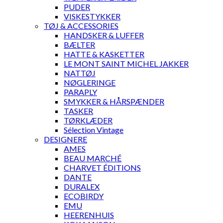
PUDER
VISKESTYKKER
TØJ & ACCESSORIES
HANDSKER & LUFFER
BÆLTER
HATTE & KASKETTER
LE MONT SAINT MICHEL JAKKER
NATTØJ
NØGLERINGE
PARAPLY
SMYKKER & HÅRSPÆNDER
TASKER
TØRKLÆDER
Sélection Vintage
DESIGNERE
AMES
BEAU MARCHÉ
CHARVET ÉDITIONS
DANTE
DURALEX
ECOBIRDY
EMU
HEERENHUIS