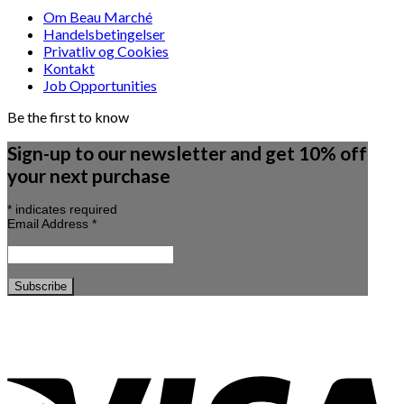
Om Beau Marché
Handelsbetingelser
Privatliv og Cookies
Kontakt
Job Opportunities
Be the first to know
Sign-up to our newsletter and get 10% off
your next purchase
*
indicates required
Email Address
*