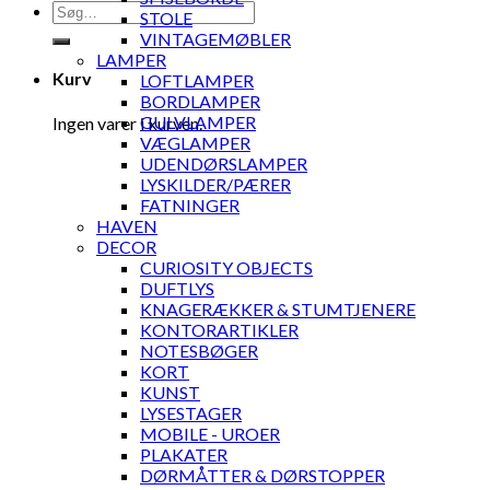
Søg
STOLE
efter:
VINTAGEMØBLER
LAMPER
Kurv
LOFTLAMPER
BORDLAMPER
GULVLAMPER
Ingen varer i kurven.
VÆGLAMPER
UDENDØRSLAMPER
LYSKILDER/PÆRER
FATNINGER
HAVEN
DECOR
CURIOSITY OBJECTS
DUFTLYS
KNAGERÆKKER & STUMTJENERE
KONTORARTIKLER
NOTESBØGER
KORT
KUNST
LYSESTAGER
MOBILE - UROER
PLAKATER
DØRMÅTTER & DØRSTOPPER