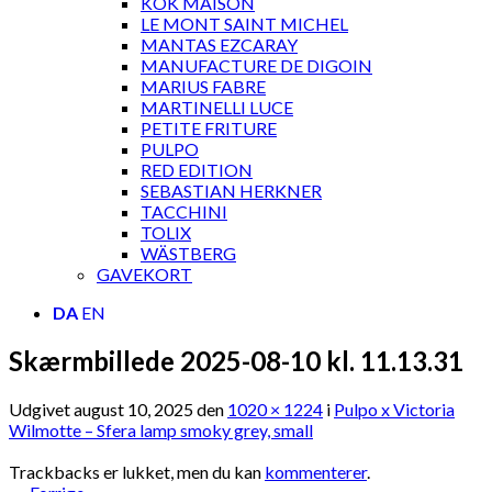
KOK MAISON
LE MONT SAINT MICHEL
MANTAS EZCARAY
MANUFACTURE DE DIGOIN
MARIUS FABRE
MARTINELLI LUCE
PETITE FRITURE
PULPO
RED EDITION
SEBASTIAN HERKNER
TACCHINI
TOLIX
WÄSTBERG
GAVEKORT
DA
EN
Skærmbillede 2025-08-10 kl. 11.13.31
Udgivet
august 10, 2025
den
1020 × 1224
i
Pulpo x Victoria
Wilmotte – Sfera lamp smoky grey, small
Trackbacks er lukket, men du kan
kommenterer
.