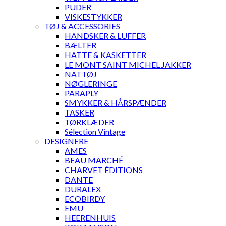
PUDER
VISKESTYKKER
TØJ & ACCESSORIES
HANDSKER & LUFFER
BÆLTER
HATTE & KASKETTER
LE MONT SAINT MICHEL JAKKER
NATTØJ
NØGLERINGE
PARAPLY
SMYKKER & HÅRSPÆNDER
TASKER
TØRKLÆDER
Sélection Vintage
DESIGNERE
AMES
BEAU MARCHÉ
CHARVET ÉDITIONS
DANTE
DURALEX
ECOBIRDY
EMU
HEERENHUIS