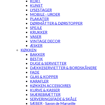
KORT
KUNST
LYSESTAGER
MOBILE - UROER
PLAKATER
DØRMÅTTER & DØRSTOPPER
SPEJLE
KRUKKER
VASER
VINTAGE DECOR
ÆSKER
KØKKEN
BAKKER
BESTIK
DUGE & SERVIETTER
DÆKKESERVIETTER & BORDSKÅNERE
FADE
GLAS & KOPPER
KARAFLER
KØKKEN ACCESSOIRES
KURVE & KASSER
SKÆREBRÆTTER
SERVERINGSFADE & SKÅLE
SÆBER - Savon de Marseille