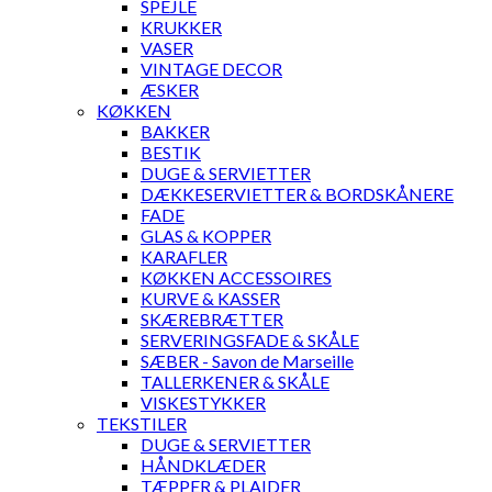
SPEJLE
KRUKKER
VASER
VINTAGE DECOR
ÆSKER
KØKKEN
BAKKER
BESTIK
DUGE & SERVIETTER
DÆKKESERVIETTER & BORDSKÅNERE
FADE
GLAS & KOPPER
KARAFLER
KØKKEN ACCESSOIRES
KURVE & KASSER
SKÆREBRÆTTER
SERVERINGSFADE & SKÅLE
SÆBER - Savon de Marseille
TALLERKENER & SKÅLE
VISKESTYKKER
TEKSTILER
DUGE & SERVIETTER
HÅNDKLÆDER
TÆPPER & PLAIDER