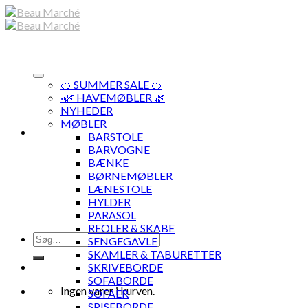
Skip
to
content
🍊 SUMMER SALE 🍊
·🌿 HAVEMØBLER 🌿
NYHEDER
MØBLER
BARSTOLE
BARVOGNE
BÆNKE
BØRNEMØBLER
LÆNESTOLE
HYLDER
PARASOL
REOLER & SKABE
Søg
SENGEGAVLE
efter:
SKAMLER & TABURETTER
SKRIVEBORDE
SOFABORDE
Ingen varer i kurven.
SOFAER
SPISEBORDE