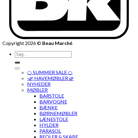
Copyright 2026 ©
Beau Marché
Søg
efter:
🍊 SUMMER SALE 🍊
·🌿 HAVEMØBLER 🌿
NYHEDER
MØBLER
BARSTOLE
BARVOGNE
BÆNKE
BØRNEMØBLER
LÆNESTOLE
HYLDER
PARASOL
REOLER & SKABE