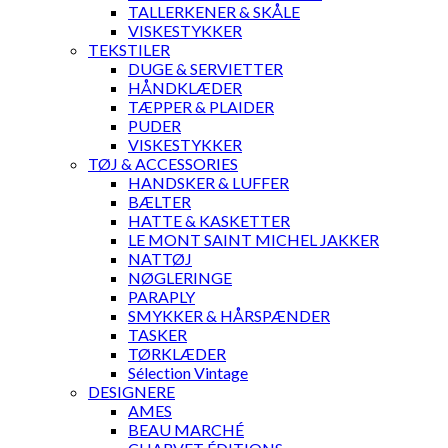
TALLERKENER & SKÅLE
VISKESTYKKER
TEKSTILER
DUGE & SERVIETTER
HÅNDKLÆDER
TÆPPER & PLAIDER
PUDER
VISKESTYKKER
TØJ & ACCESSORIES
HANDSKER & LUFFER
BÆLTER
HATTE & KASKETTER
LE MONT SAINT MICHEL JAKKER
NATTØJ
NØGLERINGE
PARAPLY
SMYKKER & HÅRSPÆNDER
TASKER
TØRKLÆDER
Sélection Vintage
DESIGNERE
AMES
BEAU MARCHÉ