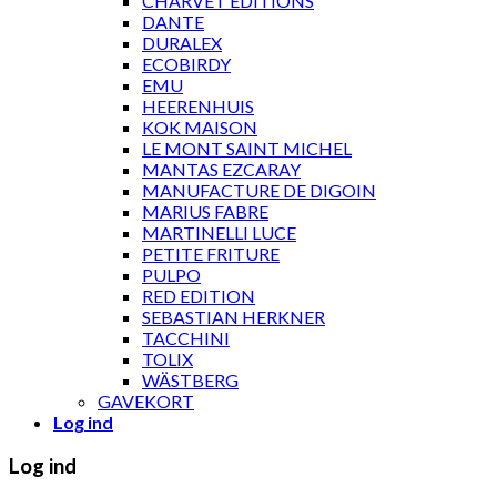
CHARVET ÉDITIONS
DANTE
DURALEX
ECOBIRDY
EMU
HEERENHUIS
KOK MAISON
LE MONT SAINT MICHEL
MANTAS EZCARAY
MANUFACTURE DE DIGOIN
MARIUS FABRE
MARTINELLI LUCE
PETITE FRITURE
PULPO
RED EDITION
SEBASTIAN HERKNER
TACCHINI
TOLIX
WÄSTBERG
GAVEKORT
Log ind
Log ind