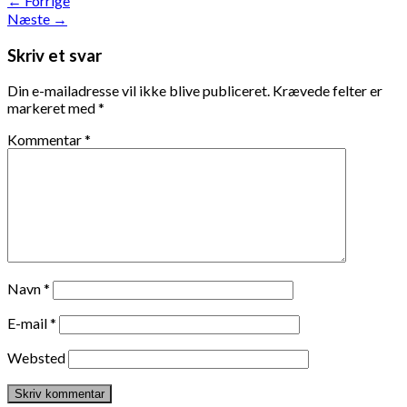
←
Forrige
Næste
→
Skriv et svar
Din e-mailadresse vil ikke blive publiceret.
Krævede felter er
markeret med
*
Kommentar
*
Navn
*
E-mail
*
Websted