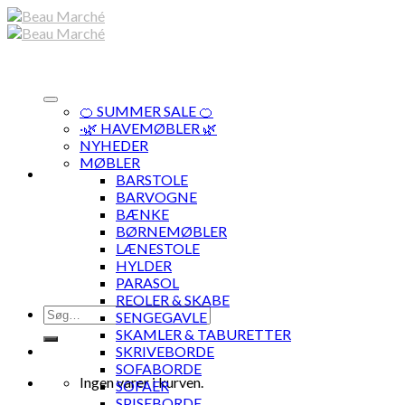
Skip
to
content
🍊 SUMMER SALE 🍊
·🌿 HAVEMØBLER 🌿
NYHEDER
MØBLER
BARSTOLE
BARVOGNE
BÆNKE
BØRNEMØBLER
LÆNESTOLE
HYLDER
PARASOL
REOLER & SKABE
Søg
SENGEGAVLE
efter:
SKAMLER & TABURETTER
SKRIVEBORDE
SOFABORDE
Ingen varer i kurven.
SOFAER
SPISEBORDE