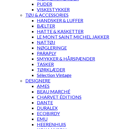
PUDER
VISKESTYKKER
TØJ & ACCESSORIES
HANDSKER & LUFFER
BÆLTER
HATTE & KASKETTER
LE MONT SAINT MICHEL JAKKER
NATTØJ
NØGLERINGE
PARAPLY
SMYKKER & HÅRSPÆNDER
TASKER
TØRKLÆDER
Sélection Vintage
DESIGNERE
AMES
BEAU MARCHÉ
CHARVET ÉDITIONS
DANTE
DURALEX
ECOBIRDY
EMU
HEERENHUIS