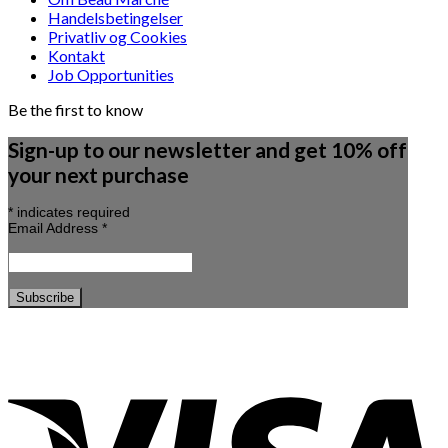
Handelsbetingelser
Privatliv og Cookies
Kontakt
Job Opportunities
Be the first to know
Sign-up to our newsletter and get 10% off
your next purchase
*
indicates required
Email Address
*