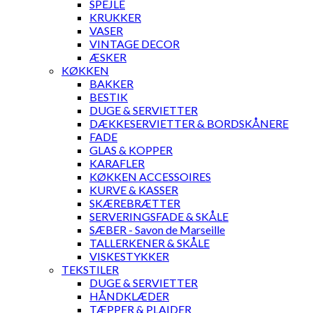
SPEJLE
KRUKKER
VASER
VINTAGE DECOR
ÆSKER
KØKKEN
BAKKER
BESTIK
DUGE & SERVIETTER
DÆKKESERVIETTER & BORDSKÅNERE
FADE
GLAS & KOPPER
KARAFLER
KØKKEN ACCESSOIRES
KURVE & KASSER
SKÆREBRÆTTER
SERVERINGSFADE & SKÅLE
SÆBER - Savon de Marseille
TALLERKENER & SKÅLE
VISKESTYKKER
TEKSTILER
DUGE & SERVIETTER
HÅNDKLÆDER
TÆPPER & PLAIDER