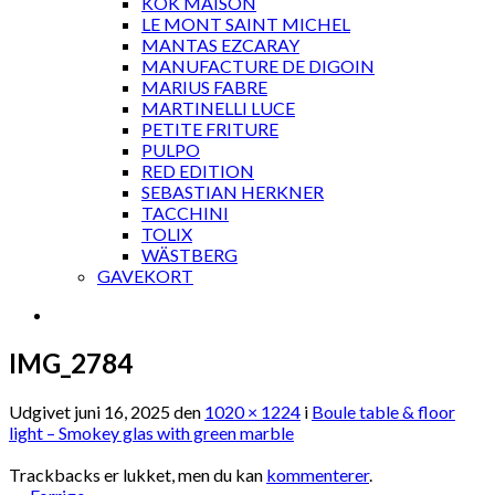
KOK MAISON
LE MONT SAINT MICHEL
MANTAS EZCARAY
MANUFACTURE DE DIGOIN
MARIUS FABRE
MARTINELLI LUCE
PETITE FRITURE
PULPO
RED EDITION
SEBASTIAN HERKNER
TACCHINI
TOLIX
WÄSTBERG
GAVEKORT
IMG_2784
Udgivet
juni 16, 2025
den
1020 × 1224
i
Boule table & floor
light – Smokey glas with green marble
Trackbacks er lukket, men du kan
kommenterer
.