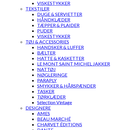
VISKESTYKKER
TEKSTILER
DUGE & SERVIETTER
HÅNDKLÆDER
TÆPPER & PLAIDER
PUDER
VISKESTYKKER
TØJ & ACCESSORIES
HANDSKER & LUFFER
BÆLTER
HATTE & KASKETTER
LE MONT SAINT MICHEL JAKKER
NATTØJ
NØGLERINGE
PARAPLY
SMYKKER & HÅRSPÆNDER
TASKER
TØRKLÆDER
Sélection Vintage
DESIGNERE
AMES
BEAU MARCHÉ
CHARVET ÉDITIONS
DANTE