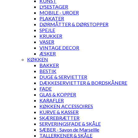
KUNST
LYSESTAGER
MOBILE - UROER
PLAKATER
DØRMÅTTER & DØRSTOPPER
SPEJLE
KRUKKER
VASER
VINTAGE DECOR
ÆSKER
KØKKEN
BAKKER
BESTIK
DUGE & SERVIETTER
DÆKKESERVIETTER & BORDSKÅNERE
FADE
GLAS & KOPPER
KARAFLER
KØKKEN ACCESSOIRES
KURVE & KASSER
SKÆREBRÆTTER
SERVERINGSFADE & SKÅLE
SÆBER - Savon de Marseille
TALLERKENER & SKÅLE