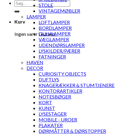
Søg
STOLE
efter:
VINTAGEMØBLER
LAMPER
Kurv
LOFTLAMPER
BORDLAMPER
GULVLAMPER
Ingen varer i kurven.
VÆGLAMPER
UDENDØRSLAMPER
LYSKILDER/PÆRER
FATNINGER
HAVEN
DECOR
CURIOSITY OBJECTS
DUFTLYS
KNAGERÆKKER & STUMTJENERE
KONTORARTIKLER
NOTESBØGER
KORT
KUNST
LYSESTAGER
MOBILE - UROER
PLAKATER
DØRMÅTTER & DØRSTOPPER