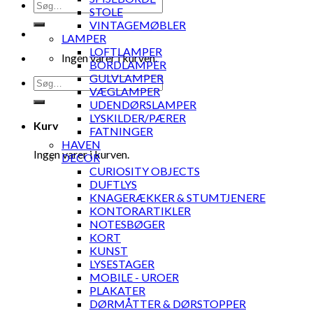
Søg
STOLE
efter:
VINTAGEMØBLER
LAMPER
LOFTLAMPER
Ingen varer i kurven.
BORDLAMPER
GULVLAMPER
Søg
VÆGLAMPER
efter:
UDENDØRSLAMPER
LYSKILDER/PÆRER
Kurv
FATNINGER
HAVEN
Ingen varer i kurven.
DECOR
CURIOSITY OBJECTS
DUFTLYS
KNAGERÆKKER & STUMTJENERE
KONTORARTIKLER
NOTESBØGER
KORT
KUNST
LYSESTAGER
MOBILE - UROER
PLAKATER
DØRMÅTTER & DØRSTOPPER