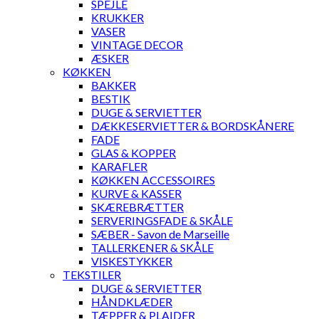
SPEJLE
KRUKKER
VASER
VINTAGE DECOR
ÆSKER
KØKKEN
BAKKER
BESTIK
DUGE & SERVIETTER
DÆKKESERVIETTER & BORDSKÅNERE
FADE
GLAS & KOPPER
KARAFLER
KØKKEN ACCESSOIRES
KURVE & KASSER
SKÆREBRÆTTER
SERVERINGSFADE & SKÅLE
SÆBER - Savon de Marseille
TALLERKENER & SKÅLE
VISKESTYKKER
TEKSTILER
DUGE & SERVIETTER
HÅNDKLÆDER
TÆPPER & PLAIDER