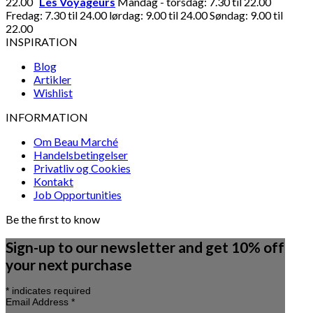
22.00
Les Voyageurs
Mandag - torsdag: 7.30 til 22.00
Fredag: 7.30 til 24.00 lørdag: 9.00 til 24.00 Søndag: 9.00 til
22.00
INSPIRATION
Blog
Artikler
Wishlist
INFORMATION
Om Beau Marché
Handelsbetingelser
Privatliv og Cookies
Kontakt
Job Opportunities
Be the first to know
Sign-up to our newsletter and get 10% off
your next purchase
*
indicates required
Email Address
*