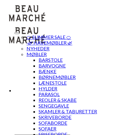
Skip
to
content
🍊 SUMMER SALE 🍊
·🌿 HAVEMØBLER 🌿
NYHEDER
MØBLER
BARSTOLE
BARVOGNE
BÆNKE
BØRNEMØBLER
LÆNESTOLE
HYLDER
PARASOL
REOLER & SKABE
SENGEGAVLE
SKAMLER & TABURETTER
SKRIVEBORDE
SOFABORDE
SOFAER
SPISEBORDE