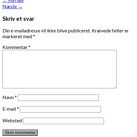
←
Forrige
Næste
→
Skriv et svar
Din e-mailadresse vil ikke blive publiceret.
Krævede felter er
markeret med
*
Kommentar
*
Navn
*
E-mail
*
Websted