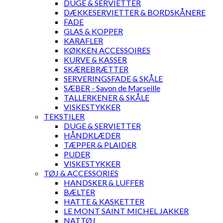
DUGE & SERVIETTER
DÆKKESERVIETTER & BORDSKÅNERE
FADE
GLAS & KOPPER
KARAFLER
KØKKEN ACCESSOIRES
KURVE & KASSER
SKÆREBRÆTTER
SERVERINGSFADE & SKÅLE
SÆBER - Savon de Marseille
TALLERKENER & SKÅLE
VISKESTYKKER
TEKSTILER
DUGE & SERVIETTER
HÅNDKLÆDER
TÆPPER & PLAIDER
PUDER
VISKESTYKKER
TØJ & ACCESSORIES
HANDSKER & LUFFER
BÆLTER
HATTE & KASKETTER
LE MONT SAINT MICHEL JAKKER
NATTØJ