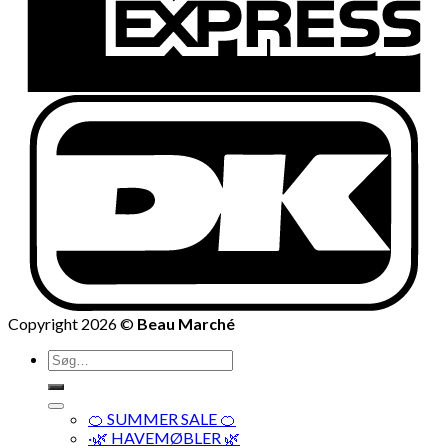
Copyright 2026 ©
Beau Marché
Søg
efter:
🍊 SUMMER SALE 🍊
·🌿 HAVEMØBLER 🌿