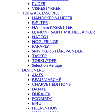
PUDER
VISKESTYKKER
TØJ & ACCESSORIES
HANDSKER & LUFFER
BÆLTER
HATTE & KASKETTER
LE MONT SAINT MICHEL JAKKER
NATTØJ
NØGLERINGE
PARAPLY
SMYKKER & HÅRSPÆNDER
TASKER
TØRKLÆDER
Sélection Vintage
DESIGNERE
AMES
BEAU MARCHÉ
CHARVET ÉDITIONS
DANTE
DURALEX
ECOBIRDY
EMU
HEERENHUIS