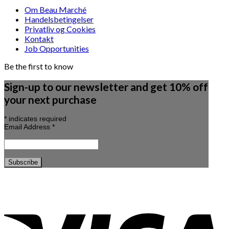
Om Beau Marché
Handelsbetingelser
Privatliv og Cookies
Kontakt
Job Opportunities
Be the first to know
Sign-up to our newsletter and get 10% off
your next purchase
*
indicates required
Email Address
*