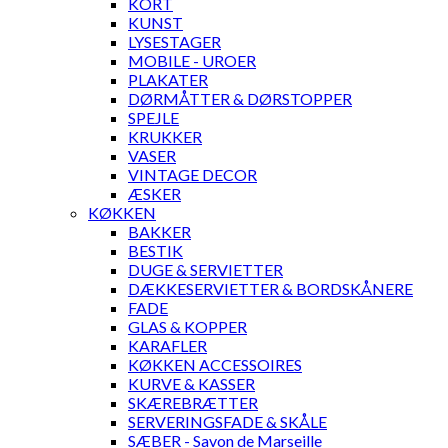
KORT
KUNST
LYSESTAGER
MOBILE - UROER
PLAKATER
DØRMÅTTER & DØRSTOPPER
SPEJLE
KRUKKER
VASER
VINTAGE DECOR
ÆSKER
KØKKEN
BAKKER
BESTIK
DUGE & SERVIETTER
DÆKKESERVIETTER & BORDSKÅNERE
FADE
GLAS & KOPPER
KARAFLER
KØKKEN ACCESSOIRES
KURVE & KASSER
SKÆREBRÆTTER
SERVERINGSFADE & SKÅLE
SÆBER - Savon de Marseille