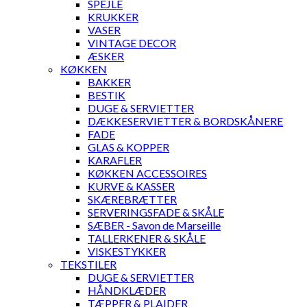
SPEJLE
KRUKKER
VASER
VINTAGE DECOR
ÆSKER
KØKKEN
BAKKER
BESTIK
DUGE & SERVIETTER
DÆKKESERVIETTER & BORDSKÅNERE
FADE
GLAS & KOPPER
KARAFLER
KØKKEN ACCESSOIRES
KURVE & KASSER
SKÆREBRÆTTER
SERVERINGSFADE & SKÅLE
SÆBER - Savon de Marseille
TALLERKENER & SKÅLE
VISKESTYKKER
TEKSTILER
DUGE & SERVIETTER
HÅNDKLÆDER
TÆPPER & PLAIDER