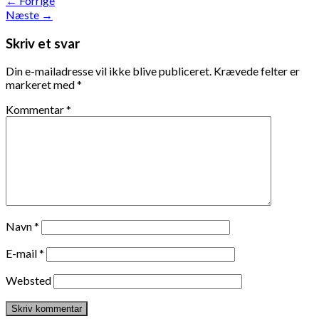
←
Forrige
Næste
→
Skriv et svar
Din e-mailadresse vil ikke blive publiceret.
Krævede felter er
markeret med
*
Kommentar
*
Navn
*
E-mail
*
Websted