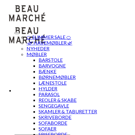
Skip
to
content
🍊 SUMMER SALE 🍊
·🌿 HAVEMØBLER 🌿
NYHEDER
MØBLER
BARSTOLE
BARVOGNE
BÆNKE
BØRNEMØBLER
LÆNESTOLE
HYLDER
PARASOL
REOLER & SKABE
SENGEGAVLE
SKAMLER & TABURETTER
SKRIVEBORDE
SOFABORDE
SOFAER
SPISEBORDE