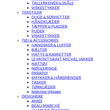
TALLERKENER & SKÅLE
VISKESTYKKER
TEKSTILER
DUGE & SERVIETTER
HÅNDKLÆDER
TÆPPER & PLAIDER
PUDER
VISKESTYKKER
TØJ & ACCESSORIES
HANDSKER & LUFFER
BÆLTER
HATTE & KASKETTER
LE MONT SAINT MICHEL JAKKER
NATTØJ
NØGLERINGE
PARAPLY
SMYKKER & HÅRSPÆNDER
TASKER
TØRKLÆDER
Sélection Vintage
DESIGNERE
AMES
BEAU MARCHÉ