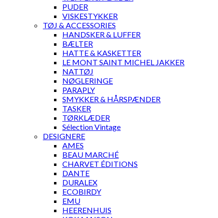
PUDER
VISKESTYKKER
TØJ & ACCESSORIES
HANDSKER & LUFFER
BÆLTER
HATTE & KASKETTER
LE MONT SAINT MICHEL JAKKER
NATTØJ
NØGLERINGE
PARAPLY
SMYKKER & HÅRSPÆNDER
TASKER
TØRKLÆDER
Sélection Vintage
DESIGNERE
AMES
BEAU MARCHÉ
CHARVET ÉDITIONS
DANTE
DURALEX
ECOBIRDY
EMU
HEERENHUIS