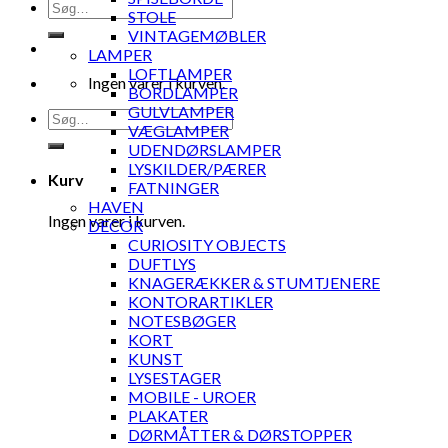
Søg
STOLE
efter:
VINTAGEMØBLER
LAMPER
LOFTLAMPER
Ingen varer i kurven.
BORDLAMPER
GULVLAMPER
Søg
VÆGLAMPER
efter:
UDENDØRSLAMPER
LYSKILDER/PÆRER
Kurv
FATNINGER
HAVEN
Ingen varer i kurven.
DECOR
CURIOSITY OBJECTS
DUFTLYS
KNAGERÆKKER & STUMTJENERE
KONTORARTIKLER
NOTESBØGER
KORT
KUNST
LYSESTAGER
MOBILE - UROER
PLAKATER
DØRMÅTTER & DØRSTOPPER