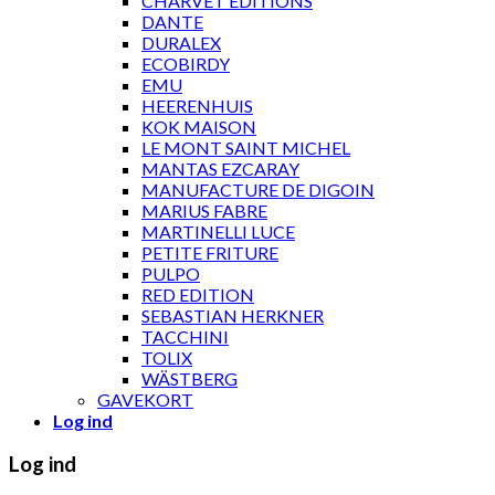
CHARVET ÉDITIONS
DANTE
DURALEX
ECOBIRDY
EMU
HEERENHUIS
KOK MAISON
LE MONT SAINT MICHEL
MANTAS EZCARAY
MANUFACTURE DE DIGOIN
MARIUS FABRE
MARTINELLI LUCE
PETITE FRITURE
PULPO
RED EDITION
SEBASTIAN HERKNER
TACCHINI
TOLIX
WÄSTBERG
GAVEKORT
Log ind
Log ind