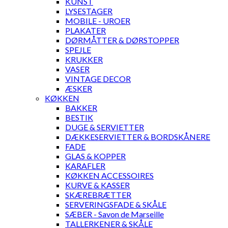
KUNST
LYSESTAGER
MOBILE - UROER
PLAKATER
DØRMÅTTER & DØRSTOPPER
SPEJLE
KRUKKER
VASER
VINTAGE DECOR
ÆSKER
KØKKEN
BAKKER
BESTIK
DUGE & SERVIETTER
DÆKKESERVIETTER & BORDSKÅNERE
FADE
GLAS & KOPPER
KARAFLER
KØKKEN ACCESSOIRES
KURVE & KASSER
SKÆREBRÆTTER
SERVERINGSFADE & SKÅLE
SÆBER - Savon de Marseille
TALLERKENER & SKÅLE