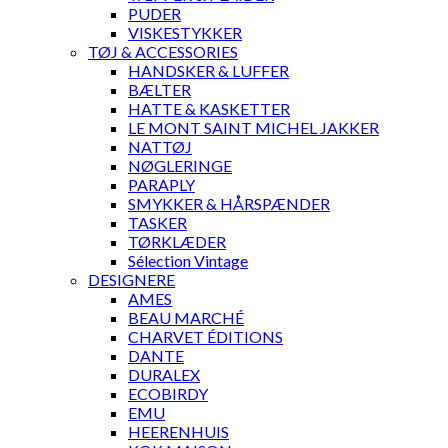
PUDER
VISKESTYKKER
TØJ & ACCESSORIES
HANDSKER & LUFFER
BÆLTER
HATTE & KASKETTER
LE MONT SAINT MICHEL JAKKER
NATTØJ
NØGLERINGE
PARAPLY
SMYKKER & HÅRSPÆNDER
TASKER
TØRKLÆDER
Sélection Vintage
DESIGNERE
AMES
BEAU MARCHÉ
CHARVET ÉDITIONS
DANTE
DURALEX
ECOBIRDY
EMU
HEERENHUIS