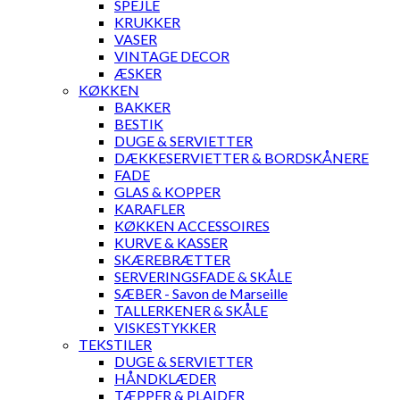
SPEJLE
KRUKKER
VASER
VINTAGE DECOR
ÆSKER
KØKKEN
BAKKER
BESTIK
DUGE & SERVIETTER
DÆKKESERVIETTER & BORDSKÅNERE
FADE
GLAS & KOPPER
KARAFLER
KØKKEN ACCESSOIRES
KURVE & KASSER
SKÆREBRÆTTER
SERVERINGSFADE & SKÅLE
SÆBER - Savon de Marseille
TALLERKENER & SKÅLE
VISKESTYKKER
TEKSTILER
DUGE & SERVIETTER
HÅNDKLÆDER
TÆPPER & PLAIDER