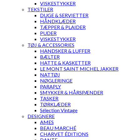
VISKESTYKKER
TEKSTILER
DUGE & SERVIETTER
HÅNDKLÆDER
TÆPPER & PLAIDER
PUDER
VISKESTYKKER
TØJ & ACCESSORIES
HANDSKER & LUFFER
BÆLTER
HATTE & KASKETTER
LE MONT SAINT MICHEL JAKKER
NATTØJ
NØGLERINGE
PARAPLY
SMYKKER & HÅRSPÆNDER
TASKER
TØRKLÆDER
Sélection Vintage
DESIGNERE
AMES
BEAU MARCHÉ
CHARVET ÉDITIONS
DANTE