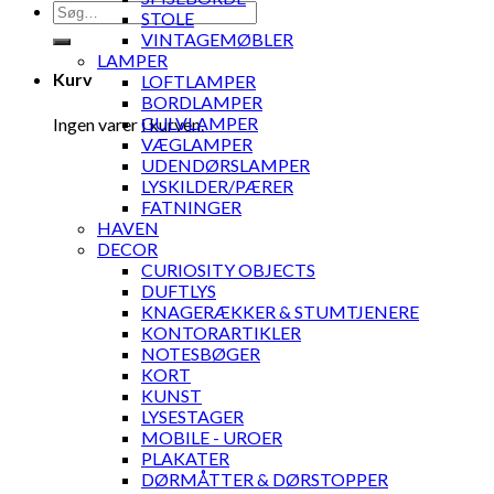
Søg
STOLE
efter:
VINTAGEMØBLER
LAMPER
Kurv
LOFTLAMPER
BORDLAMPER
GULVLAMPER
Ingen varer i kurven.
VÆGLAMPER
UDENDØRSLAMPER
LYSKILDER/PÆRER
FATNINGER
HAVEN
DECOR
CURIOSITY OBJECTS
DUFTLYS
KNAGERÆKKER & STUMTJENERE
KONTORARTIKLER
NOTESBØGER
KORT
KUNST
LYSESTAGER
MOBILE - UROER
PLAKATER
DØRMÅTTER & DØRSTOPPER