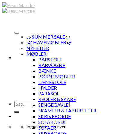
Skip
to
content
🍊 SUMMER SALE 🍊
·🌿 HAVEMØBLER 🌿
NYHEDER
MØBLER
BARSTOLE
BARVOGNE
BÆNKE
BØRNEMØBLER
LÆNESTOLE
HYLDER
PARASOL
REOLER & SKABE
Søg
SENGEGAVLE
efter:
SKAMLER & TABURETTER
SKRIVEBORDE
SOFABORDE
Ingen varer i kurven.
SOFAER
SPISEBORDE