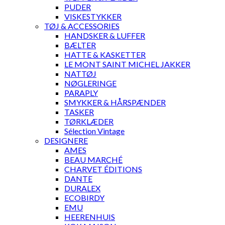
PUDER
VISKESTYKKER
TØJ & ACCESSORIES
HANDSKER & LUFFER
BÆLTER
HATTE & KASKETTER
LE MONT SAINT MICHEL JAKKER
NATTØJ
NØGLERINGE
PARAPLY
SMYKKER & HÅRSPÆNDER
TASKER
TØRKLÆDER
Sélection Vintage
DESIGNERE
AMES
BEAU MARCHÉ
CHARVET ÉDITIONS
DANTE
DURALEX
ECOBIRDY
EMU
HEERENHUIS