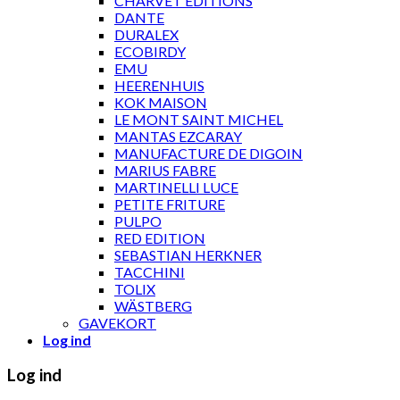
CHARVET ÉDITIONS
DANTE
DURALEX
ECOBIRDY
EMU
HEERENHUIS
KOK MAISON
LE MONT SAINT MICHEL
MANTAS EZCARAY
MANUFACTURE DE DIGOIN
MARIUS FABRE
MARTINELLI LUCE
PETITE FRITURE
PULPO
RED EDITION
SEBASTIAN HERKNER
TACCHINI
TOLIX
WÄSTBERG
GAVEKORT
Log ind
Log ind