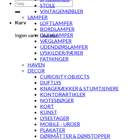
Søg
STOLE
efter:
VINTAGEMØBLER
LAMPER
Kurv
LOFTLAMPER
BORDLAMPER
GULVLAMPER
Ingen varer i kurven.
VÆGLAMPER
UDENDØRSLAMPER
LYSKILDER/PÆRER
FATNINGER
HAVEN
DECOR
CURIOSITY OBJECTS
DUFTLYS
KNAGERÆKKER & STUMTJENERE
KONTORARTIKLER
NOTESBØGER
KORT
KUNST
LYSESTAGER
MOBILE - UROER
PLAKATER
DØRMÅTTER & DØRSTOPPER