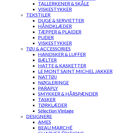
TALLERKENER & SKÅLE
VISKESTYKKER
TEKSTILER
DUGE & SERVIETTER
HÅNDKLÆDER
TÆPPER & PLAIDER
PUDER
VISKESTYKKER
TØJ & ACCESSORIES
HANDSKER & LUFFER
BÆLTER
HATTE & KASKETTER
LE MONT SAINT MICHEL JAKKER
NATTØJ
NØGLERINGE
PARAPLY
SMYKKER & HÅRSPÆNDER
TASKER
TØRKLÆDER
Sélection Vintage
DESIGNERE
AMES
BEAU MARCHÉ