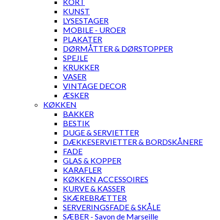
KORT
KUNST
LYSESTAGER
MOBILE - UROER
PLAKATER
DØRMÅTTER & DØRSTOPPER
SPEJLE
KRUKKER
VASER
VINTAGE DECOR
ÆSKER
KØKKEN
BAKKER
BESTIK
DUGE & SERVIETTER
DÆKKESERVIETTER & BORDSKÅNERE
FADE
GLAS & KOPPER
KARAFLER
KØKKEN ACCESSOIRES
KURVE & KASSER
SKÆREBRÆTTER
SERVERINGSFADE & SKÅLE
SÆBER - Savon de Marseille