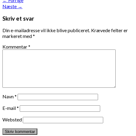
←
Forrige
Næste
→
Skriv et svar
Din e-mailadresse vil ikke blive publiceret.
Krævede felter er
markeret med
*
Kommentar
*
Navn
*
E-mail
*
Websted