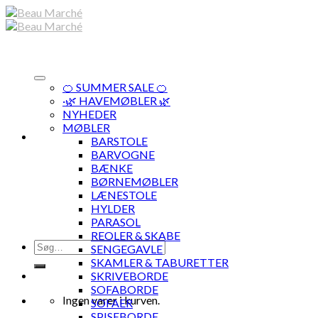
Skip
to
content
🍊 SUMMER SALE 🍊
·🌿 HAVEMØBLER 🌿
NYHEDER
MØBLER
BARSTOLE
BARVOGNE
BÆNKE
BØRNEMØBLER
LÆNESTOLE
HYLDER
PARASOL
REOLER & SKABE
Søg
SENGEGAVLE
efter:
SKAMLER & TABURETTER
SKRIVEBORDE
SOFABORDE
Ingen varer i kurven.
SOFAER
SPISEBORDE