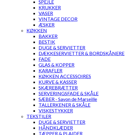
SPEJLE
KRUKKER
VASER
VINTAGE DECOR
ÆSKER
KØKKEN
BAKKER
BESTIK
DUGE & SERVIETTER
DÆKKESERVIETTER & BORDSKÅNERE
FADE
GLAS & KOPPER
KARAFLER
KØKKEN ACCESSOIRES
KURVE & KASSER
SKÆREBRÆTTER
SERVERINGSFADE & SKÅLE
SÆBER - Savon de Marseille
TALLERKENER & SKÅLE
VISKESTYKKER
TEKSTILER
DUGE & SERVIETTER
HÅNDKLÆDER
TÆPPER & PLAIDER