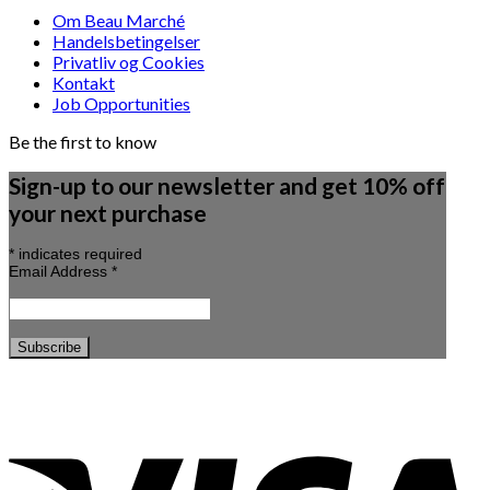
Om Beau Marché
Handelsbetingelser
Privatliv og Cookies
Kontakt
Job Opportunities
Be the first to know
Sign-up to our newsletter and get 10% off
your next purchase
*
indicates required
Email Address
*