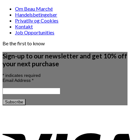
Om Beau Marché
Handelsbetingelser
Privatliv og Cookies
Kontakt
Job Opportunities
Be the first to know
Sign-up to our newsletter and get 10% off
your next purchase
*
indicates required
Email Address
*