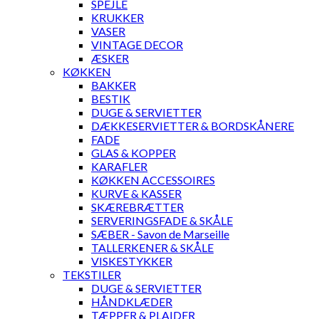
SPEJLE
KRUKKER
VASER
VINTAGE DECOR
ÆSKER
KØKKEN
BAKKER
BESTIK
DUGE & SERVIETTER
DÆKKESERVIETTER & BORDSKÅNERE
FADE
GLAS & KOPPER
KARAFLER
KØKKEN ACCESSOIRES
KURVE & KASSER
SKÆREBRÆTTER
SERVERINGSFADE & SKÅLE
SÆBER - Savon de Marseille
TALLERKENER & SKÅLE
VISKESTYKKER
TEKSTILER
DUGE & SERVIETTER
HÅNDKLÆDER
TÆPPER & PLAIDER