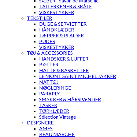
SÆBER - Savon de Marseille
TALLERKENER & SKÅLE
VISKESTYKKER
TEKSTILER
DUGE & SERVIETTER
HÅNDKLÆDER
TÆPPER & PLAIDER
PUDER
VISKESTYKKER
TØJ & ACCESSORIES
HANDSKER & LUFFER
BÆLTER
HATTE & KASKETTER
LE MONT SAINT MICHEL JAKKER
NATTØJ
NØGLERINGE
PARAPLY
SMYKKER & HÅRSPÆNDER
TASKER
TØRKLÆDER
Sélection Vintage
DESIGNERE
AMES
BEAU MARCHÉ