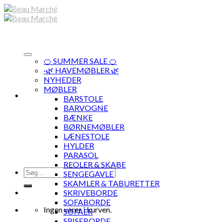
Skip
to
content
🍊 SUMMER SALE 🍊
·🌿 HAVEMØBLER 🌿
NYHEDER
MØBLER
BARSTOLE
BARVOGNE
BÆNKE
BØRNEMØBLER
LÆNESTOLE
HYLDER
PARASOL
REOLER & SKABE
Søg
SENGEGAVLE
efter:
SKAMLER & TABURETTER
SKRIVEBORDE
SOFABORDE
Ingen varer i kurven.
SOFAER
SPISEBORDE