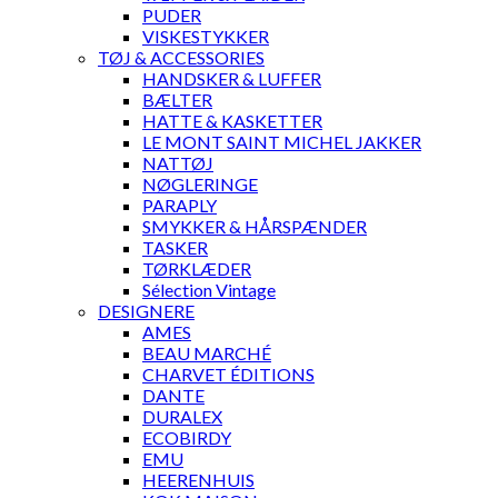
PUDER
VISKESTYKKER
TØJ & ACCESSORIES
HANDSKER & LUFFER
BÆLTER
HATTE & KASKETTER
LE MONT SAINT MICHEL JAKKER
NATTØJ
NØGLERINGE
PARAPLY
SMYKKER & HÅRSPÆNDER
TASKER
TØRKLÆDER
Sélection Vintage
DESIGNERE
AMES
BEAU MARCHÉ
CHARVET ÉDITIONS
DANTE
DURALEX
ECOBIRDY
EMU
HEERENHUIS