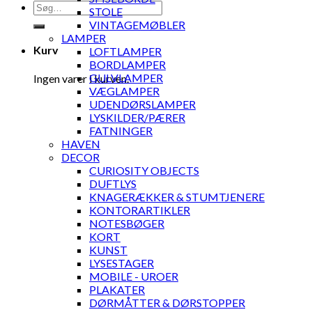
Søg
STOLE
efter:
VINTAGEMØBLER
LAMPER
Kurv
LOFTLAMPER
BORDLAMPER
GULVLAMPER
Ingen varer i kurven.
VÆGLAMPER
UDENDØRSLAMPER
LYSKILDER/PÆRER
FATNINGER
HAVEN
DECOR
CURIOSITY OBJECTS
DUFTLYS
KNAGERÆKKER & STUMTJENERE
KONTORARTIKLER
NOTESBØGER
KORT
KUNST
LYSESTAGER
MOBILE - UROER
PLAKATER
DØRMÅTTER & DØRSTOPPER