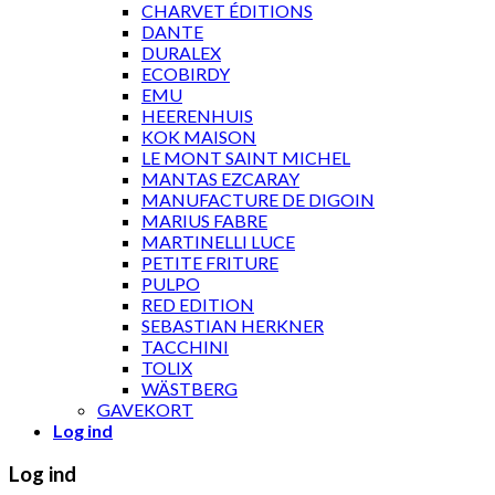
CHARVET ÉDITIONS
DANTE
DURALEX
ECOBIRDY
EMU
HEERENHUIS
KOK MAISON
LE MONT SAINT MICHEL
MANTAS EZCARAY
MANUFACTURE DE DIGOIN
MARIUS FABRE
MARTINELLI LUCE
PETITE FRITURE
PULPO
RED EDITION
SEBASTIAN HERKNER
TACCHINI
TOLIX
WÄSTBERG
GAVEKORT
Log ind
Log ind