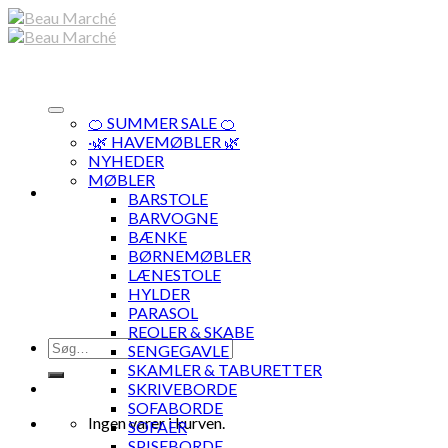
Skip
to
content
🍊 SUMMER SALE 🍊
·🌿 HAVEMØBLER 🌿
NYHEDER
MØBLER
BARSTOLE
BARVOGNE
BÆNKE
BØRNEMØBLER
LÆNESTOLE
HYLDER
PARASOL
REOLER & SKABE
Søg
SENGEGAVLE
efter:
SKAMLER & TABURETTER
SKRIVEBORDE
SOFABORDE
Ingen varer i kurven.
SOFAER
SPISEBORDE