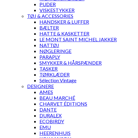
PUDER
VISKESTYKKER
TØJ & ACCESSORIES
HANDSKER & LUFFER
BÆLTER
HATTE & KASKETTER
LE MONT SAINT MICHEL JAKKER
NATTØJ
NØGLERINGE
PARAPLY
SMYKKER & HÅRSPÆNDER
TASKER
TØRKLÆDER
Sélection Vintage
DESIGNERE
AMES
BEAU MARCHÉ
CHARVET ÉDITIONS
DANTE
DURALEX
ECOBIRDY
EMU
HEERENHUIS