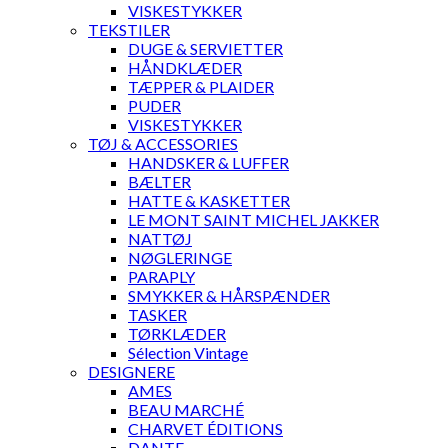
VISKESTYKKER
TEKSTILER
DUGE & SERVIETTER
HÅNDKLÆDER
TÆPPER & PLAIDER
PUDER
VISKESTYKKER
TØJ & ACCESSORIES
HANDSKER & LUFFER
BÆLTER
HATTE & KASKETTER
LE MONT SAINT MICHEL JAKKER
NATTØJ
NØGLERINGE
PARAPLY
SMYKKER & HÅRSPÆNDER
TASKER
TØRKLÆDER
Sélection Vintage
DESIGNERE
AMES
BEAU MARCHÉ
CHARVET ÉDITIONS
DANTE