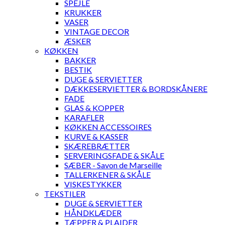
SPEJLE
KRUKKER
VASER
VINTAGE DECOR
ÆSKER
KØKKEN
BAKKER
BESTIK
DUGE & SERVIETTER
DÆKKESERVIETTER & BORDSKÅNERE
FADE
GLAS & KOPPER
KARAFLER
KØKKEN ACCESSOIRES
KURVE & KASSER
SKÆREBRÆTTER
SERVERINGSFADE & SKÅLE
SÆBER - Savon de Marseille
TALLERKENER & SKÅLE
VISKESTYKKER
TEKSTILER
DUGE & SERVIETTER
HÅNDKLÆDER
TÆPPER & PLAIDER