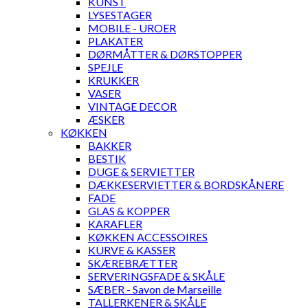
KUNST
LYSESTAGER
MOBILE - UROER
PLAKATER
DØRMÅTTER & DØRSTOPPER
SPEJLE
KRUKKER
VASER
VINTAGE DECOR
ÆSKER
KØKKEN
BAKKER
BESTIK
DUGE & SERVIETTER
DÆKKESERVIETTER & BORDSKÅNERE
FADE
GLAS & KOPPER
KARAFLER
KØKKEN ACCESSOIRES
KURVE & KASSER
SKÆREBRÆTTER
SERVERINGSFADE & SKÅLE
SÆBER - Savon de Marseille
TALLERKENER & SKÅLE