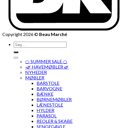
Copyright 2026 ©
Beau Marché
Søg
efter:
🍊 SUMMER SALE 🍊
·🌿 HAVEMØBLER 🌿
NYHEDER
MØBLER
BARSTOLE
BARVOGNE
BÆNKE
BØRNEMØBLER
LÆNESTOLE
HYLDER
PARASOL
REOLER & SKABE
SENGEGAVLE