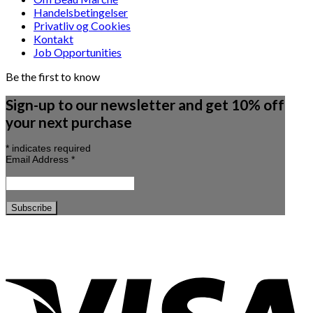
Handelsbetingelser
Privatliv og Cookies
Kontakt
Job Opportunities
Be the first to know
Sign-up to our newsletter and get 10% off
your next purchase
*
indicates required
Email Address
*