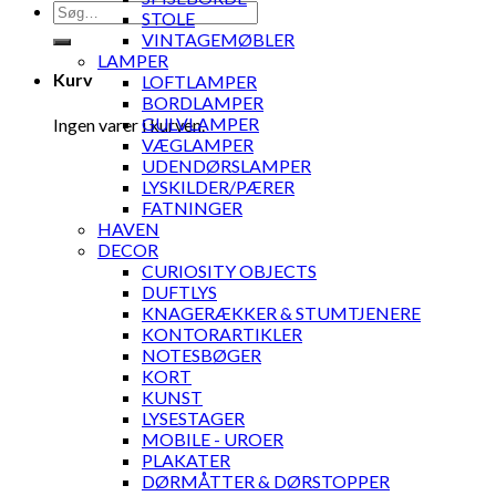
Søg
STOLE
efter:
VINTAGEMØBLER
LAMPER
Kurv
LOFTLAMPER
BORDLAMPER
GULVLAMPER
Ingen varer i kurven.
VÆGLAMPER
UDENDØRSLAMPER
LYSKILDER/PÆRER
FATNINGER
HAVEN
DECOR
CURIOSITY OBJECTS
DUFTLYS
KNAGERÆKKER & STUMTJENERE
KONTORARTIKLER
NOTESBØGER
KORT
KUNST
LYSESTAGER
MOBILE - UROER
PLAKATER
DØRMÅTTER & DØRSTOPPER