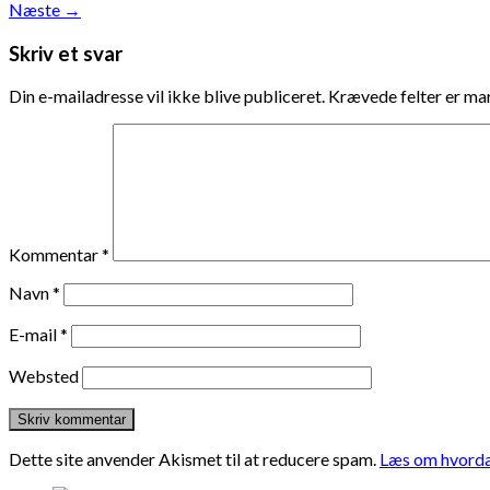
Næste
→
Skriv et svar
Din e-mailadresse vil ikke blive publiceret.
Krævede felter er m
Kommentar
*
Navn
*
E-mail
*
Websted
Dette site anvender Akismet til at reducere spam.
Læs om hvorda