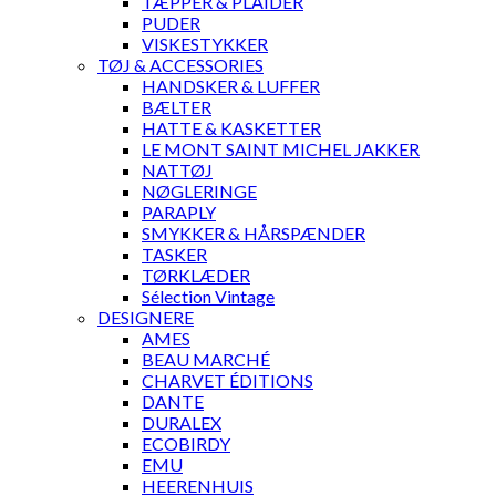
TÆPPER & PLAIDER
PUDER
VISKESTYKKER
TØJ & ACCESSORIES
HANDSKER & LUFFER
BÆLTER
HATTE & KASKETTER
LE MONT SAINT MICHEL JAKKER
NATTØJ
NØGLERINGE
PARAPLY
SMYKKER & HÅRSPÆNDER
TASKER
TØRKLÆDER
Sélection Vintage
DESIGNERE
AMES
BEAU MARCHÉ
CHARVET ÉDITIONS
DANTE
DURALEX
ECOBIRDY
EMU
HEERENHUIS