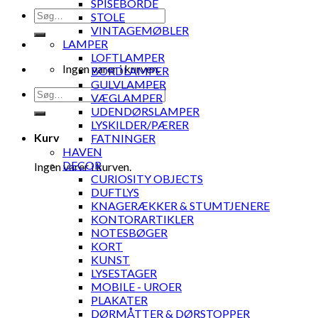
SPISEBORDE
Søg
STOLE
efter:
VINTAGEMØBLER
LAMPER
LOFTLAMPER
Ingen varer i kurven.
BORDLAMPER
GULVLAMPER
Søg
VÆGLAMPER
efter:
UDENDØRSLAMPER
LYSKILDER/PÆRER
Kurv
FATNINGER
HAVEN
DECOR
Ingen varer i kurven.
CURIOSITY OBJECTS
DUFTLYS
KNAGERÆKKER & STUMTJENERE
KONTORARTIKLER
NOTESBØGER
KORT
KUNST
LYSESTAGER
MOBILE - UROER
PLAKATER
DØRMÅTTER & DØRSTOPPER