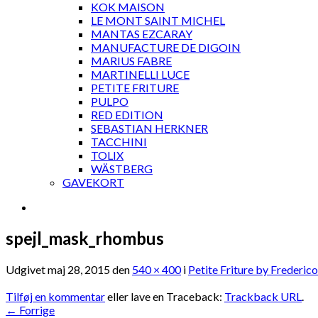
KOK MAISON
LE MONT SAINT MICHEL
MANTAS EZCARAY
MANUFACTURE DE DIGOIN
MARIUS FABRE
MARTINELLI LUCE
PETITE FRITURE
PULPO
RED EDITION
SEBASTIAN HERKNER
TACCHINI
TOLIX
WÄSTBERG
GAVEKORT
spejl_mask_rhombus
Udgivet
maj 28, 2015
den
540 × 400
i
Petite Friture by Frederico
Tilføj en kommentar
eller lave en Traceback:
Trackback URL
.
←
Forrige