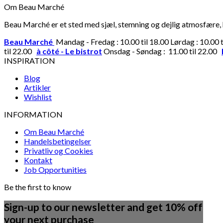
Om Beau Marché
Beau Marché er et sted med sjæl, stemning og dejlig atmosfære, hv
Beau Marché
Mandag - Fredag : 10.00 til 18.00 Lørdag : 10.00 
til 22.00
à côté - Le bistrot
Onsdag - Søndag : 11.00 til 22.00
INSPIRATION
Blog
Artikler
Wishlist
INFORMATION
Om Beau Marché
Handelsbetingelser
Privatliv og Cookies
Kontakt
Job Opportunities
Be the first to know
Sign-up to our newsletter and get 10% off
your next purchase