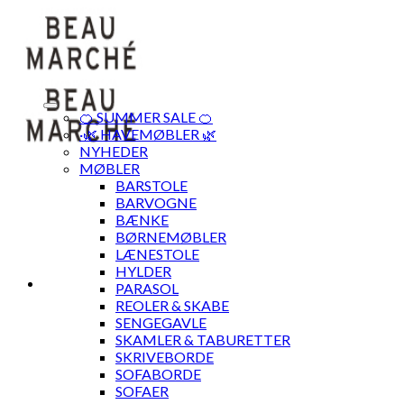
Skip
to
content
🍊 SUMMER SALE 🍊
·🌿 HAVEMØBLER 🌿
NYHEDER
MØBLER
BARSTOLE
BARVOGNE
BÆNKE
BØRNEMØBLER
LÆNESTOLE
HYLDER
PARASOL
REOLER & SKABE
SENGEGAVLE
SKAMLER & TABURETTER
SKRIVEBORDE
SOFABORDE
SOFAER