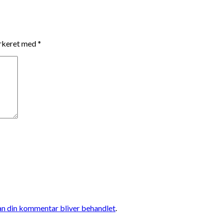
arkeret med
*
n din kommentar bliver behandlet
.