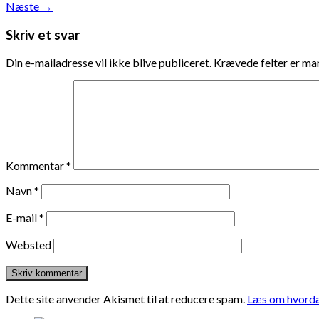
Næste
→
Skriv et svar
Din e-mailadresse vil ikke blive publiceret.
Krævede felter er m
Kommentar
*
Navn
*
E-mail
*
Websted
Dette site anvender Akismet til at reducere spam.
Læs om hvorda