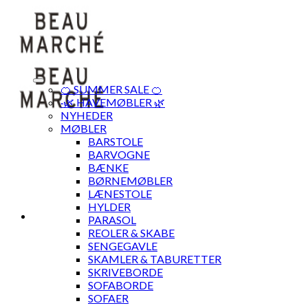
Skip
to
content
🍊 SUMMER SALE 🍊
·🌿 HAVEMØBLER 🌿
NYHEDER
MØBLER
BARSTOLE
BARVOGNE
BÆNKE
BØRNEMØBLER
LÆNESTOLE
HYLDER
PARASOL
REOLER & SKABE
SENGEGAVLE
SKAMLER & TABURETTER
SKRIVEBORDE
SOFABORDE
SOFAER