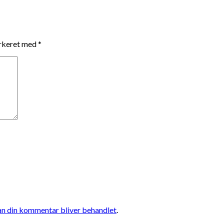
arkeret med
*
n din kommentar bliver behandlet
.