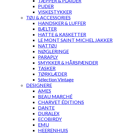
TÆPPER & PLAIDER
PUDER
VISKESTYKKER
TØJ & ACCESSORIES
HANDSKER & LUFFER
BÆLTER
HATTE & KASKETTER
LE MONT SAINT MICHEL JAKKER
NATTØJ
NØGLERINGE
PARAPLY
SMYKKER & HÅRSPÆNDER
TASKER
TØRKLÆDER
Sélection Vintage
DESIGNERE
AMES
BEAU MARCHÉ
CHARVET ÉDITIONS
DANTE
DURALEX
ECOBIRDY
EMU
HEERENHUIS