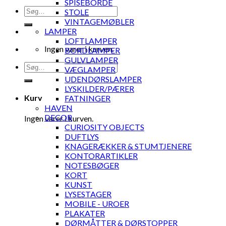
SPISEBORDE
Søg
STOLE
efter:
VINTAGEMØBLER
LAMPER
LOFTLAMPER
Ingen varer i kurven.
BORDLAMPER
GULVLAMPER
Søg
VÆGLAMPER
efter:
UDENDØRSLAMPER
LYSKILDER/PÆRER
Kurv
FATNINGER
HAVEN
DECOR
Ingen varer i kurven.
CURIOSITY OBJECTS
DUFTLYS
KNAGERÆKKER & STUMTJENERE
KONTORARTIKLER
NOTESBØGER
KORT
KUNST
LYSESTAGER
MOBILE - UROER
PLAKATER
DØRMÅTTER & DØRSTOPPER