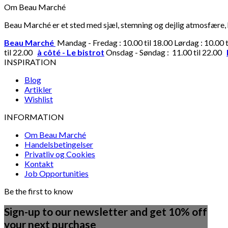
Om Beau Marché
Beau Marché er et sted med sjæl, stemning og dejlig atmosfære, hv
Beau Marché
Mandag - Fredag : 10.00 til 18.00 Lørdag : 10.00 
til 22.00
à côté - Le bistrot
Onsdag - Søndag : 11.00 til 22.00
INSPIRATION
Blog
Artikler
Wishlist
INFORMATION
Om Beau Marché
Handelsbetingelser
Privatliv og Cookies
Kontakt
Job Opportunities
Be the first to know
Sign-up to our newsletter and get 10% off
your next purchase