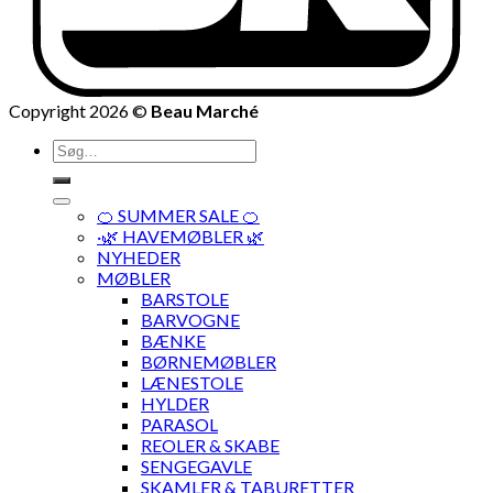
Copyright 2026 ©
Beau Marché
Søg
efter:
🍊 SUMMER SALE 🍊
·🌿 HAVEMØBLER 🌿
NYHEDER
MØBLER
BARSTOLE
BARVOGNE
BÆNKE
BØRNEMØBLER
LÆNESTOLE
HYLDER
PARASOL
REOLER & SKABE
SENGEGAVLE
SKAMLER & TABURETTER