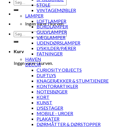
Søg
STOLE
efter:
VINTAGEMØBLER
LAMPER
LOFTLAMPER
Ingen varer i kurven.
BORDLAMPER
GULVLAMPER
Søg
VÆGLAMPER
efter:
UDENDØRSLAMPER
LYSKILDER/PÆRER
Kurv
FATNINGER
HAVEN
Ingen varer i kurven.
DECOR
CURIOSITY OBJECTS
DUFTLYS
KNAGERÆKKER & STUMTJENERE
KONTORARTIKLER
NOTESBØGER
KORT
KUNST
LYSESTAGER
MOBILE - UROER
PLAKATER
DØRMÅTTER & DØRSTOPPER