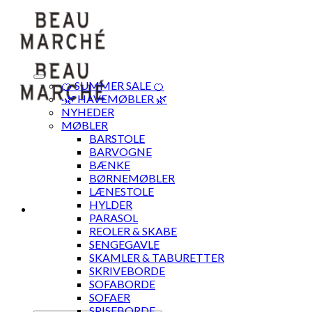
Skip
to
content
🍊 SUMMER SALE 🍊
·🌿 HAVEMØBLER 🌿
NYHEDER
MØBLER
BARSTOLE
BARVOGNE
BÆNKE
BØRNEMØBLER
LÆNESTOLE
HYLDER
PARASOL
REOLER & SKABE
SENGEGAVLE
SKAMLER & TABURETTER
SKRIVEBORDE
SOFABORDE
SOFAER
SPISEBORDE