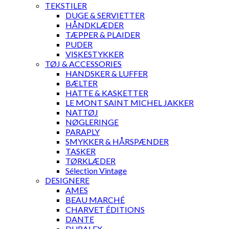
TEKSTILER
DUGE & SERVIETTER
HÅNDKLÆDER
TÆPPER & PLAIDER
PUDER
VISKESTYKKER
TØJ & ACCESSORIES
HANDSKER & LUFFER
BÆLTER
HATTE & KASKETTER
LE MONT SAINT MICHEL JAKKER
NATTØJ
NØGLERINGE
PARAPLY
SMYKKER & HÅRSPÆNDER
TASKER
TØRKLÆDER
Sélection Vintage
DESIGNERE
AMES
BEAU MARCHÉ
CHARVET ÉDITIONS
DANTE
DURALEX