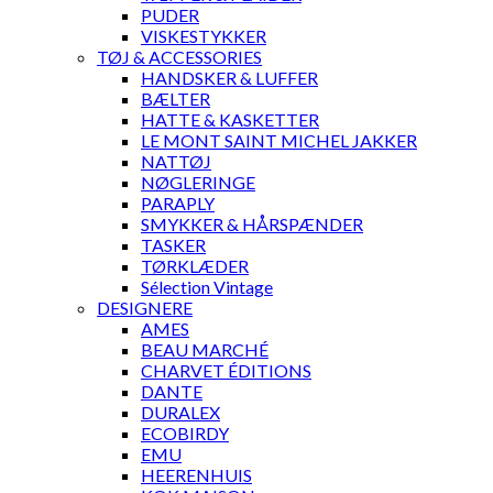
PUDER
VISKESTYKKER
TØJ & ACCESSORIES
HANDSKER & LUFFER
BÆLTER
HATTE & KASKETTER
LE MONT SAINT MICHEL JAKKER
NATTØJ
NØGLERINGE
PARAPLY
SMYKKER & HÅRSPÆNDER
TASKER
TØRKLÆDER
Sélection Vintage
DESIGNERE
AMES
BEAU MARCHÉ
CHARVET ÉDITIONS
DANTE
DURALEX
ECOBIRDY
EMU
HEERENHUIS