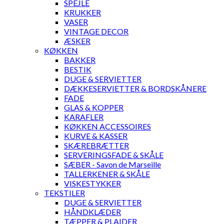
SPEJLE
KRUKKER
VASER
VINTAGE DECOR
ÆSKER
KØKKEN
BAKKER
BESTIK
DUGE & SERVIETTER
DÆKKESERVIETTER & BORDSKÅNERE
FADE
GLAS & KOPPER
KARAFLER
KØKKEN ACCESSOIRES
KURVE & KASSER
SKÆREBRÆTTER
SERVERINGSFADE & SKÅLE
SÆBER - Savon de Marseille
TALLERKENER & SKÅLE
VISKESTYKKER
TEKSTILER
DUGE & SERVIETTER
HÅNDKLÆDER
TÆPPER & PLAIDER