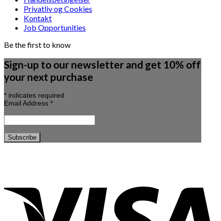
Privatliv og Cookies
Kontakt
Job Opportunities
Be the first to know
Sign-up to our newsletter and get 10% off
your next purchase
*
indicates required
Email Address
*