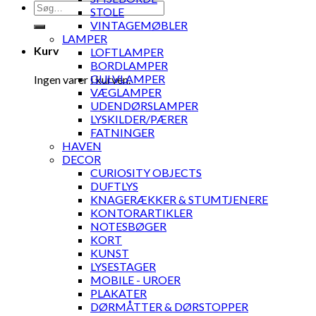
Søg
STOLE
efter:
VINTAGEMØBLER
LAMPER
Kurv
LOFTLAMPER
BORDLAMPER
GULVLAMPER
Ingen varer i kurven.
VÆGLAMPER
UDENDØRSLAMPER
LYSKILDER/PÆRER
FATNINGER
HAVEN
DECOR
CURIOSITY OBJECTS
DUFTLYS
KNAGERÆKKER & STUMTJENERE
KONTORARTIKLER
NOTESBØGER
KORT
KUNST
LYSESTAGER
MOBILE - UROER
PLAKATER
DØRMÅTTER & DØRSTOPPER