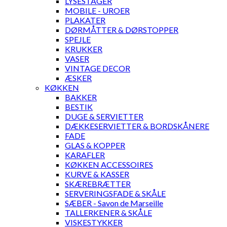
LYSESTAGER
MOBILE - UROER
PLAKATER
DØRMÅTTER & DØRSTOPPER
SPEJLE
KRUKKER
VASER
VINTAGE DECOR
ÆSKER
KØKKEN
BAKKER
BESTIK
DUGE & SERVIETTER
DÆKKESERVIETTER & BORDSKÅNERE
FADE
GLAS & KOPPER
KARAFLER
KØKKEN ACCESSOIRES
KURVE & KASSER
SKÆREBRÆTTER
SERVERINGSFADE & SKÅLE
SÆBER - Savon de Marseille
TALLERKENER & SKÅLE
VISKESTYKKER