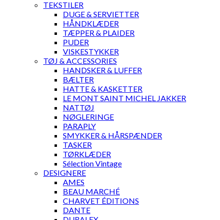
TEKSTILER
DUGE & SERVIETTER
HÅNDKLÆDER
TÆPPER & PLAIDER
PUDER
VISKESTYKKER
TØJ & ACCESSORIES
HANDSKER & LUFFER
BÆLTER
HATTE & KASKETTER
LE MONT SAINT MICHEL JAKKER
NATTØJ
NØGLERINGE
PARAPLY
SMYKKER & HÅRSPÆNDER
TASKER
TØRKLÆDER
Sélection Vintage
DESIGNERE
AMES
BEAU MARCHÉ
CHARVET ÉDITIONS
DANTE
DURALEX