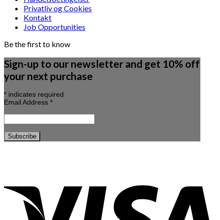
Privatliv og Cookies
Kontakt
Job Opportunities
Be the first to know
Sign-up to our newsletter and get 10% off
your next purchase
*
indicates required
Email Address
*