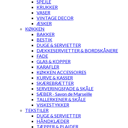
SPEJLE
KRUKKER
VASER
VINTAGE DECOR
ÆSKER
KØKKEN
BAKKER
BESTIK
DUGE & SERVIETTER
DÆKKESERVIETTER & BORDSKÅNERE
FADE
GLAS & KOPPER
KARAFLER
KØKKEN ACCESSOIRES
KURVE & KASSER
SKÆREBRÆTTER
SERVERINGSFADE & SKÅLE
SÆBER - Savon de Marseille
TALLERKENER & SKÅLE
VISKESTYKKER
TEKSTILER
DUGE & SERVIETTER
HÅNDKLÆDER
TÆPPER & PLAIDER