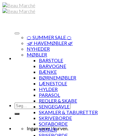
Skip
to
content
🍊 SUMMER SALE 🍊
·🌿 HAVEMØBLER 🌿
NYHEDER
MØBLER
BARSTOLE
BARVOGNE
BÆNKE
BØRNEMØBLER
LÆNESTOLE
HYLDER
PARASOL
REOLER & SKABE
Søg
SENGEGAVLE
efter:
SKAMLER & TABURETTER
SKRIVEBORDE
SOFABORDE
Ingen varer i kurven.
SOFAER
SPISEBORDE