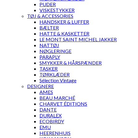
PUDER
VISKESTYKKER
TØJ & ACCESSORIES
HANDSKER & LUFFER
BÆLTER
HATTE & KASKETTER
LE MONT SAINT MICHEL JAKKER
NATTØJ
NØGLERINGE
PARAPLY
SMYKKER & HÅRSPÆNDER
TASKER
TØRKLÆDER
Sélection Vintage
DESIGNERE
AMES
BEAU MARCHÉ
CHARVET ÉDITIONS
DANTE
DURALEX
ECOBIRDY
EMU
HEERENHUIS