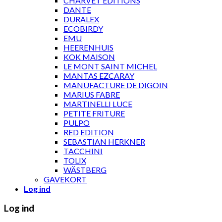
CHARVET ÉDITIONS
DANTE
DURALEX
ECOBIRDY
EMU
HEERENHUIS
KOK MAISON
LE MONT SAINT MICHEL
MANTAS EZCARAY
MANUFACTURE DE DIGOIN
MARIUS FABRE
MARTINELLI LUCE
PETITE FRITURE
PULPO
RED EDITION
SEBASTIAN HERKNER
TACCHINI
TOLIX
WÄSTBERG
GAVEKORT
Log ind
Log ind