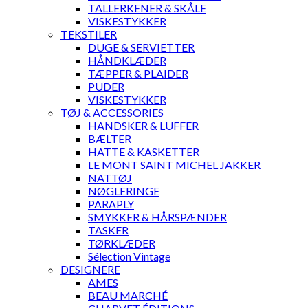
TALLERKENER & SKÅLE
VISKESTYKKER
TEKSTILER
DUGE & SERVIETTER
HÅNDKLÆDER
TÆPPER & PLAIDER
PUDER
VISKESTYKKER
TØJ & ACCESSORIES
HANDSKER & LUFFER
BÆLTER
HATTE & KASKETTER
LE MONT SAINT MICHEL JAKKER
NATTØJ
NØGLERINGE
PARAPLY
SMYKKER & HÅRSPÆNDER
TASKER
TØRKLÆDER
Sélection Vintage
DESIGNERE
AMES
BEAU MARCHÉ