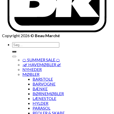
Copyright 2026 ©
Beau Marché
Søg
efter:
🍊 SUMMER SALE 🍊
·🌿 HAVEMØBLER 🌿
NYHEDER
MØBLER
BARSTOLE
BARVOGNE
BÆNKE
BØRNEMØBLER
LÆNESTOLE
HYLDER
PARASOL
REOLER & SKABE