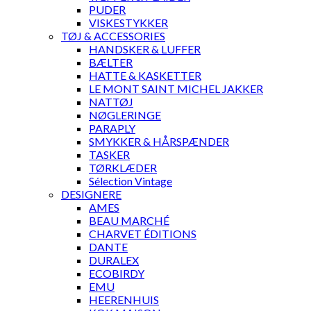
PUDER
VISKESTYKKER
TØJ & ACCESSORIES
HANDSKER & LUFFER
BÆLTER
HATTE & KASKETTER
LE MONT SAINT MICHEL JAKKER
NATTØJ
NØGLERINGE
PARAPLY
SMYKKER & HÅRSPÆNDER
TASKER
TØRKLÆDER
Sélection Vintage
DESIGNERE
AMES
BEAU MARCHÉ
CHARVET ÉDITIONS
DANTE
DURALEX
ECOBIRDY
EMU
HEERENHUIS