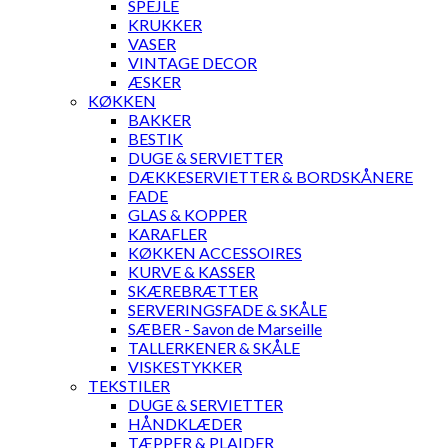
SPEJLE
KRUKKER
VASER
VINTAGE DECOR
ÆSKER
KØKKEN
BAKKER
BESTIK
DUGE & SERVIETTER
DÆKKESERVIETTER & BORDSKÅNERE
FADE
GLAS & KOPPER
KARAFLER
KØKKEN ACCESSOIRES
KURVE & KASSER
SKÆREBRÆTTER
SERVERINGSFADE & SKÅLE
SÆBER - Savon de Marseille
TALLERKENER & SKÅLE
VISKESTYKKER
TEKSTILER
DUGE & SERVIETTER
HÅNDKLÆDER
TÆPPER & PLAIDER