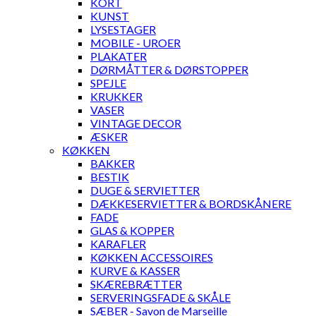
KORT
KUNST
LYSESTAGER
MOBILE - UROER
PLAKATER
DØRMÅTTER & DØRSTOPPER
SPEJLE
KRUKKER
VASER
VINTAGE DECOR
ÆSKER
KØKKEN
BAKKER
BESTIK
DUGE & SERVIETTER
DÆKKESERVIETTER & BORDSKÅNERE
FADE
GLAS & KOPPER
KARAFLER
KØKKEN ACCESSOIRES
KURVE & KASSER
SKÆREBRÆTTER
SERVERINGSFADE & SKÅLE
SÆBER - Savon de Marseille