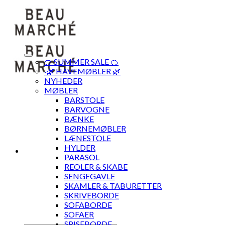
Skip
to
content
🍊 SUMMER SALE 🍊
·🌿 HAVEMØBLER 🌿
NYHEDER
MØBLER
BARSTOLE
BARVOGNE
BÆNKE
BØRNEMØBLER
LÆNESTOLE
HYLDER
PARASOL
REOLER & SKABE
SENGEGAVLE
SKAMLER & TABURETTER
SKRIVEBORDE
SOFABORDE
SOFAER
SPISEBORDE