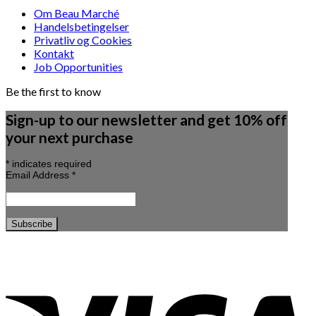
Om Beau Marché
Handelsbetingelser
Privatliv og Cookies
Kontakt
Job Opportunities
Be the first to know
Sign-up to our newsletter and get 10% off
your next purchase
*
indicates required
Email Address
*