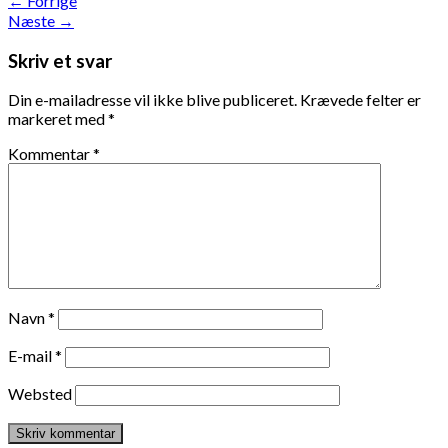
←
Forrige
Næste
→
Skriv et svar
Din e-mailadresse vil ikke blive publiceret.
Krævede felter er
markeret med
*
Kommentar
*
Navn
*
E-mail
*
Websted