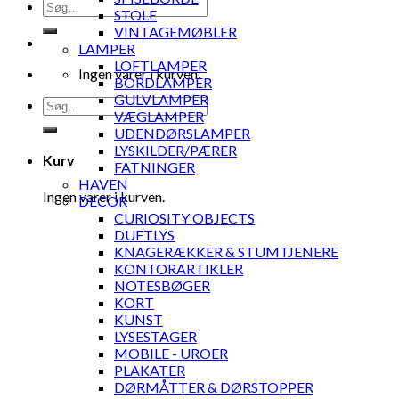
Søg
STOLE
efter:
VINTAGEMØBLER
LAMPER
LOFTLAMPER
Ingen varer i kurven.
BORDLAMPER
GULVLAMPER
Søg
VÆGLAMPER
efter:
UDENDØRSLAMPER
LYSKILDER/PÆRER
Kurv
FATNINGER
HAVEN
Ingen varer i kurven.
DECOR
CURIOSITY OBJECTS
DUFTLYS
KNAGERÆKKER & STUMTJENERE
KONTORARTIKLER
NOTESBØGER
KORT
KUNST
LYSESTAGER
MOBILE - UROER
PLAKATER
DØRMÅTTER & DØRSTOPPER