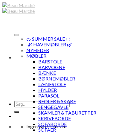
Skip
to
content
🍊 SUMMER SALE 🍊
·🌿 HAVEMØBLER 🌿
NYHEDER
MØBLER
BARSTOLE
BARVOGNE
BÆNKE
BØRNEMØBLER
LÆNESTOLE
HYLDER
PARASOL
REOLER & SKABE
Søg
SENGEGAVLE
efter:
SKAMLER & TABURETTER
SKRIVEBORDE
SOFABORDE
Ingen varer i kurven.
SOFAER