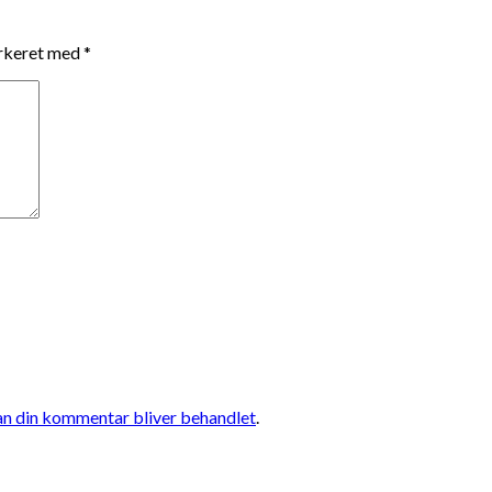
arkeret med
*
n din kommentar bliver behandlet
.