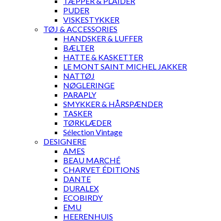
TÆPPER & PLAIDER
PUDER
VISKESTYKKER
TØJ & ACCESSORIES
HANDSKER & LUFFER
BÆLTER
HATTE & KASKETTER
LE MONT SAINT MICHEL JAKKER
NATTØJ
NØGLERINGE
PARAPLY
SMYKKER & HÅRSPÆNDER
TASKER
TØRKLÆDER
Sélection Vintage
DESIGNERE
AMES
BEAU MARCHÉ
CHARVET ÉDITIONS
DANTE
DURALEX
ECOBIRDY
EMU
HEERENHUIS