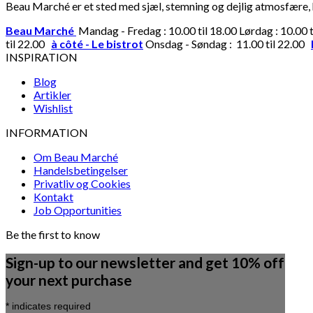
Beau Marché er et sted med sjæl, stemning og dejlig atmosfære, hv
Beau Marché
Mandag - Fredag : 10.00 til 18.00 Lørdag : 10.00 
til 22.00
à côté - Le bistrot
Onsdag - Søndag : 11.00 til 22.00
INSPIRATION
Blog
Artikler
Wishlist
INFORMATION
Om Beau Marché
Handelsbetingelser
Privatliv og Cookies
Kontakt
Job Opportunities
Be the first to know
Sign-up to our newsletter and get 10% off
your next purchase
*
indicates required