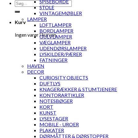
SPISEBORDE
Søg
STOLE
efter:
VINTAGEMØBLER
LAMPER
Kurv
LOFTLAMPER
BORDLAMPER
Ingen varer i kurven.
GULVLAMPER
VÆGLAMPER
UDENDØRSLAMPER
LYSKILDER/PÆRER
FATNINGER
HAVEN
DECOR
CURIOSITY OBJECTS
DUFTLYS
KNAGERÆKKER & STUMTJENERE
KONTORARTIKLER
NOTESBØGER
KORT
KUNST
LYSESTAGER
MOBILE - UROER
PLAKATER
DØRMÅTTER & DØRSTOPPER