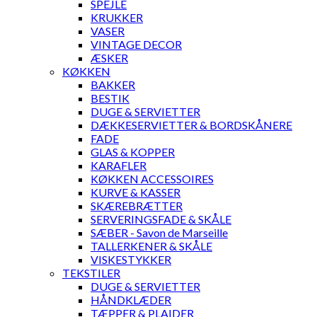
SPEJLE
KRUKKER
VASER
VINTAGE DECOR
ÆSKER
KØKKEN
BAKKER
BESTIK
DUGE & SERVIETTER
DÆKKESERVIETTER & BORDSKÅNERE
FADE
GLAS & KOPPER
KARAFLER
KØKKEN ACCESSOIRES
KURVE & KASSER
SKÆREBRÆTTER
SERVERINGSFADE & SKÅLE
SÆBER - Savon de Marseille
TALLERKENER & SKÅLE
VISKESTYKKER
TEKSTILER
DUGE & SERVIETTER
HÅNDKLÆDER
TÆPPER & PLAIDER