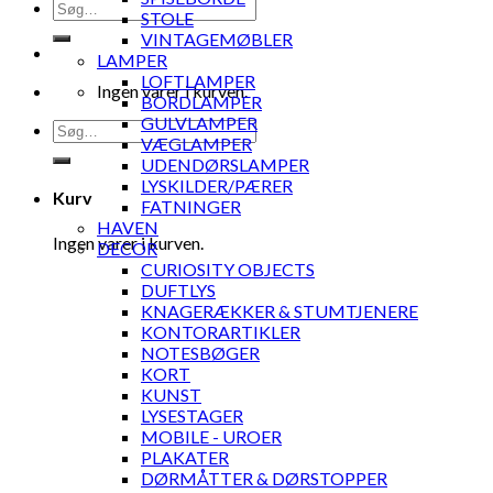
Søg
STOLE
efter:
VINTAGEMØBLER
LAMPER
LOFTLAMPER
Ingen varer i kurven.
BORDLAMPER
GULVLAMPER
Søg
VÆGLAMPER
efter:
UDENDØRSLAMPER
LYSKILDER/PÆRER
Kurv
FATNINGER
HAVEN
Ingen varer i kurven.
DECOR
CURIOSITY OBJECTS
DUFTLYS
KNAGERÆKKER & STUMTJENERE
KONTORARTIKLER
NOTESBØGER
KORT
KUNST
LYSESTAGER
MOBILE - UROER
PLAKATER
DØRMÅTTER & DØRSTOPPER