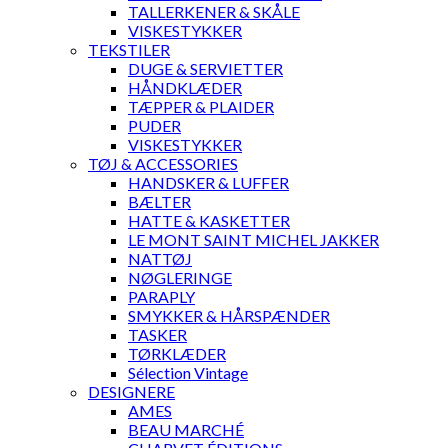
TALLERKENER & SKÅLE
VISKESTYKKER
TEKSTILER
DUGE & SERVIETTER
HÅNDKLÆDER
TÆPPER & PLAIDER
PUDER
VISKESTYKKER
TØJ & ACCESSORIES
HANDSKER & LUFFER
BÆLTER
HATTE & KASKETTER
LE MONT SAINT MICHEL JAKKER
NATTØJ
NØGLERINGE
PARAPLY
SMYKKER & HÅRSPÆNDER
TASKER
TØRKLÆDER
Sélection Vintage
DESIGNERE
AMES
BEAU MARCHÉ