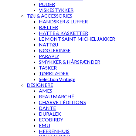
PUDER
VISKESTYKKER
TØJ & ACCESSORIES
HANDSKER & LUFFER
BÆLTER
HATTE & KASKETTER
LE MONT SAINT MICHEL JAKKER
NATTØJ
NØGLERINGE
PARAPLY
SMYKKER & HÅRSPÆNDER
TASKER
TØRKLÆDER
Sélection Vintage
DESIGNERE
AMES
BEAU MARCHÉ
CHARVET ÉDITIONS
DANTE
DURALEX
ECOBIRDY
EMU
HEERENHUIS