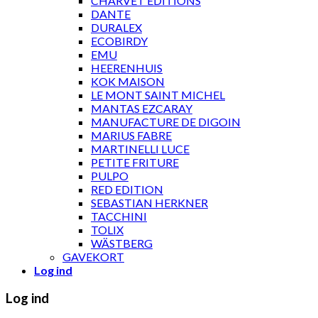
CHARVET ÉDITIONS
DANTE
DURALEX
ECOBIRDY
EMU
HEERENHUIS
KOK MAISON
LE MONT SAINT MICHEL
MANTAS EZCARAY
MANUFACTURE DE DIGOIN
MARIUS FABRE
MARTINELLI LUCE
PETITE FRITURE
PULPO
RED EDITION
SEBASTIAN HERKNER
TACCHINI
TOLIX
WÄSTBERG
GAVEKORT
Log ind
Log ind