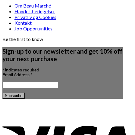
Om Beau Marché
Handelsbetingelser
Privatliv og Cookies
Kontakt
Job Opportunities
Be the first to know
Sign-up to our newsletter and get 10% off
your next purchase
*
indicates required
Email Address
*