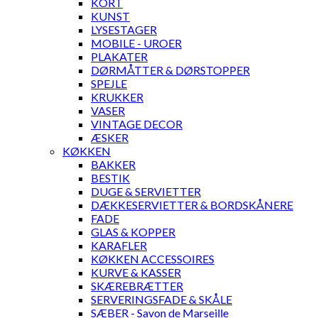
KORT
KUNST
LYSESTAGER
MOBILE - UROER
PLAKATER
DØRMÅTTER & DØRSTOPPER
SPEJLE
KRUKKER
VASER
VINTAGE DECOR
ÆSKER
KØKKEN
BAKKER
BESTIK
DUGE & SERVIETTER
DÆKKESERVIETTER & BORDSKÅNERE
FADE
GLAS & KOPPER
KARAFLER
KØKKEN ACCESSOIRES
KURVE & KASSER
SKÆREBRÆTTER
SERVERINGSFADE & SKÅLE
SÆBER - Savon de Marseille