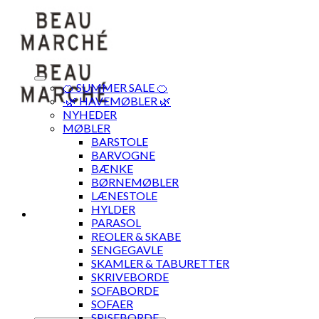
Skip
to
content
🍊 SUMMER SALE 🍊
·🌿 HAVEMØBLER 🌿
NYHEDER
MØBLER
BARSTOLE
BARVOGNE
BÆNKE
BØRNEMØBLER
LÆNESTOLE
HYLDER
PARASOL
REOLER & SKABE
SENGEGAVLE
SKAMLER & TABURETTER
SKRIVEBORDE
SOFABORDE
SOFAER
SPISEBORDE