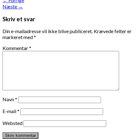
←
Forrige
Næste
→
Skriv et svar
Din e-mailadresse vil ikke blive publiceret.
Krævede felter er
markeret med
*
Kommentar
*
Navn
*
E-mail
*
Websted