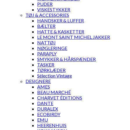
PUDER
VISKESTYKKER
TØJ & ACCESSORIES
HANDSKER & LUFFER
BÆLTER
HATTE & KASKETTER
LE MONT SAINT MICHEL JAKKER
NATTØJ
NØGLERINGE
PARAPLY
SMYKKER & HÅRSPÆNDER
TASKER
TØRKLÆDER
Sélection Vintage
DESIGNERE
AMES
BEAU MARCHÉ
CHARVET ÉDITIONS
DANTE
DURALEX
ECOBIRDY
EMU
HEERENHUIS