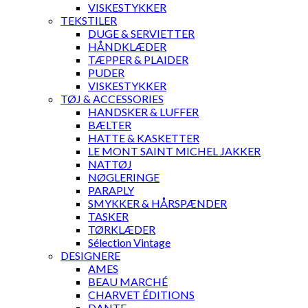
VISKESTYKKER
TEKSTILER
DUGE & SERVIETTER
HÅNDKLÆDER
TÆPPER & PLAIDER
PUDER
VISKESTYKKER
TØJ & ACCESSORIES
HANDSKER & LUFFER
BÆLTER
HATTE & KASKETTER
LE MONT SAINT MICHEL JAKKER
NATTØJ
NØGLERINGE
PARAPLY
SMYKKER & HÅRSPÆNDER
TASKER
TØRKLÆDER
Sélection Vintage
DESIGNERE
AMES
BEAU MARCHÉ
CHARVET ÉDITIONS
DANTE