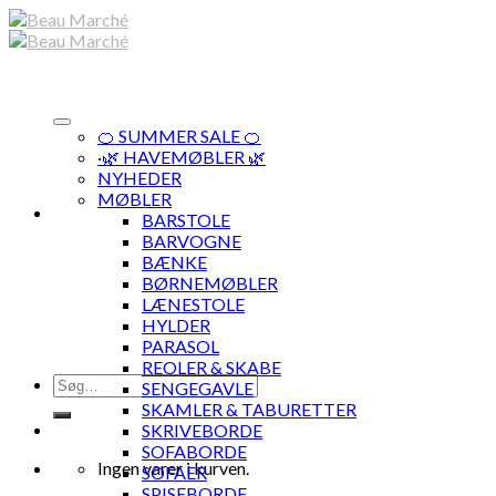
Skip
to
content
🍊 SUMMER SALE 🍊
·🌿 HAVEMØBLER 🌿
NYHEDER
MØBLER
BARSTOLE
BARVOGNE
BÆNKE
BØRNEMØBLER
LÆNESTOLE
HYLDER
PARASOL
REOLER & SKABE
Søg
SENGEGAVLE
efter:
SKAMLER & TABURETTER
SKRIVEBORDE
SOFABORDE
Ingen varer i kurven.
SOFAER
SPISEBORDE