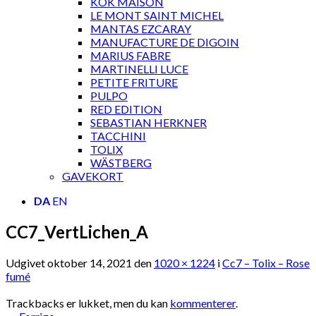
KOK MAISON
LE MONT SAINT MICHEL
MANTAS EZCARAY
MANUFACTURE DE DIGOIN
MARIUS FABRE
MARTINELLI LUCE
PETITE FRITURE
PULPO
RED EDITION
SEBASTIAN HERKNER
TACCHINI
TOLIX
WÄSTBERG
GAVEKORT
DA
EN
CC7_VertLichen_A
Udgivet
oktober 14, 2021
den
1020 × 1224
i
Cc7 – Tolix – Rose
fumé
Trackbacks er lukket, men du kan
kommenterer
.