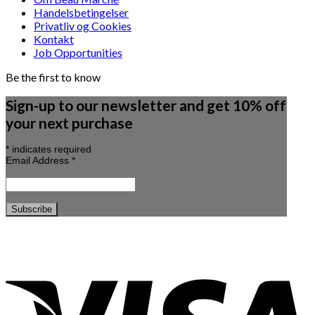
Handelsbetingelser
Privatliv og Cookies
Kontakt
Job Opportunities
Be the first to know
Sign-up to our newsletter and get 10% off
your next purchase
*
indicates required
Email Address
*