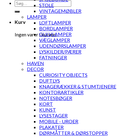
Søg
STOLE
efter:
VINTAGEMØBLER
LAMPER
Kurv
LOFTLAMPER
BORDLAMPER
GULVLAMPER
Ingen varer i kurven.
VÆGLAMPER
UDENDØRSLAMPER
LYSKILDER/PÆRER
FATNINGER
HAVEN
DECOR
CURIOSITY OBJECTS
DUFTLYS
KNAGERÆKKER & STUMTJENERE
KONTORARTIKLER
NOTESBØGER
KORT
KUNST
LYSESTAGER
MOBILE - UROER
PLAKATER
DØRMÅTTER & DØRSTOPPER