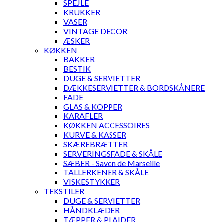
SPEJLE
KRUKKER
VASER
VINTAGE DECOR
ÆSKER
KØKKEN
BAKKER
BESTIK
DUGE & SERVIETTER
DÆKKESERVIETTER & BORDSKÅNERE
FADE
GLAS & KOPPER
KARAFLER
KØKKEN ACCESSOIRES
KURVE & KASSER
SKÆREBRÆTTER
SERVERINGSFADE & SKÅLE
SÆBER - Savon de Marseille
TALLERKENER & SKÅLE
VISKESTYKKER
TEKSTILER
DUGE & SERVIETTER
HÅNDKLÆDER
TÆPPER & PLAIDER