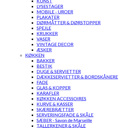
KUNST
LYSESTAGER
MOBILE - UROER
PLAKATER
DØRMÅTTER & DØRSTOPPER
SPEJLE
KRUKKER
VASER
VINTAGE DECOR
ÆSKER
KØKKEN
BAKKER
BESTIK
DUGE & SERVIETTER
DÆKKESERVIETTER & BORDSKÅNERE
FADE
GLAS & KOPPER
KARAFLER
KØKKEN ACCESSOIRES
KURVE & KASSER
SKÆREBRÆTTER
SERVERINGSFADE & SKÅLE
SÆBER - Savon de Marseille
TALLERKENER & SKÅLE