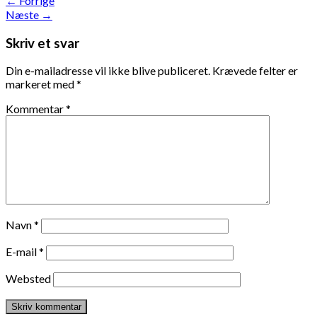
←
Forrige
Næste
→
Skriv et svar
Din e-mailadresse vil ikke blive publiceret.
Krævede felter er
markeret med
*
Kommentar
*
Navn
*
E-mail
*
Websted