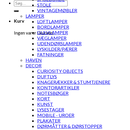
Søg
STOLE
efter:
VINTAGEMØBLER
LAMPER
Kurv
LOFTLAMPER
BORDLAMPER
GULVLAMPER
Ingen varer i kurven.
VÆGLAMPER
UDENDØRSLAMPER
LYSKILDER/PÆRER
FATNINGER
HAVEN
DECOR
CURIOSITY OBJECTS
DUFTLYS
KNAGERÆKKER & STUMTJENERE
KONTORARTIKLER
NOTESBØGER
KORT
KUNST
LYSESTAGER
MOBILE - UROER
PLAKATER
DØRMÅTTER & DØRSTOPPER