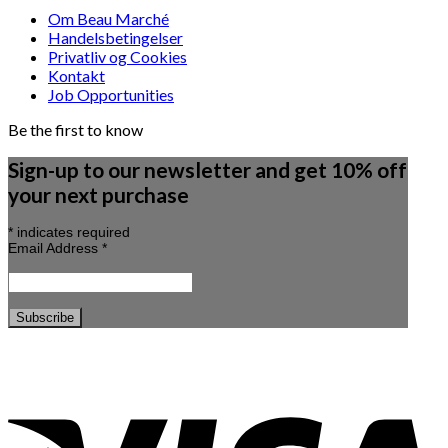
Om Beau Marché
Handelsbetingelser
Privatliv og Cookies
Kontakt
Job Opportunities
Be the first to know
Sign-up to our newsletter and get 10% off
your next purchase
*
indicates required
Email Address
*