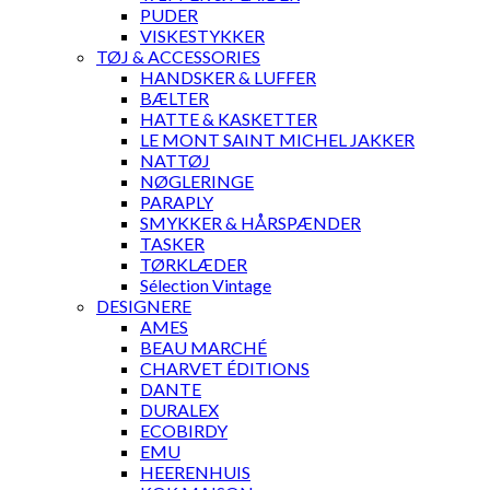
PUDER
VISKESTYKKER
TØJ & ACCESSORIES
HANDSKER & LUFFER
BÆLTER
HATTE & KASKETTER
LE MONT SAINT MICHEL JAKKER
NATTØJ
NØGLERINGE
PARAPLY
SMYKKER & HÅRSPÆNDER
TASKER
TØRKLÆDER
Sélection Vintage
DESIGNERE
AMES
BEAU MARCHÉ
CHARVET ÉDITIONS
DANTE
DURALEX
ECOBIRDY
EMU
HEERENHUIS