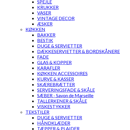
SPEJLE
KRUKKER
VASER
VINTAGE DECOR
ÆSKER
KØKKEN
BAKKER
BESTIK
DUGE & SERVIETTER
DÆKKESERVIETTER & BORDSKÅNERE
FADE
GLAS & KOPPER
KARAFLER
KØKKEN ACCESSOIRES
KURVE & KASSER
SKÆREBRÆTTER
SERVERINGSFADE & SKÅLE
SÆBER - Savon de Marseille
TALLERKENER & SKÅLE
VISKESTYKKER
TEKSTILER
DUGE & SERVIETTER
HÅNDKLÆDER
TÆPPER & PLAIDER