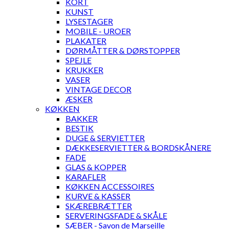
KORT
KUNST
LYSESTAGER
MOBILE - UROER
PLAKATER
DØRMÅTTER & DØRSTOPPER
SPEJLE
KRUKKER
VASER
VINTAGE DECOR
ÆSKER
KØKKEN
BAKKER
BESTIK
DUGE & SERVIETTER
DÆKKESERVIETTER & BORDSKÅNERE
FADE
GLAS & KOPPER
KARAFLER
KØKKEN ACCESSOIRES
KURVE & KASSER
SKÆREBRÆTTER
SERVERINGSFADE & SKÅLE
SÆBER - Savon de Marseille