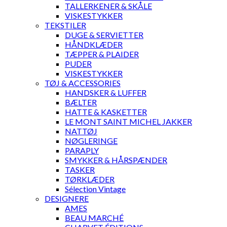
TALLERKENER & SKÅLE
VISKESTYKKER
TEKSTILER
DUGE & SERVIETTER
HÅNDKLÆDER
TÆPPER & PLAIDER
PUDER
VISKESTYKKER
TØJ & ACCESSORIES
HANDSKER & LUFFER
BÆLTER
HATTE & KASKETTER
LE MONT SAINT MICHEL JAKKER
NATTØJ
NØGLERINGE
PARAPLY
SMYKKER & HÅRSPÆNDER
TASKER
TØRKLÆDER
Sélection Vintage
DESIGNERE
AMES
BEAU MARCHÉ