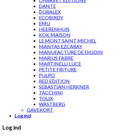
CHARVET ÉDITIONS
DANTE
DURALEX
ECOBIRDY
EMU
HEERENHUIS
KOK MAISON
LE MONT SAINT MICHEL
MANTAS EZCARAY
MANUFACTURE DE DIGOIN
MARIUS FABRE
MARTINELLI LUCE
PETITE FRITURE
PULPO
RED EDITION
SEBASTIAN HERKNER
TACCHINI
TOLIX
WÄSTBERG
GAVEKORT
Log ind
Log ind