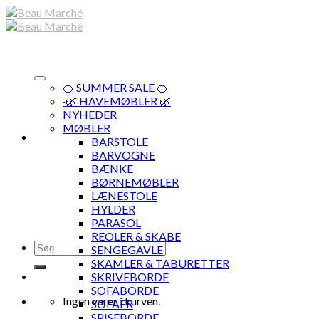
Skip
to
content
🍊 SUMMER SALE 🍊
·🌿 HAVEMØBLER 🌿
NYHEDER
MØBLER
BARSTOLE
BARVOGNE
BÆNKE
BØRNEMØBLER
LÆNESTOLE
HYLDER
PARASOL
REOLER & SKABE
Søg
SENGEGAVLE
efter:
SKAMLER & TABURETTER
SKRIVEBORDE
SOFABORDE
Ingen varer i kurven.
SOFAER
SPISEBORDE