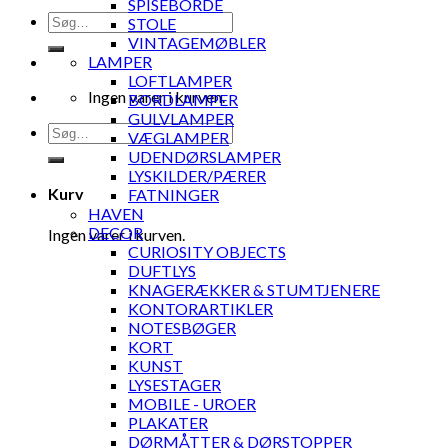
SPISEBORDE
Søg
STOLE
efter:
VINTAGEMØBLER
LAMPER
LOFTLAMPER
Ingen varer i kurven.
BORDLAMPER
GULVLAMPER
Søg
VÆGLAMPER
efter:
UDENDØRSLAMPER
LYSKILDER/PÆRER
Kurv
FATNINGER
HAVEN
DECOR
Ingen varer i kurven.
CURIOSITY OBJECTS
DUFTLYS
KNAGERÆKKER & STUMTJENERE
KONTORARTIKLER
NOTESBØGER
KORT
KUNST
LYSESTAGER
MOBILE - UROER
PLAKATER
DØRMÅTTER & DØRSTOPPER