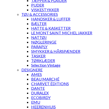
TÆPPER & PLAIDER
PUDER
VISKESTYKKER
TØJ & ACCESSORIES
HANDSKER & LUFFER
BÆLTER
HATTE & KASKETTER
LE MONT SAINT MICHEL JAKKER
NATTØJ
NØGLERINGE
PARAPLY
SMYKKER & HÅRSPÆNDER
TASKER
TØRKLÆDER
Sélection Vintage
DESIGNERE
AMES
BEAU MARCHÉ
CHARVET ÉDITIONS
DANTE
DURALEX
ECOBIRDY
EMU
HEERENHUIS