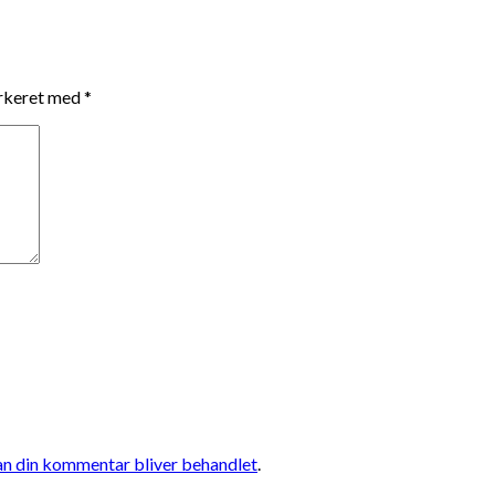
arkeret med
*
n din kommentar bliver behandlet
.