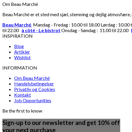
Om Beau Marché
Beau Marché er et sted med sjæl, stemning og dejlig atmosfære, hv
Beau Marché
Mandag - Fredag : 10.00 til 18.00 Lørdag : 10.00 
til 22.00
à côté - Le bistrot
Onsdag - Søndag : 11.00 til 22.00
INSPIRATION
Blog
Artikler
Wishlist
INFORMATION
Om Beau Marché
Handelsbetingelser
Privatliv og Cookies
Kontakt
Job Opportunities
Be the first to know
Sign-up to our newsletter and get 10% off
your next purchase