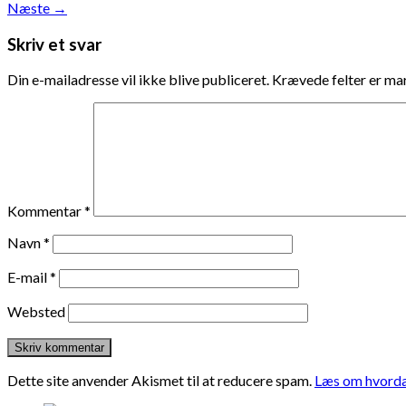
Næste
→
Skriv et svar
Din e-mailadresse vil ikke blive publiceret.
Krævede felter er m
Kommentar
*
Navn
*
E-mail
*
Websted
Dette site anvender Akismet til at reducere spam.
Læs om hvorda