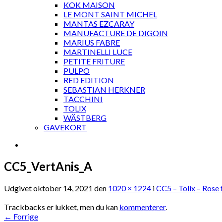
KOK MAISON
LE MONT SAINT MICHEL
MANTAS EZCARAY
MANUFACTURE DE DIGOIN
MARIUS FABRE
MARTINELLI LUCE
PETITE FRITURE
PULPO
RED EDITION
SEBASTIAN HERKNER
TACCHINI
TOLIX
WÄSTBERG
GAVEKORT
CC5_VertAnis_A
Udgivet
oktober 14, 2021
den
1020 × 1224
i
CC5 – Tolix – Rose
Trackbacks er lukket, men du kan
kommenterer
.
←
Forrige