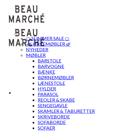
Skip
to
content
🍊 SUMMER SALE 🍊
·🌿 HAVEMØBLER 🌿
NYHEDER
MØBLER
BARSTOLE
BARVOGNE
BÆNKE
BØRNEMØBLER
LÆNESTOLE
HYLDER
PARASOL
REOLER & SKABE
SENGEGAVLE
SKAMLER & TABURETTER
SKRIVEBORDE
SOFABORDE
SOFAER