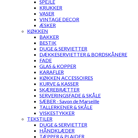
SPEJLE
KRUKKER
VASER
VINTAGE DECOR
ÆSKER
KØKKEN
BAKKER
BESTIK
DUGE & SERVIETTER
DÆKKESERVIETTER & BORDSKÅNERE
FADE
GLAS & KOPPER
KARAFLER
KØKKEN ACCESSOIRES
KURVE & KASSER
SKÆREBRÆTTER
SERVERINGSFADE & SKÅLE
SÆBER - Savon de Marseille
TALLERKENER & SKÅLE
VISKESTYKKER
TEKSTILER
DUGE & SERVIETTER
HÅNDKLÆDER
TÆPPER & PLAIDER