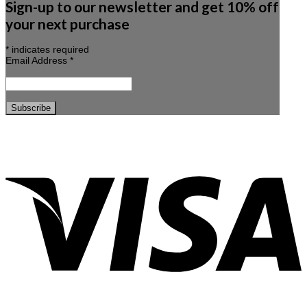
Sign-up to our newsletter and get 10% off
your next purchase
*
indicates required
Email Address
*