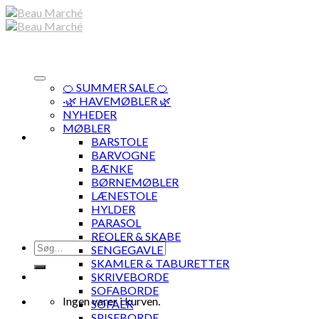
Skip
to
content
🍊 SUMMER SALE 🍊
·🌿 HAVEMØBLER 🌿
NYHEDER
MØBLER
BARSTOLE
BARVOGNE
BÆNKE
BØRNEMØBLER
LÆNESTOLE
HYLDER
PARASOL
REOLER & SKABE
Søg
SENGEGAVLE
efter:
SKAMLER & TABURETTER
SKRIVEBORDE
SOFABORDE
Ingen varer i kurven.
SOFAER
SPISEBORDE