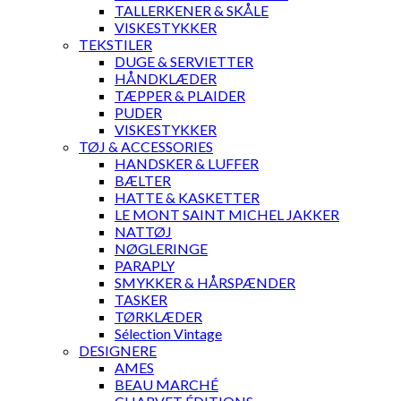
TALLERKENER & SKÅLE
VISKESTYKKER
TEKSTILER
DUGE & SERVIETTER
HÅNDKLÆDER
TÆPPER & PLAIDER
PUDER
VISKESTYKKER
TØJ & ACCESSORIES
HANDSKER & LUFFER
BÆLTER
HATTE & KASKETTER
LE MONT SAINT MICHEL JAKKER
NATTØJ
NØGLERINGE
PARAPLY
SMYKKER & HÅRSPÆNDER
TASKER
TØRKLÆDER
Sélection Vintage
DESIGNERE
AMES
BEAU MARCHÉ