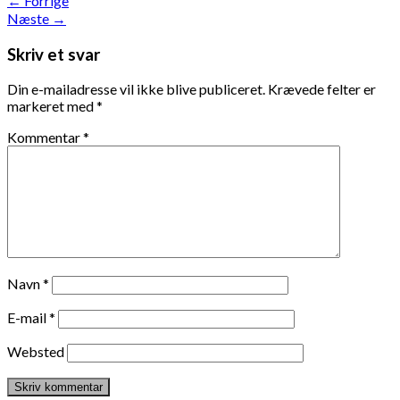
←
Forrige
Næste
→
Skriv et svar
Din e-mailadresse vil ikke blive publiceret.
Krævede felter er
markeret med
*
Kommentar
*
Navn
*
E-mail
*
Websted