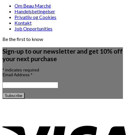
Om Beau Marché
Handelsbetingelser
Privatliv og Cookies
Kontakt
Job Opportunities
Be the first to know
Sign-up to our newsletter and get 10% off
your next purchase
*
indicates required
Email Address
*