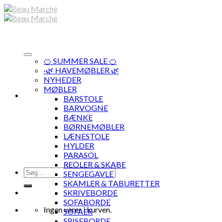
Skip
to
content
🍊 SUMMER SALE 🍊
·🌿 HAVEMØBLER 🌿
NYHEDER
MØBLER
BARSTOLE
BARVOGNE
BÆNKE
BØRNEMØBLER
LÆNESTOLE
HYLDER
PARASOL
REOLER & SKABE
Søg
SENGEGAVLE
efter:
SKAMLER & TABURETTER
SKRIVEBORDE
SOFABORDE
Ingen varer i kurven.
SOFAER
SPISEBORDE