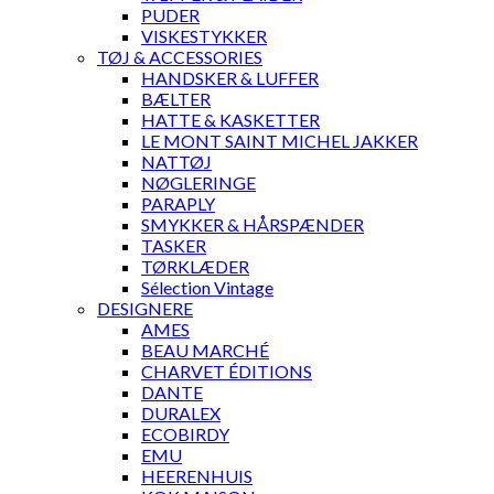
PUDER
VISKESTYKKER
TØJ & ACCESSORIES
HANDSKER & LUFFER
BÆLTER
HATTE & KASKETTER
LE MONT SAINT MICHEL JAKKER
NATTØJ
NØGLERINGE
PARAPLY
SMYKKER & HÅRSPÆNDER
TASKER
TØRKLÆDER
Sélection Vintage
DESIGNERE
AMES
BEAU MARCHÉ
CHARVET ÉDITIONS
DANTE
DURALEX
ECOBIRDY
EMU
HEERENHUIS