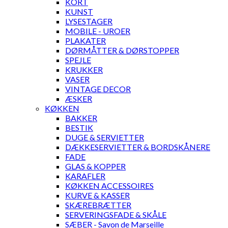
KORT
KUNST
LYSESTAGER
MOBILE - UROER
PLAKATER
DØRMÅTTER & DØRSTOPPER
SPEJLE
KRUKKER
VASER
VINTAGE DECOR
ÆSKER
KØKKEN
BAKKER
BESTIK
DUGE & SERVIETTER
DÆKKESERVIETTER & BORDSKÅNERE
FADE
GLAS & KOPPER
KARAFLER
KØKKEN ACCESSOIRES
KURVE & KASSER
SKÆREBRÆTTER
SERVERINGSFADE & SKÅLE
SÆBER - Savon de Marseille