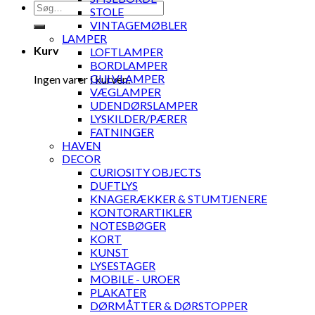
Søg
STOLE
efter:
VINTAGEMØBLER
LAMPER
Kurv
LOFTLAMPER
BORDLAMPER
GULVLAMPER
Ingen varer i kurven.
VÆGLAMPER
UDENDØRSLAMPER
LYSKILDER/PÆRER
FATNINGER
HAVEN
DECOR
CURIOSITY OBJECTS
DUFTLYS
KNAGERÆKKER & STUMTJENERE
KONTORARTIKLER
NOTESBØGER
KORT
KUNST
LYSESTAGER
MOBILE - UROER
PLAKATER
DØRMÅTTER & DØRSTOPPER