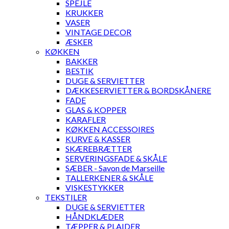
SPEJLE
KRUKKER
VASER
VINTAGE DECOR
ÆSKER
KØKKEN
BAKKER
BESTIK
DUGE & SERVIETTER
DÆKKESERVIETTER & BORDSKÅNERE
FADE
GLAS & KOPPER
KARAFLER
KØKKEN ACCESSOIRES
KURVE & KASSER
SKÆREBRÆTTER
SERVERINGSFADE & SKÅLE
SÆBER - Savon de Marseille
TALLERKENER & SKÅLE
VISKESTYKKER
TEKSTILER
DUGE & SERVIETTER
HÅNDKLÆDER
TÆPPER & PLAIDER