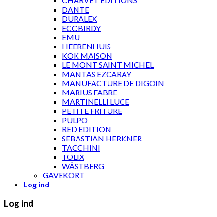
CHARVET ÉDITIONS
DANTE
DURALEX
ECOBIRDY
EMU
HEERENHUIS
KOK MAISON
LE MONT SAINT MICHEL
MANTAS EZCARAY
MANUFACTURE DE DIGOIN
MARIUS FABRE
MARTINELLI LUCE
PETITE FRITURE
PULPO
RED EDITION
SEBASTIAN HERKNER
TACCHINI
TOLIX
WÄSTBERG
GAVEKORT
Log ind
Log ind