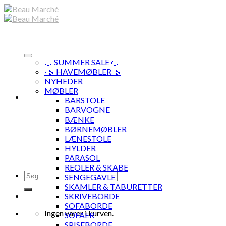
Skip
to
content
🍊 SUMMER SALE 🍊
·🌿 HAVEMØBLER 🌿
NYHEDER
MØBLER
BARSTOLE
BARVOGNE
BÆNKE
BØRNEMØBLER
LÆNESTOLE
HYLDER
PARASOL
REOLER & SKABE
Søg
SENGEGAVLE
efter:
SKAMLER & TABURETTER
SKRIVEBORDE
SOFABORDE
Ingen varer i kurven.
SOFAER
SPISEBORDE