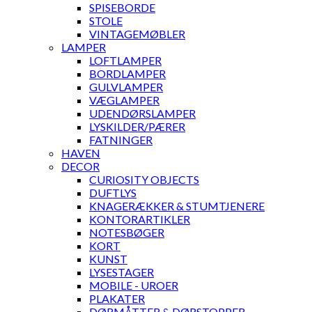
SPISEBORDE
STOLE
VINTAGEMØBLER
LAMPER
LOFTLAMPER
BORDLAMPER
GULVLAMPER
VÆGLAMPER
UDENDØRSLAMPER
LYSKILDER/PÆRER
FATNINGER
HAVEN
DECOR
CURIOSITY OBJECTS
DUFTLYS
KNAGERÆKKER & STUMTJENERE
KONTORARTIKLER
NOTESBØGER
KORT
KUNST
LYSESTAGER
MOBILE - UROER
PLAKATER
DØRMÅTTER & DØRSTOPPER