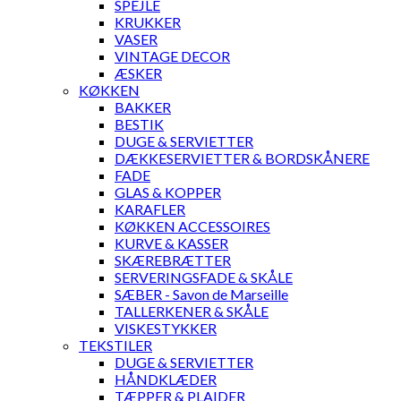
SPEJLE
KRUKKER
VASER
VINTAGE DECOR
ÆSKER
KØKKEN
BAKKER
BESTIK
DUGE & SERVIETTER
DÆKKESERVIETTER & BORDSKÅNERE
FADE
GLAS & KOPPER
KARAFLER
KØKKEN ACCESSOIRES
KURVE & KASSER
SKÆREBRÆTTER
SERVERINGSFADE & SKÅLE
SÆBER - Savon de Marseille
TALLERKENER & SKÅLE
VISKESTYKKER
TEKSTILER
DUGE & SERVIETTER
HÅNDKLÆDER
TÆPPER & PLAIDER