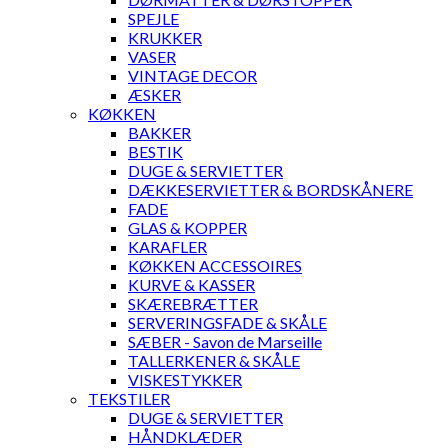
SPEJLE
KRUKKER
VASER
VINTAGE DECOR
ÆSKER
KØKKEN
BAKKER
BESTIK
DUGE & SERVIETTER
DÆKKESERVIETTER & BORDSKÅNERE
FADE
GLAS & KOPPER
KARAFLER
KØKKEN ACCESSOIRES
KURVE & KASSER
SKÆREBRÆTTER
SERVERINGSFADE & SKÅLE
SÆBER - Savon de Marseille
TALLERKENER & SKÅLE
VISKESTYKKER
TEKSTILER
DUGE & SERVIETTER
HÅNDKLÆDER