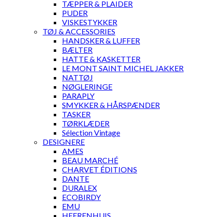
TÆPPER & PLAIDER
PUDER
VISKESTYKKER
TØJ & ACCESSORIES
HANDSKER & LUFFER
BÆLTER
HATTE & KASKETTER
LE MONT SAINT MICHEL JAKKER
NATTØJ
NØGLERINGE
PARAPLY
SMYKKER & HÅRSPÆNDER
TASKER
TØRKLÆDER
Sélection Vintage
DESIGNERE
AMES
BEAU MARCHÉ
CHARVET ÉDITIONS
DANTE
DURALEX
ECOBIRDY
EMU
HEERENHUIS