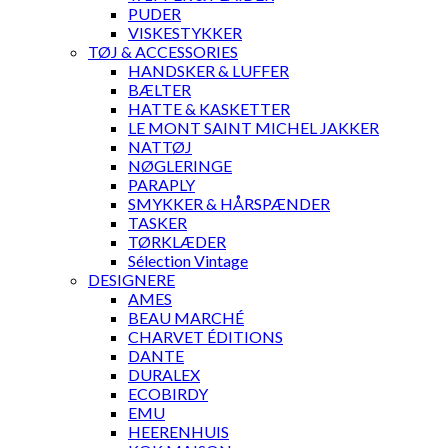
PUDER
VISKESTYKKER
TØJ & ACCESSORIES
HANDSKER & LUFFER
BÆLTER
HATTE & KASKETTER
LE MONT SAINT MICHEL JAKKER
NATTØJ
NØGLERINGE
PARAPLY
SMYKKER & HÅRSPÆNDER
TASKER
TØRKLÆDER
Sélection Vintage
DESIGNERE
AMES
BEAU MARCHÉ
CHARVET ÉDITIONS
DANTE
DURALEX
ECOBIRDY
EMU
HEERENHUIS