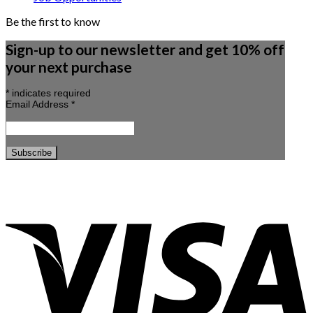
Be the first to know
Sign-up to our newsletter and get 10% off
your next purchase
*
indicates required
Email Address
*