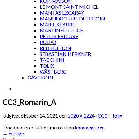
KOK MAISON
LE MONT SAINT MICHEL
MANTAS EZCARAY
MANUFACTURE DE DIGOIN
MARIUS FABRE
MARTINELLI LUCE
PETITE FRITURE
PULPO
RED EDITION
SEBASTIAN HERKNER
TACCHINI
TOLIX
WÄSTBERG
GAVEKORT
CC3_Romarin_A
Udgivet
oktober 14, 2021
den
1020 × 1224
i
CC3 – Tolix
Trackbacks er lukket, men du kan
kommenterer
.
←
Forrige