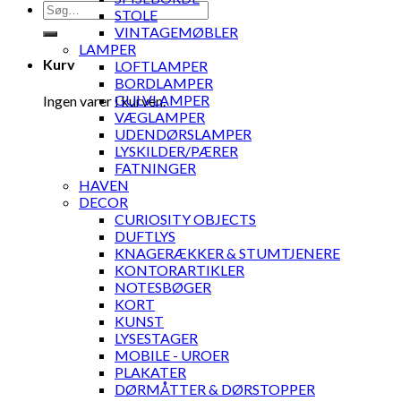
Søg
STOLE
efter:
VINTAGEMØBLER
LAMPER
Kurv
LOFTLAMPER
BORDLAMPER
GULVLAMPER
Ingen varer i kurven.
VÆGLAMPER
UDENDØRSLAMPER
LYSKILDER/PÆRER
FATNINGER
HAVEN
DECOR
CURIOSITY OBJECTS
DUFTLYS
KNAGERÆKKER & STUMTJENERE
KONTORARTIKLER
NOTESBØGER
KORT
KUNST
LYSESTAGER
MOBILE - UROER
PLAKATER
DØRMÅTTER & DØRSTOPPER