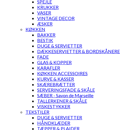
SPEJLE
KRUKKER
VASER
VINTAGE DECOR
ÆSKER
KØKKEN
BAKKER
BESTIK
DUGE & SERVIETTER
DÆKKESERVIETTER & BORDSKÅNERE
FADE
GLAS & KOPPER
KARAFLER
KØKKEN ACCESSOIRES
KURVE & KASSER
SKÆREBRÆTTER
SERVERINGSFADE & SKÅLE
SÆBER - Savon de Marseille
TALLERKENER & SKÅLE
VISKESTYKKER
TEKSTILER
DUGE & SERVIETTER
HÅNDKLÆDER
TÆPPER & PLAIDER