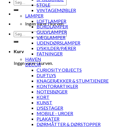
Søg
STOLE
efter:
VINTAGEMØBLER
LAMPER
LOFTLAMPER
Ingen varer i kurven.
BORDLAMPER
GULVLAMPER
Søg
VÆGLAMPER
efter:
UDENDØRSLAMPER
LYSKILDER/PÆRER
Kurv
FATNINGER
HAVEN
Ingen varer i kurven.
DECOR
CURIOSITY OBJECTS
DUFTLYS
KNAGERÆKKER & STUMTJENERE
KONTORARTIKLER
NOTESBØGER
KORT
KUNST
LYSESTAGER
MOBILE - UROER
PLAKATER
DØRMÅTTER & DØRSTOPPER