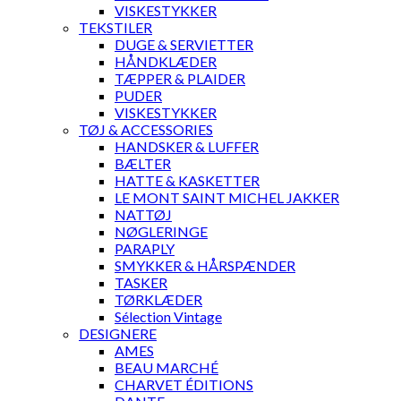
VISKESTYKKER
TEKSTILER
DUGE & SERVIETTER
HÅNDKLÆDER
TÆPPER & PLAIDER
PUDER
VISKESTYKKER
TØJ & ACCESSORIES
HANDSKER & LUFFER
BÆLTER
HATTE & KASKETTER
LE MONT SAINT MICHEL JAKKER
NATTØJ
NØGLERINGE
PARAPLY
SMYKKER & HÅRSPÆNDER
TASKER
TØRKLÆDER
Sélection Vintage
DESIGNERE
AMES
BEAU MARCHÉ
CHARVET ÉDITIONS