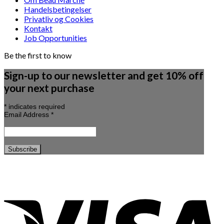
Handelsbetingelser
Privatliv og Cookies
Kontakt
Job Opportunities
Be the first to know
Sign-up to our newsletter and get 10% off
your next purchase
*
indicates required
Email Address
*