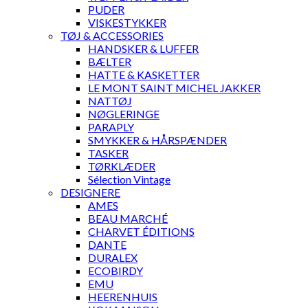
PUDER
VISKESTYKKER
TØJ & ACCESSORIES
HANDSKER & LUFFER
BÆLTER
HATTE & KASKETTER
LE MONT SAINT MICHEL JAKKER
NATTØJ
NØGLERINGE
PARAPLY
SMYKKER & HÅRSPÆNDER
TASKER
TØRKLÆDER
Sélection Vintage
DESIGNERE
AMES
BEAU MARCHÉ
CHARVET ÉDITIONS
DANTE
DURALEX
ECOBIRDY
EMU
HEERENHUIS