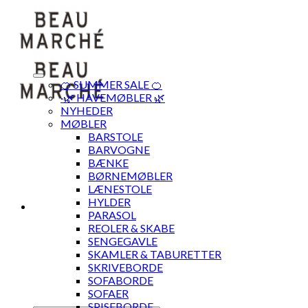
Skip
to
content
🍊 SUMMER SALE 🍊
·🌿 HAVEMØBLER 🌿
NYHEDER
MØBLER
BARSTOLE
BARVOGNE
BÆNKE
BØRNEMØBLER
LÆNESTOLE
HYLDER
PARASOL
REOLER & SKABE
SENGEGAVLE
SKAMLER & TABURETTER
SKRIVEBORDE
SOFABORDE
SOFAER
SPISEBORDE