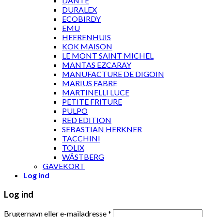
DANTE
DURALEX
ECOBIRDY
EMU
HEERENHUIS
KOK MAISON
LE MONT SAINT MICHEL
MANTAS EZCARAY
MANUFACTURE DE DIGOIN
MARIUS FABRE
MARTINELLI LUCE
PETITE FRITURE
PULPO
RED EDITION
SEBASTIAN HERKNER
TACCHINI
TOLIX
WÄSTBERG
GAVEKORT
Log ind
Log ind
Brugernavn eller e-mailadresse
*