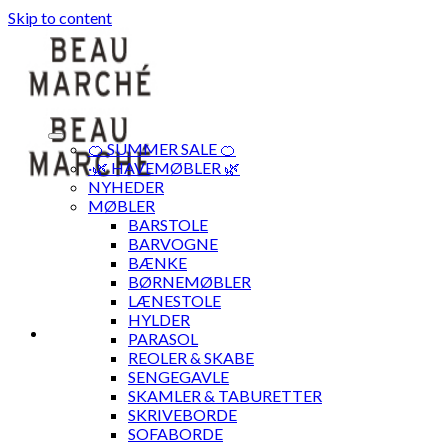
Skip to content
🍊 SUMMER SALE 🍊
·🌿 HAVEMØBLER 🌿
NYHEDER
MØBLER
BARSTOLE
BARVOGNE
BÆNKE
BØRNEMØBLER
LÆNESTOLE
HYLDER
PARASOL
REOLER & SKABE
SENGEGAVLE
SKAMLER & TABURETTER
SKRIVEBORDE
SOFABORDE