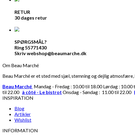
RETUR
30 dages retur
SPØRGSMÅL?
Ring 55771430
Skriv webshop@beaumarche.dk
Om Beau Marché
Beau Marché er et sted med sjæl, stemning og dejlig atmosfære, hv
Beau Marché
Mandag - Fredag : 10.00 til 18.00 Lørdag : 10.00 
til 22.00
à côté - Le bistrot
Onsdag - Søndag : 11.00 til 22.00
INSPIRATION
Blog
Artikler
Wishlist
INFORMATION