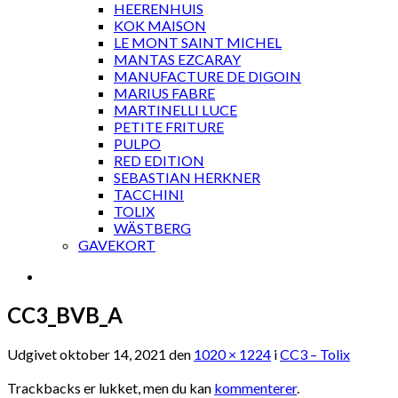
HEERENHUIS
KOK MAISON
LE MONT SAINT MICHEL
MANTAS EZCARAY
MANUFACTURE DE DIGOIN
MARIUS FABRE
MARTINELLI LUCE
PETITE FRITURE
PULPO
RED EDITION
SEBASTIAN HERKNER
TACCHINI
TOLIX
WÄSTBERG
GAVEKORT
CC3_BVB_A
Udgivet
oktober 14, 2021
den
1020 × 1224
i
CC3 – Tolix
Trackbacks er lukket, men du kan
kommenterer
.