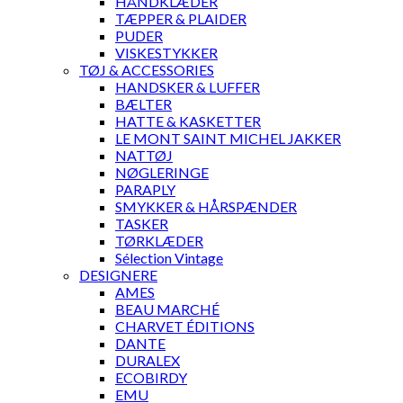
HÅNDKLÆDER
TÆPPER & PLAIDER
PUDER
VISKESTYKKER
TØJ & ACCESSORIES
HANDSKER & LUFFER
BÆLTER
HATTE & KASKETTER
LE MONT SAINT MICHEL JAKKER
NATTØJ
NØGLERINGE
PARAPLY
SMYKKER & HÅRSPÆNDER
TASKER
TØRKLÆDER
Sélection Vintage
DESIGNERE
AMES
BEAU MARCHÉ
CHARVET ÉDITIONS
DANTE
DURALEX
ECOBIRDY
EMU