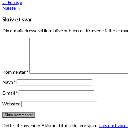
←
Forrige
Næste
→
Skriv et svar
Din e-mailadresse vil ikke blive publiceret.
Krævede felter er m
Kommentar
*
Navn
*
E-mail
*
Websted
Dette site anvender Akismet til at reducere spam.
Læs om hvorda