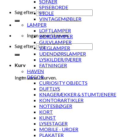
SOFAER
SPISEBORDE
Søg efter:
STOLE
VINTAGEMØBLER
LAMPER
LOFTLAMPER
Ingen varer i kurven.
BORDLAMPER
GULVLAMPER
Søg efter:
VÆGLAMPER
UDENDØRSLAMPER
LYSKILDER/PÆRER
Kurv
FATNINGER
HAVEN
DECOR
Ingen varer i kurven.
CURIOSITY OBJECTS
DUFTLYS
KNAGERÆKKER & STUMTJENERE
KONTORARTIKLER
NOTESBØGER
KORT
KUNST
LYSESTAGER
MOBILE - UROER
PLAKATER