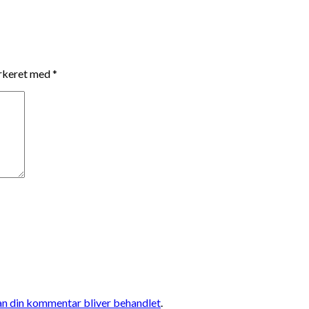
arkeret med
*
n din kommentar bliver behandlet
.