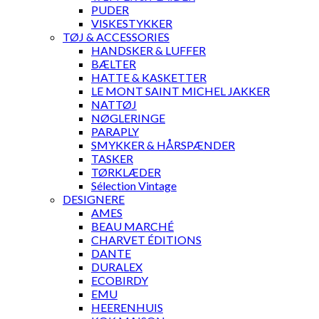
PUDER
VISKESTYKKER
TØJ & ACCESSORIES
HANDSKER & LUFFER
BÆLTER
HATTE & KASKETTER
LE MONT SAINT MICHEL JAKKER
NATTØJ
NØGLERINGE
PARAPLY
SMYKKER & HÅRSPÆNDER
TASKER
TØRKLÆDER
Sélection Vintage
DESIGNERE
AMES
BEAU MARCHÉ
CHARVET ÉDITIONS
DANTE
DURALEX
ECOBIRDY
EMU
HEERENHUIS