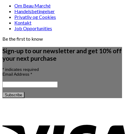
Om Beau Marché
Handelsbetingelser
Privatliv og Cookies
Kontakt
Job Opportunities
Be the first to know
Sign-up to our newsletter and get 10% off
your next purchase
*
indicates required
Email Address
*