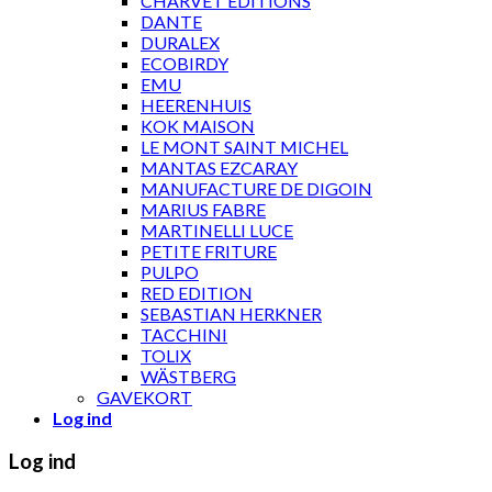
CHARVET ÉDITIONS
DANTE
DURALEX
ECOBIRDY
EMU
HEERENHUIS
KOK MAISON
LE MONT SAINT MICHEL
MANTAS EZCARAY
MANUFACTURE DE DIGOIN
MARIUS FABRE
MARTINELLI LUCE
PETITE FRITURE
PULPO
RED EDITION
SEBASTIAN HERKNER
TACCHINI
TOLIX
WÄSTBERG
GAVEKORT
Log ind
Log ind