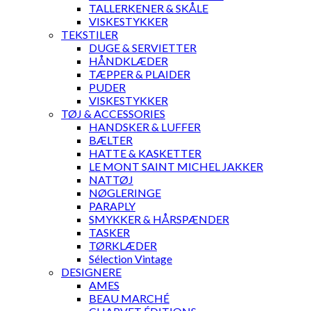
TALLERKENER & SKÅLE
VISKESTYKKER
TEKSTILER
DUGE & SERVIETTER
HÅNDKLÆDER
TÆPPER & PLAIDER
PUDER
VISKESTYKKER
TØJ & ACCESSORIES
HANDSKER & LUFFER
BÆLTER
HATTE & KASKETTER
LE MONT SAINT MICHEL JAKKER
NATTØJ
NØGLERINGE
PARAPLY
SMYKKER & HÅRSPÆNDER
TASKER
TØRKLÆDER
Sélection Vintage
DESIGNERE
AMES
BEAU MARCHÉ