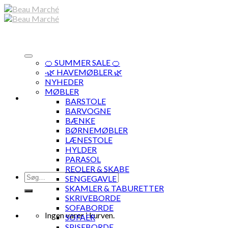
Skip
to
content
🍊 SUMMER SALE 🍊
·🌿 HAVEMØBLER 🌿
NYHEDER
MØBLER
BARSTOLE
BARVOGNE
BÆNKE
BØRNEMØBLER
LÆNESTOLE
HYLDER
PARASOL
REOLER & SKABE
Søg
SENGEGAVLE
efter:
SKAMLER & TABURETTER
SKRIVEBORDE
SOFABORDE
Ingen varer i kurven.
SOFAER
SPISEBORDE