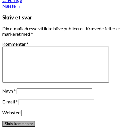
←
Forrige
Næste
→
Skriv et svar
Din e-mailadresse vil ikke blive publiceret.
Krævede felter er
markeret med
*
Kommentar
*
Navn
*
E-mail
*
Websted