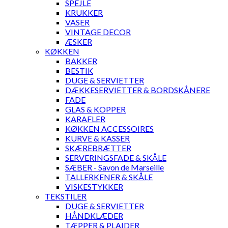
SPEJLE
KRUKKER
VASER
VINTAGE DECOR
ÆSKER
KØKKEN
BAKKER
BESTIK
DUGE & SERVIETTER
DÆKKESERVIETTER & BORDSKÅNERE
FADE
GLAS & KOPPER
KARAFLER
KØKKEN ACCESSOIRES
KURVE & KASSER
SKÆREBRÆTTER
SERVERINGSFADE & SKÅLE
SÆBER - Savon de Marseille
TALLERKENER & SKÅLE
VISKESTYKKER
TEKSTILER
DUGE & SERVIETTER
HÅNDKLÆDER
TÆPPER & PLAIDER