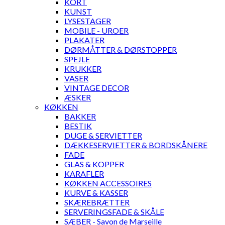
KORT
KUNST
LYSESTAGER
MOBILE - UROER
PLAKATER
DØRMÅTTER & DØRSTOPPER
SPEJLE
KRUKKER
VASER
VINTAGE DECOR
ÆSKER
KØKKEN
BAKKER
BESTIK
DUGE & SERVIETTER
DÆKKESERVIETTER & BORDSKÅNERE
FADE
GLAS & KOPPER
KARAFLER
KØKKEN ACCESSOIRES
KURVE & KASSER
SKÆREBRÆTTER
SERVERINGSFADE & SKÅLE
SÆBER - Savon de Marseille