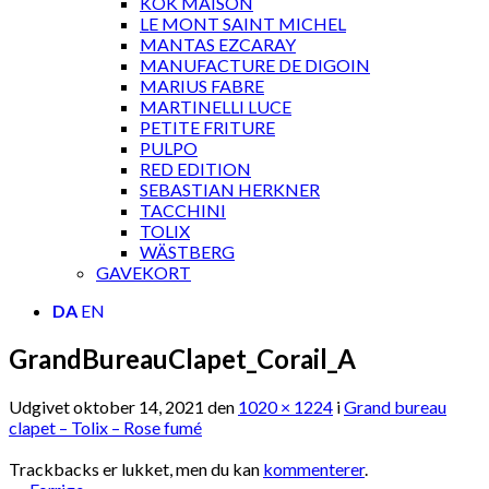
KOK MAISON
LE MONT SAINT MICHEL
MANTAS EZCARAY
MANUFACTURE DE DIGOIN
MARIUS FABRE
MARTINELLI LUCE
PETITE FRITURE
PULPO
RED EDITION
SEBASTIAN HERKNER
TACCHINI
TOLIX
WÄSTBERG
GAVEKORT
DA
EN
GrandBureauClapet_Corail_A
Udgivet
oktober 14, 2021
den
1020 × 1224
i
Grand bureau
clapet – Tolix – Rose fumé
Trackbacks er lukket, men du kan
kommenterer
.