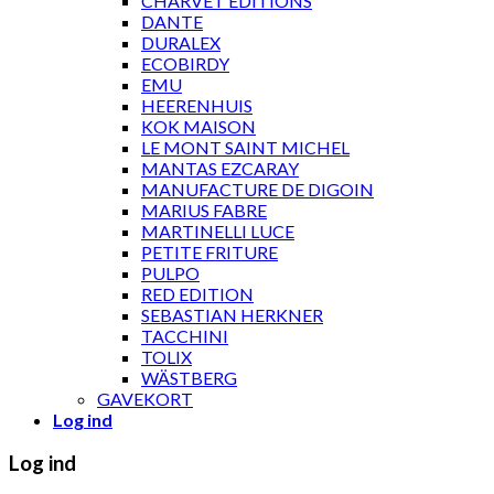
CHARVET ÉDITIONS
DANTE
DURALEX
ECOBIRDY
EMU
HEERENHUIS
KOK MAISON
LE MONT SAINT MICHEL
MANTAS EZCARAY
MANUFACTURE DE DIGOIN
MARIUS FABRE
MARTINELLI LUCE
PETITE FRITURE
PULPO
RED EDITION
SEBASTIAN HERKNER
TACCHINI
TOLIX
WÄSTBERG
GAVEKORT
Log ind
Log ind