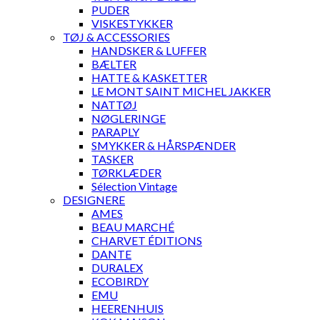
PUDER
VISKESTYKKER
TØJ & ACCESSORIES
HANDSKER & LUFFER
BÆLTER
HATTE & KASKETTER
LE MONT SAINT MICHEL JAKKER
NATTØJ
NØGLERINGE
PARAPLY
SMYKKER & HÅRSPÆNDER
TASKER
TØRKLÆDER
Sélection Vintage
DESIGNERE
AMES
BEAU MARCHÉ
CHARVET ÉDITIONS
DANTE
DURALEX
ECOBIRDY
EMU
HEERENHUIS