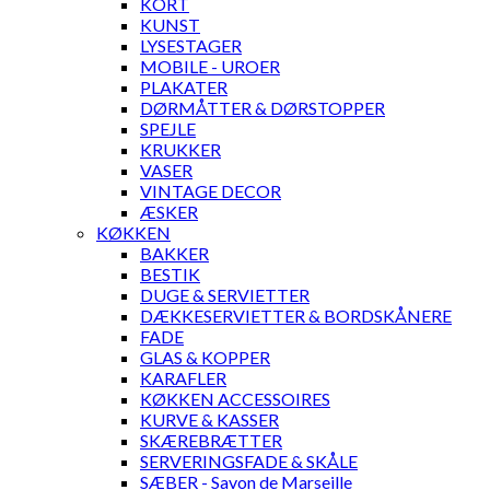
KORT
KUNST
LYSESTAGER
MOBILE - UROER
PLAKATER
DØRMÅTTER & DØRSTOPPER
SPEJLE
KRUKKER
VASER
VINTAGE DECOR
ÆSKER
KØKKEN
BAKKER
BESTIK
DUGE & SERVIETTER
DÆKKESERVIETTER & BORDSKÅNERE
FADE
GLAS & KOPPER
KARAFLER
KØKKEN ACCESSOIRES
KURVE & KASSER
SKÆREBRÆTTER
SERVERINGSFADE & SKÅLE
SÆBER - Savon de Marseille