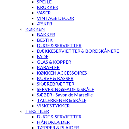
SPEJLE
KRUKKER
VASER
VINTAGE DECOR
ÆSKER
KØKKEN
BAKKER
BESTIK
DUGE & SERVIETTER
DÆKKESERVIETTER & BORDSKÅNERE
FADE
GLAS & KOPPER
KARAFLER
KØKKEN ACCESSOIRES
KURVE & KASSER
SKÆREBRÆTTER
SERVERINGSFADE & SKÅLE
SÆBER - Savon de Marseille
TALLERKENER & SKÅLE
VISKESTYKKER
TEKSTILER
DUGE & SERVIETTER
HÅNDKLÆDER
TÆPPER & PLAIDER