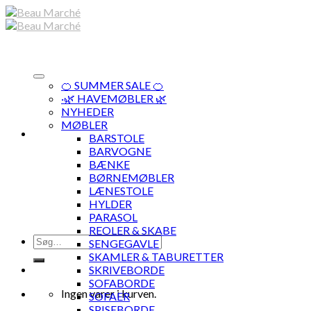
Skip
to
content
🍊 SUMMER SALE 🍊
·🌿 HAVEMØBLER 🌿
NYHEDER
MØBLER
BARSTOLE
BARVOGNE
BÆNKE
BØRNEMØBLER
LÆNESTOLE
HYLDER
PARASOL
REOLER & SKABE
Søg
SENGEGAVLE
efter:
SKAMLER & TABURETTER
SKRIVEBORDE
SOFABORDE
Ingen varer i kurven.
SOFAER
SPISEBORDE