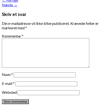
←
Forrige
Næste
→
Skriv et svar
Din e-mailadresse vil ikke blive publiceret.
Krævede felter er
markeret med
*
Kommentar
*
Navn
*
E-mail
*
Websted