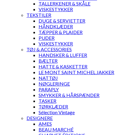
TALLERKENER & SKÅLE
VISKESTYKKER
TEKSTILER
DUGE & SERVIETTER
HÅNDKLÆDER
TÆPPER & PLAIDER
PUDER
VISKESTYKKER
TØJ & ACCESSORIES
HANDSKER & LUFFER
BÆLTER
HATTE & KASKETTER
LE MONT SAINT MICHEL JAKKER
NATTØJ
NØGLERINGE
PARAPLY
SMYKKER & HÅRSPÆNDER
TASKER
TØRKLÆDER
Sélection Vintage
DESIGNERE
AMES
BEAU MARCHÉ