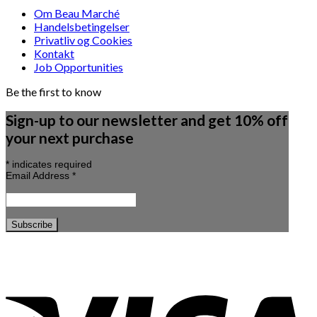
Om Beau Marché
Handelsbetingelser
Privatliv og Cookies
Kontakt
Job Opportunities
Be the first to know
Sign-up to our newsletter and get 10% off
your next purchase
*
indicates required
Email Address
*