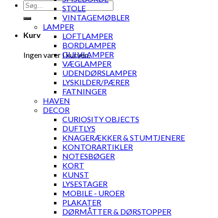
Søg
STOLE
efter:
VINTAGEMØBLER
LAMPER
Kurv
LOFTLAMPER
BORDLAMPER
GULVLAMPER
Ingen varer i kurven.
VÆGLAMPER
UDENDØRSLAMPER
LYSKILDER/PÆRER
FATNINGER
HAVEN
DECOR
CURIOSITY OBJECTS
DUFTLYS
KNAGERÆKKER & STUMTJENERE
KONTORARTIKLER
NOTESBØGER
KORT
KUNST
LYSESTAGER
MOBILE - UROER
PLAKATER
DØRMÅTTER & DØRSTOPPER