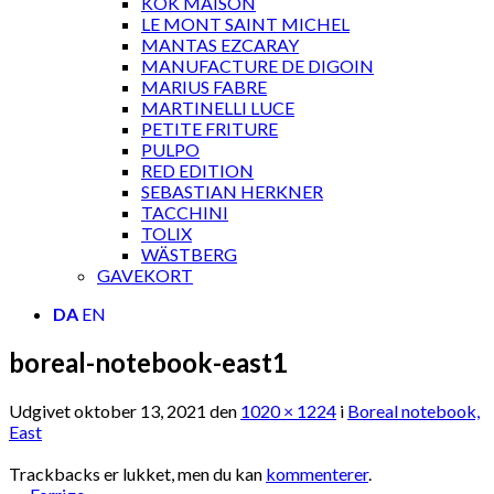
KOK MAISON
LE MONT SAINT MICHEL
MANTAS EZCARAY
MANUFACTURE DE DIGOIN
MARIUS FABRE
MARTINELLI LUCE
PETITE FRITURE
PULPO
RED EDITION
SEBASTIAN HERKNER
TACCHINI
TOLIX
WÄSTBERG
GAVEKORT
DA
EN
boreal-notebook-east1
Udgivet
oktober 13, 2021
den
1020 × 1224
i
Boreal notebook,
East
Trackbacks er lukket, men du kan
kommenterer
.