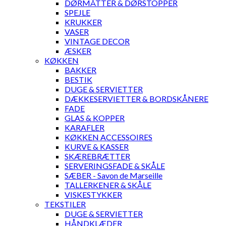
DØRMÅTTER & DØRSTOPPER
SPEJLE
KRUKKER
VASER
VINTAGE DECOR
ÆSKER
KØKKEN
BAKKER
BESTIK
DUGE & SERVIETTER
DÆKKESERVIETTER & BORDSKÅNERE
FADE
GLAS & KOPPER
KARAFLER
KØKKEN ACCESSOIRES
KURVE & KASSER
SKÆREBRÆTTER
SERVERINGSFADE & SKÅLE
SÆBER - Savon de Marseille
TALLERKENER & SKÅLE
VISKESTYKKER
TEKSTILER
DUGE & SERVIETTER
HÅNDKLÆDER