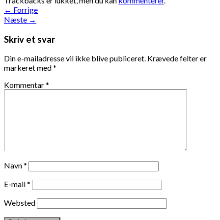
Trackbacks er lukket, men du kan
kommenterer
.
←
Forrige
Næste
→
Skriv et svar
Din e-mailadresse vil ikke blive publiceret.
Krævede felter er
markeret med
*
Kommentar
*
Navn
*
E-mail
*
Websted