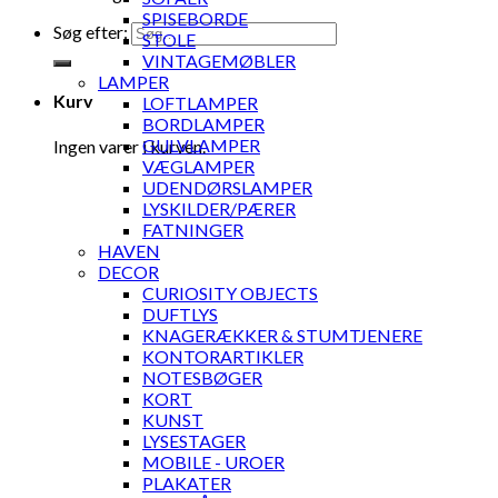
SPISEBORDE
Søg efter:
STOLE
VINTAGEMØBLER
LAMPER
Kurv
LOFTLAMPER
BORDLAMPER
GULVLAMPER
Ingen varer i kurven.
VÆGLAMPER
UDENDØRSLAMPER
LYSKILDER/PÆRER
FATNINGER
HAVEN
DECOR
CURIOSITY OBJECTS
DUFTLYS
KNAGERÆKKER & STUMTJENERE
KONTORARTIKLER
NOTESBØGER
KORT
KUNST
LYSESTAGER
MOBILE - UROER
PLAKATER