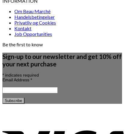
INFORMATION
Om Beau Marché
Handelsbetingelser
Privatliv og Cookies
Kontakt
Job Opportunities
Be the first to know
Sign-up to our newsletter and get 10% off
your next purchase
*
indicates required
Email Address
*