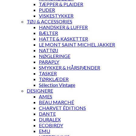
TÆPPER & PLAIDER
PUDER
VISKESTYKKER
TØJ & ACCESSORIES
HANDSKER & LUFFER
BÆLTER
HATTE & KASKETTER
LE MONT SAINT MICHEL JAKKER
NATTØJ
NØGLERINGE
PARAPLY
SMYKKER & HÅRSPÆNDER
TASKER
TØRKLÆDER
Sélection Vintage
DESIGNERE
AMES
BEAU MARCHÉ
CHARVET ÉDITIONS
DANTE
DURALEX
ECOBIRDY
EMU