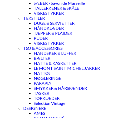
SÆBER - Savon de Marseille
TALLERKENER & SKÅLE
VISKESTYKKER
TEKSTILER
DUGE & SERVIETTER
HÅNDKLÆDER
TÆPPER & PLAIDER
PUDER
VISKESTYKKER
TØJ & ACCESSORIES
HANDSKER & LUFFER
BÆLTER
HATTE & KASKETTER
LE MONT SAINT MICHEL JAKKER
NATTØJ
NØGLERINGE
PARAPLY
SMYKKER & HÅRSPÆNDER
TASKER
TØRKLÆDER
Sélection Vintage
DESIGNERE
AMES