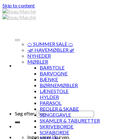
Skip to content
🍊 SUMMER SALE 🍊
·🌿 HAVEMØBLER 🌿
NYHEDER
MØBLER
BARSTOLE
BARVOGNE
BÆNKE
BØRNEMØBLER
LÆNESTOLE
HYLDER
PARASOL
REOLER & SKABE
Søg efter:
SENGEGAVLE
SKAMLER & TABURETTER
SKRIVEBORDE
SOFABORDE
Ingen varer i kurven.
SOFAER