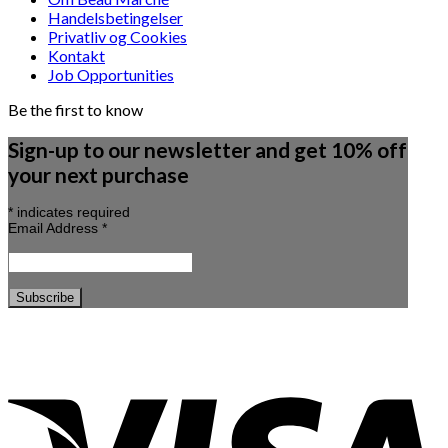
Handelsbetingelser
Privatliv og Cookies
Kontakt
Job Opportunities
Be the first to know
Sign-up to our newsletter and get 10% off
your next purchase
*
indicates required
Email Address
*