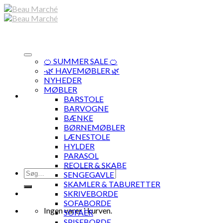
Skip
to
content
🍊 SUMMER SALE 🍊
·🌿 HAVEMØBLER 🌿
NYHEDER
MØBLER
BARSTOLE
BARVOGNE
BÆNKE
BØRNEMØBLER
LÆNESTOLE
HYLDER
PARASOL
REOLER & SKABE
Søg
SENGEGAVLE
efter:
SKAMLER & TABURETTER
SKRIVEBORDE
SOFABORDE
Ingen varer i kurven.
SOFAER
SPISEBORDE