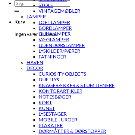
Søg
STOLE
efter:
VINTAGEMØBLER
LAMPER
Kurv
LOFTLAMPER
BORDLAMPER
GULVLAMPER
Ingen varer i kurven.
VÆGLAMPER
UDENDØRSLAMPER
LYSKILDER/PÆRER
FATNINGER
HAVEN
DECOR
CURIOSITY OBJECTS
DUFTLYS
KNAGERÆKKER & STUMTJENERE
KONTORARTIKLER
NOTESBØGER
KORT
KUNST
LYSESTAGER
MOBILE - UROER
PLAKATER
DØRMÅTTER & DØRSTOPPER