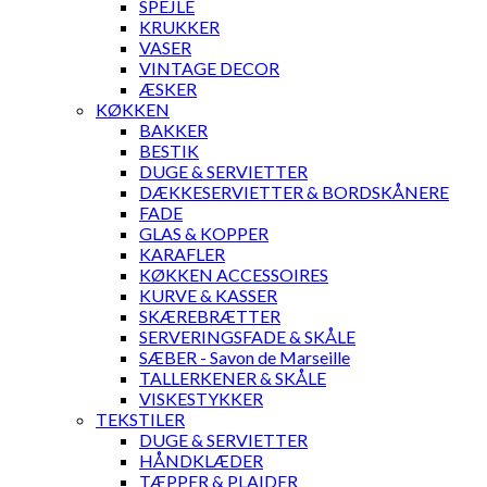
SPEJLE
KRUKKER
VASER
VINTAGE DECOR
ÆSKER
KØKKEN
BAKKER
BESTIK
DUGE & SERVIETTER
DÆKKESERVIETTER & BORDSKÅNERE
FADE
GLAS & KOPPER
KARAFLER
KØKKEN ACCESSOIRES
KURVE & KASSER
SKÆREBRÆTTER
SERVERINGSFADE & SKÅLE
SÆBER - Savon de Marseille
TALLERKENER & SKÅLE
VISKESTYKKER
TEKSTILER
DUGE & SERVIETTER
HÅNDKLÆDER
TÆPPER & PLAIDER