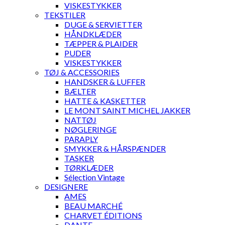
VISKESTYKKER
TEKSTILER
DUGE & SERVIETTER
HÅNDKLÆDER
TÆPPER & PLAIDER
PUDER
VISKESTYKKER
TØJ & ACCESSORIES
HANDSKER & LUFFER
BÆLTER
HATTE & KASKETTER
LE MONT SAINT MICHEL JAKKER
NATTØJ
NØGLERINGE
PARAPLY
SMYKKER & HÅRSPÆNDER
TASKER
TØRKLÆDER
Sélection Vintage
DESIGNERE
AMES
BEAU MARCHÉ
CHARVET ÉDITIONS
DANTE