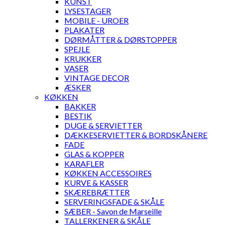
KUNST
LYSESTAGER
MOBILE - UROER
PLAKATER
DØRMÅTTER & DØRSTOPPER
SPEJLE
KRUKKER
VASER
VINTAGE DECOR
ÆSKER
KØKKEN
BAKKER
BESTIK
DUGE & SERVIETTER
DÆKKESERVIETTER & BORDSKÅNERE
FADE
GLAS & KOPPER
KARAFLER
KØKKEN ACCESSOIRES
KURVE & KASSER
SKÆREBRÆTTER
SERVERINGSFADE & SKÅLE
SÆBER - Savon de Marseille
TALLERKENER & SKÅLE