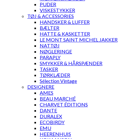
PUDER
VISKESTYKKER
TØJ & ACCESSORIES
HANDSKER & LUFFER
BÆLTER
HATTE & KASKETTER
LE MONT SAINT MICHEL JAKKER
NATTØJ
NØGLERINGE
PARAPLY
SMYKKER & HÅRSPÆNDER
TASKER
TØRKLÆDER
Sélection Vintage
DESIGNERE
AMES
BEAU MARCHÉ
CHARVET ÉDITIONS
DANTE
DURALEX
ECOBIRDY
EMU
HEERENHUIS