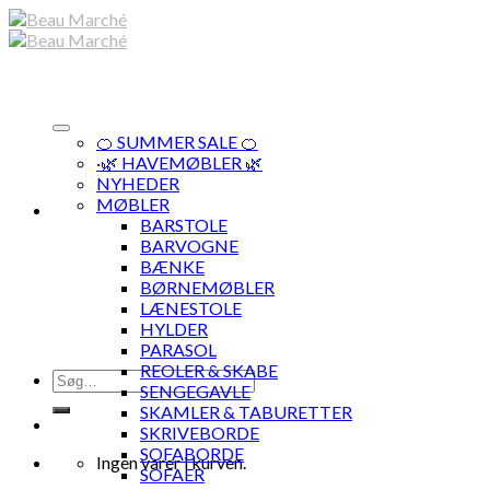
Skip
to
content
🍊 SUMMER SALE 🍊
·🌿 HAVEMØBLER 🌿
NYHEDER
MØBLER
BARSTOLE
BARVOGNE
BÆNKE
BØRNEMØBLER
LÆNESTOLE
HYLDER
PARASOL
REOLER & SKABE
Søg
SENGEGAVLE
efter:
SKAMLER & TABURETTER
SKRIVEBORDE
SOFABORDE
Ingen varer i kurven.
SOFAER