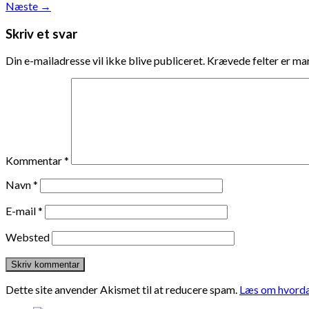
Næste
→
Skriv et svar
Din e-mailadresse vil ikke blive publiceret.
Krævede felter er m
Kommentar
*
Navn
*
E-mail
*
Websted
Dette site anvender Akismet til at reducere spam.
Læs om hvorda