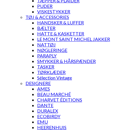
TÆPPER & PLAIDER
PUDER
VISKESTYKKER
TØJ & ACCESSORIES
HANDSKER & LUFFER
BÆLTER
HATTE & KASKETTER
LE MONT SAINT MICHEL JAKKER
NATTØJ
NØGLERINGE
PARAPLY
SMYKKER & HÅRSPÆNDER
TASKER
TØRKLÆDER
Sélection Vintage
DESIGNERE
AMES
BEAU MARCHÉ
CHARVET ÉDITIONS
DANTE
DURALEX
ECOBIRDY
EMU
HEERENHUIS