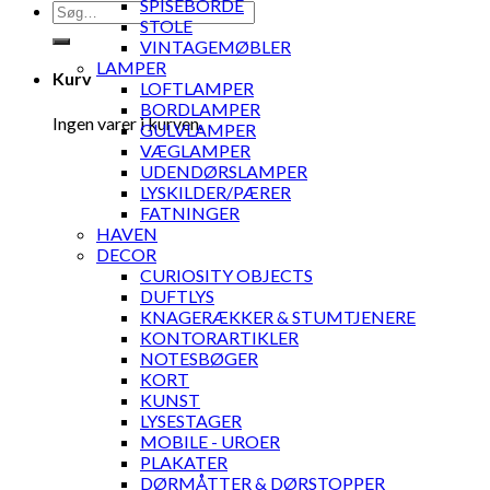
SPISEBORDE
Søg
STOLE
efter:
VINTAGEMØBLER
LAMPER
Kurv
LOFTLAMPER
BORDLAMPER
Ingen varer i kurven.
GULVLAMPER
VÆGLAMPER
UDENDØRSLAMPER
LYSKILDER/PÆRER
FATNINGER
HAVEN
DECOR
CURIOSITY OBJECTS
DUFTLYS
KNAGERÆKKER & STUMTJENERE
KONTORARTIKLER
NOTESBØGER
KORT
KUNST
LYSESTAGER
MOBILE - UROER
PLAKATER
DØRMÅTTER & DØRSTOPPER