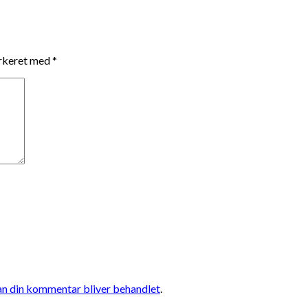
arkeret med
*
n din kommentar bliver behandlet
.