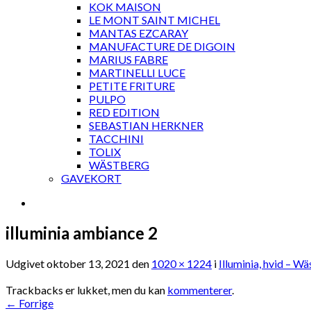
KOK MAISON
LE MONT SAINT MICHEL
MANTAS EZCARAY
MANUFACTURE DE DIGOIN
MARIUS FABRE
MARTINELLI LUCE
PETITE FRITURE
PULPO
RED EDITION
SEBASTIAN HERKNER
TACCHINI
TOLIX
WÄSTBERG
GAVEKORT
illuminia ambiance 2
Udgivet
oktober 13, 2021
den
1020 × 1224
i
Illuminia, hvid – W
Trackbacks er lukket, men du kan
kommenterer
.
←
Forrige