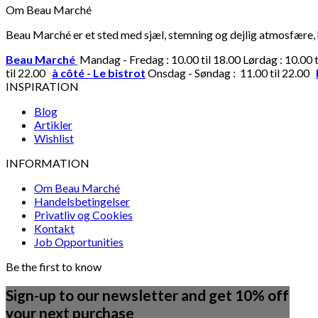
Om Beau Marché
Beau Marché er et sted med sjæl, stemning og dejlig atmosfære, hv
Beau Marché
Mandag - Fredag : 10.00 til 18.00 Lørdag : 10.00 
til 22.00
à côté - Le bistrot
Onsdag - Søndag : 11.00 til 22.00
INSPIRATION
Blog
Artikler
Wishlist
INFORMATION
Om Beau Marché
Handelsbetingelser
Privatliv og Cookies
Kontakt
Job Opportunities
Be the first to know
Sign-up to our newsletter and get 10% off
your next purchase