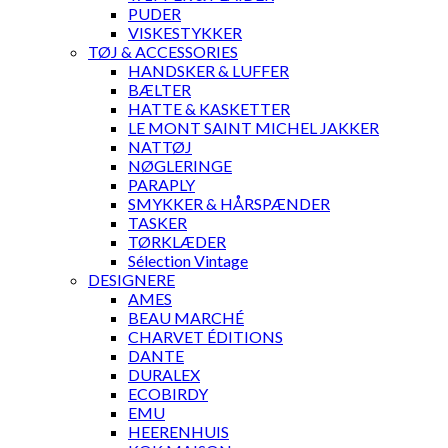
PUDER
VISKESTYKKER
TØJ & ACCESSORIES
HANDSKER & LUFFER
BÆLTER
HATTE & KASKETTER
LE MONT SAINT MICHEL JAKKER
NATTØJ
NØGLERINGE
PARAPLY
SMYKKER & HÅRSPÆNDER
TASKER
TØRKLÆDER
Sélection Vintage
DESIGNERE
AMES
BEAU MARCHÉ
CHARVET ÉDITIONS
DANTE
DURALEX
ECOBIRDY
EMU
HEERENHUIS