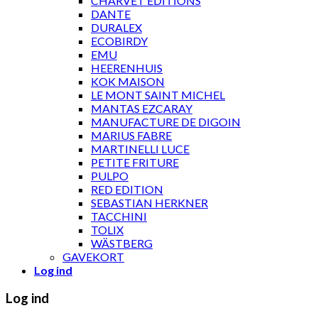
CHARVET ÉDITIONS
DANTE
DURALEX
ECOBIRDY
EMU
HEERENHUIS
KOK MAISON
LE MONT SAINT MICHEL
MANTAS EZCARAY
MANUFACTURE DE DIGOIN
MARIUS FABRE
MARTINELLI LUCE
PETITE FRITURE
PULPO
RED EDITION
SEBASTIAN HERKNER
TACCHINI
TOLIX
WÄSTBERG
GAVEKORT
Log ind
Log ind