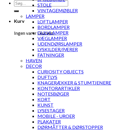
Søg
STOLE
efter:
VINTAGEMØBLER
LAMPER
Kurv
LOFTLAMPER
BORDLAMPER
GULVLAMPER
Ingen varer i kurven.
VÆGLAMPER
UDENDØRSLAMPER
LYSKILDER/PÆRER
FATNINGER
HAVEN
DECOR
CURIOSITY OBJECTS
DUFTLYS
KNAGERÆKKER & STUMTJENERE
KONTORARTIKLER
NOTESBØGER
KORT
KUNST
LYSESTAGER
MOBILE - UROER
PLAKATER
DØRMÅTTER & DØRSTOPPER