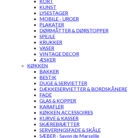
KORT
KUNST
LYSESTAGER
MOBILE - UROER
PLAKATER
DØRMÅTTER & DØRSTOPPER
SPEJLE
KRUKKER
VASER
VINTAGE DECOR
ÆSKER
KØKKEN
BAKKER
BESTIK
DUGE & SERVIETTER
DÆKKESERVIETTER & BORDSKÅNERE
FADE
GLAS & KOPPER
KARAFLER
KØKKEN ACCESSOIRES
KURVE & KASSER
SKÆREBRÆTTER
SERVERINGSFADE & SKÅLE
SÆBER - Savon de Marseille