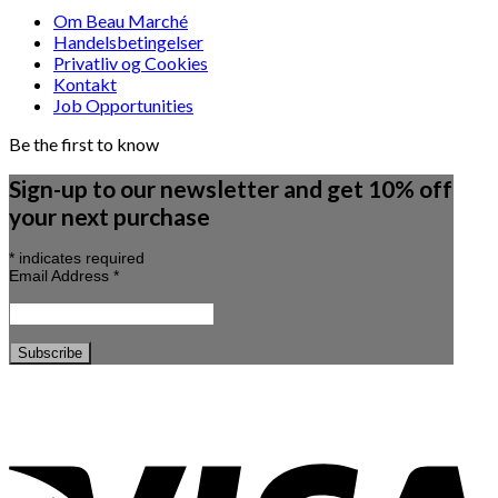
Om Beau Marché
Handelsbetingelser
Privatliv og Cookies
Kontakt
Job Opportunities
Be the first to know
Sign-up to our newsletter and get 10% off
your next purchase
*
indicates required
Email Address
*