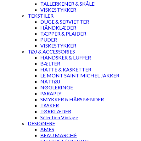
TALLERKENER & SKÅLE
VISKESTYKKER
TEKSTILER
DUGE & SERVIETTER
HÅNDKLÆDER
TÆPPER & PLAIDER
PUDER
VISKESTYKKER
TØJ & ACCESSORIES
HANDSKER & LUFFER
BÆLTER
HATTE & KASKETTER
LE MONT SAINT MICHEL JAKKER
NATTØJ
NØGLERINGE
PARAPLY
SMYKKER & HÅRSPÆNDER
TASKER
TØRKLÆDER
Sélection Vintage
DESIGNERE
AMES
BEAU MARCHÉ