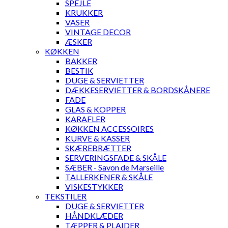
SPEJLE
KRUKKER
VASER
VINTAGE DECOR
ÆSKER
KØKKEN
BAKKER
BESTIK
DUGE & SERVIETTER
DÆKKESERVIETTER & BORDSKÅNERE
FADE
GLAS & KOPPER
KARAFLER
KØKKEN ACCESSOIRES
KURVE & KASSER
SKÆREBRÆTTER
SERVERINGSFADE & SKÅLE
SÆBER - Savon de Marseille
TALLERKENER & SKÅLE
VISKESTYKKER
TEKSTILER
DUGE & SERVIETTER
HÅNDKLÆDER
TÆPPER & PLAIDER