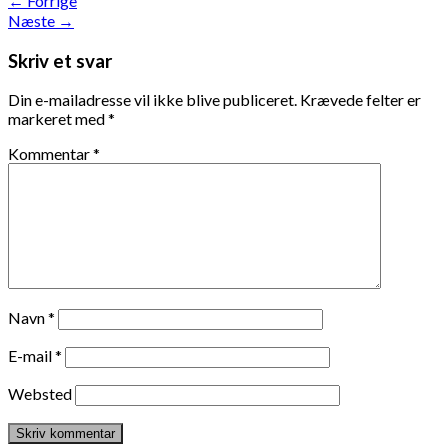
←
Forrige
Næste
→
Skriv et svar
Din e-mailadresse vil ikke blive publiceret.
Krævede felter er
markeret med
*
Kommentar
*
Navn
*
E-mail
*
Websted