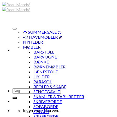
Skip
to
content
🍊 SUMMER SALE 🍊
·🌿 HAVEMØBLER 🌿
NYHEDER
MØBLER
BARSTOLE
BARVOGNE
BÆNKE
BØRNEMØBLER
LÆNESTOLE
HYLDER
PARASOL
REOLER & SKABE
Søg
SENGEGAVLE
efter:
SKAMLER & TABURETTER
SKRIVEBORDE
SOFABORDE
Ingen varer i kurven.
SOFAER
SPISEBORDE