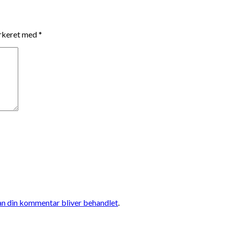
arkeret med
*
n din kommentar bliver behandlet
.