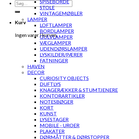
SPISEBORDE
Søg
STOLE
efter:
VINTAGEMØBLER
LAMPER
Kurv
LOFTLAMPER
BORDLAMPER
Ingen varer i kurven.
GULVLAMPER
VÆGLAMPER
UDENDØRSLAMPER
LYSKILDER/PÆRER
FATNINGER
HAVEN
DECOR
CURIOSITY OBJECTS
DUFTLYS
KNAGERÆKKER & STUMTJENERE
KONTORARTIKLER
NOTESBØGER
KORT
KUNST
LYSESTAGER
MOBILE - UROER
PLAKATER
DØRMÅTTER & DØRSTOPPER