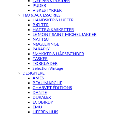
TÆPPER & PLAIDER
PUDER
VISKESTYKKER
TØJ & ACCESSORIES
HANDSKER & LUFFER
BÆLTER
HATTE & KASKETTER
LE MONT SAINT MICHEL JAKKER
NATTØJ
NØGLERINGE
PARAPLY
SMYKKER & HÅRSPÆNDER
TASKER
TØRKLÆDER
Sélection Vintage
DESIGNERE
AMES
BEAU MARCHÉ
CHARVET ÉDITIONS
DANTE
DURALEX
ECOBIRDY
EMU
HEERENHUIS