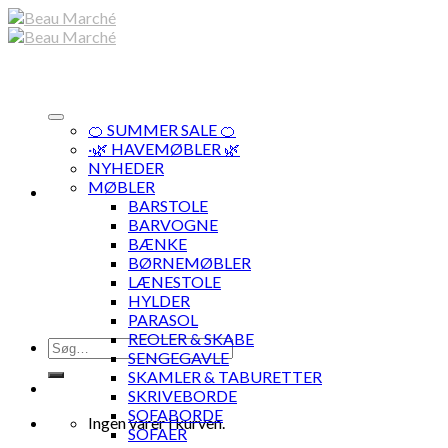
Skip
to
content
🍊 SUMMER SALE 🍊
·🌿 HAVEMØBLER 🌿
NYHEDER
MØBLER
BARSTOLE
BARVOGNE
BÆNKE
BØRNEMØBLER
LÆNESTOLE
HYLDER
PARASOL
REOLER & SKABE
Søg
SENGEGAVLE
efter:
SKAMLER & TABURETTER
SKRIVEBORDE
SOFABORDE
Ingen varer i kurven.
SOFAER