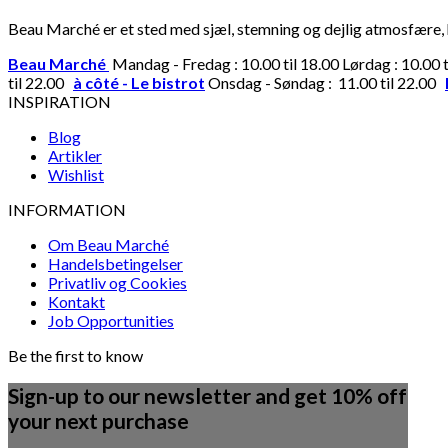
Beau Marché er et sted med sjæl, stemning og dejlig atmosfære, hv
Beau Marché
Mandag - Fredag : 10.00 til 18.00 Lørdag : 10.00 
til 22.00
à côté - Le bistrot
Onsdag - Søndag : 11.00 til 22.00
INSPIRATION
Blog
Artikler
Wishlist
INFORMATION
Om Beau Marché
Handelsbetingelser
Privatliv og Cookies
Kontakt
Job Opportunities
Be the first to know
Sign-up to our newsletter and get 10% off
your next purchase